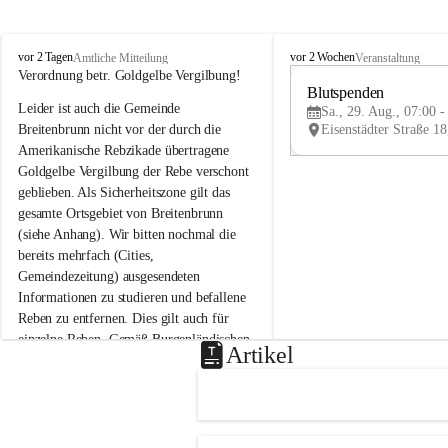
B
B
vor 2 Tagen
vor 2 Wochen
Amtliche Mitteilung
Veranstaltung
r
r
Verordnung betr. Goldgelbe Vergilbung!
e
e
Blutspenden
Leider ist auch die Gemeinde 
i
i
Sa., 29. Aug., 07:00 -
t
t
Breitenbrunn nicht vor der durch die 
e
e
Amerikanische Rebzikade übertragene 
n
n
Goldgelbe Vergilbung der Rebe verschont 
b
b
geblieben. Als Sicherheitszone gilt das 
r
r
gesamte Ortsgebiet von Breitenbrunn 
u
u
(siehe Anhang). Wir bitten nochmal die 
n
n
n
n
bereits mehrfach (Cities, 
a
a
Gemeindezeitung) ausgesendeten 
m
m
Informationen zu studieren und befallene 
N
N
Reben zu entfernen. Dies gilt auch für 
e
e
einzelne Reben. Gemäß Burgenländischen 
u
u
Artikel
Weinbaugesetz sind nicht gepflegte oder 
s
s
i
i
unzulässige Weingärten zu roden! Bitte 
e
e
helfen wir zusammen um unsere Winzer 
d
d
vor den prognostizierten Ernteausfällen 
l
l
und den daraus folgenden wirtschaftlichen 