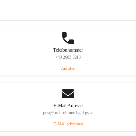
Eisenstädterstraße 18, 7091 Breitenbrunn am Neusiedler See, AUT
Auf Karte ansehen
Telefonnummer
+43 2683 5213
Anrufen
E-Mail Adresse
post@breitenbrunn.bgld.gv.at
E-Mail schreiben