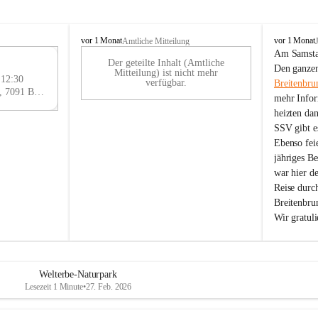
B
B
vor 1 Monat
vor 1 Monat
Amtliche Mitteilung
r
r
Am Samstag
Der geteilte Inhalt (Amtliche
e
e
29
Den ganzen
Mitteilung) ist nicht mehr
i
i
 12:30
AU
verfügbar.
Breitenbru
t
t
Eisenstädter Straße 18, 7091 Breitenbrunn am Neusiedler See, AUT
G
mehr Infor
e
e
heizten da
n
n
SSV gibt es
b
b
r
r
Ebenso feie
u
u
jähriges B
n
n
war hier d
n
n
Reise durc
a
a
Breitenbrun
m
m
Wir gratul
N
N
e
e
u
u
s
s
i
i
Welterbe-Naturpark
e
e
Lesezeit 1 Minute
•
27. Feb. 2026
d
d
l
l