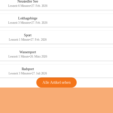
e
e
Neusiedler See
r
r
Lesezeit 6 Minuten
•
27. Feb. 2026
S
S
e
e
Leithagebirge
e
e
Lesezeit 3 Minuten
•
27. Feb. 2026
Sport
Lesezeit 1 Minute
•
27. Feb. 2026
Wassersport
Lesezeit 1 Minute
•
26. März 2026
Radsport
Lesezeit 3 Minuten
•
27. Juli 2026
Alle Artikel sehen