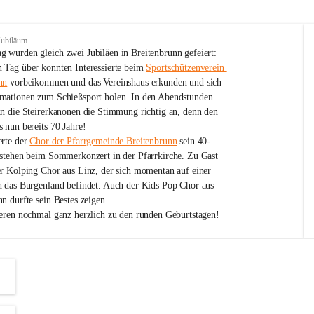
Jubiläum
 wurden gleich zwei Jubiläen in Breitenbrunn gefeiert: 
 Tag über konnten Interessierte beim 
Sportschützenverein 
nn
 vorbeikommen und das Vereinshaus erkunden und sich 
mationen zum Schießsport holen. In den Abendstunden 
nn die Steirerkanonen die Stimmung richtig an, denn den 
 nun bereits 70 Jahre!
rte der 
Chor der Pfarrgemeinde Breitenbrunn
 sein 40-
estehen beim Sommerkonzert in der Pfarrkirche. Zu Gast 
er Kolping Chor aus Linz, der sich momentan auf einer 
h das Burgenland befindet. Auch der Kids Pop Chor aus 
n durfte sein Bestes zeigen.
ieren nochmal ganz herzlich zu den runden Geburtstagen!