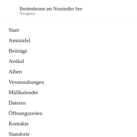
Breitenbrunn am Neusiedler See
Navigation
Start
Amtstafel
Formulare
Beiträge
18 Schnellzugriffe
Artikel
Gemeindeservice
7 Schnellzugriffe
Alben
Veranstaltungen
Müllkalender
Dateien
Öffnungszeiten
Kontakte
Standorte