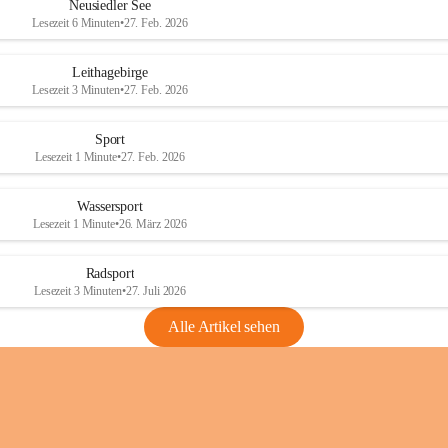
e
e
Neusiedler See
r
r
Lesezeit 6 Minuten
•
27. Feb. 2026
S
S
e
e
Leithagebirge
e
e
Lesezeit 3 Minuten
•
27. Feb. 2026
Sport
Lesezeit 1 Minute
•
27. Feb. 2026
Wassersport
Lesezeit 1 Minute
•
26. März 2026
Radsport
Lesezeit 3 Minuten
•
27. Juli 2026
Alle Artikel sehen