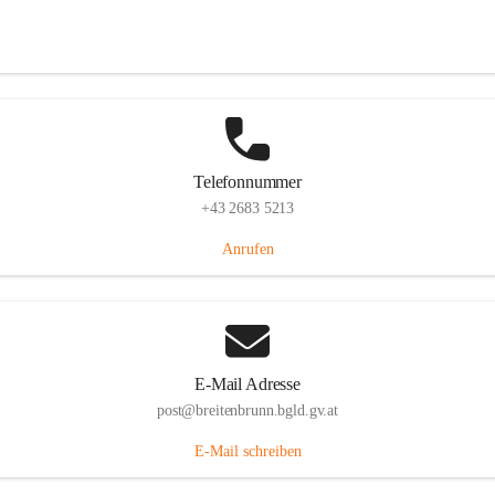
Eisenstädterstraße 18, 7091 Breitenbrunn am Neusiedler See, AUT
Auf Karte ansehen
Telefonnummer
+43 2683 5213
Anrufen
E-Mail Adresse
post@breitenbrunn.bgld.gv.at
E-Mail schreiben