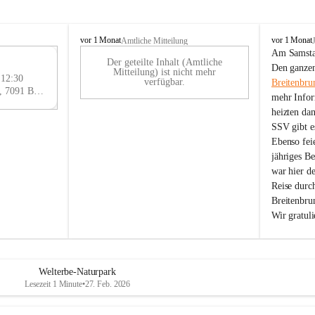
B
B
vor 1 Monat
vor 1 Monat
Amtliche Mitteilung
r
r
Am Samstag
Der geteilte Inhalt (Amtliche
e
e
29
Den ganzen
Mitteilung) ist nicht mehr
i
i
 12:30
AU
verfügbar.
Breitenbru
t
t
Eisenstädter Straße 18, 7091 Breitenbrunn am Neusiedler See, AUT
G
mehr Infor
e
e
heizten da
n
n
SSV gibt es
b
b
r
r
Ebenso feie
u
u
jähriges B
n
n
war hier d
n
n
Reise durc
a
a
Breitenbrun
m
m
Wir gratul
N
N
e
e
u
u
s
s
i
i
Welterbe-Naturpark
e
e
Lesezeit 1 Minute
•
27. Feb. 2026
d
d
l
l