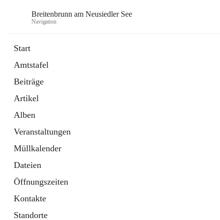
Breitenbrunn am Neusiedler See
Navigation
Start
Amtstafel
Formulare
Beiträge
18 Schnellzugriffe
Artikel
Gemeindeservice
7 Schnellzugriffe
Alben
Veranstaltungen
Müllkalender
Dateien
Öffnungszeiten
Kontakte
Standorte