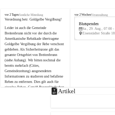
B
B
vor 2 Tagen
vor 2 Wochen
Amtliche Mitteilung
Veranstaltung
r
r
Verordnung betr. Goldgelbe Vergilbung!
e
e
Blutspenden
Leider ist auch die Gemeinde 
i
i
Sa., 29. Aug., 07:00 -
t
t
Breitenbrunn nicht vor der durch die 
e
e
Amerikanische Rebzikade übertragene 
n
n
Goldgelbe Vergilbung der Rebe verschont 
b
b
geblieben. Als Sicherheitszone gilt das 
r
r
gesamte Ortsgebiet von Breitenbrunn 
u
u
(siehe Anhang). Wir bitten nochmal die 
n
n
n
n
bereits mehrfach (Cities, 
a
a
Gemeindezeitung) ausgesendeten 
m
m
Informationen zu studieren und befallene 
N
N
Reben zu entfernen. Dies gilt auch für 
e
e
einzelne Reben. Gemäß Burgenländischen 
u
u
Artikel
Weinbaugesetz sind nicht gepflegte oder 
s
s
i
i
unzulässige Weingärten zu roden! Bitte 
e
e
helfen wir zusammen um unsere Winzer 
d
d
vor den prognostizierten Ernteausfällen 
l
l
und den daraus folgenden wirtschaftlichen 