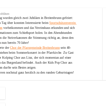
Jubiläum
 wurden gleich zwei Jubiläen in Breitenbrunn gefeiert: 
 Tag über konnten Interessierte beim 
Sportschützenverein 
nn
 vorbeikommen und das Vereinshaus erkunden und sich 
mationen zum Schießsport holen. In den Abendstunden 
nn die Steirerkanonen die Stimmung richtig an, denn den 
 nun bereits 70 Jahre!
rte der 
Chor der Pfarrgemeinde Breitenbrunn
 sein 40-
estehen beim Sommerkonzert in der Pfarrkirche. Zu Gast 
er Kolping Chor aus Linz, der sich momentan auf einer 
h das Burgenland befindet. Auch der Kids Pop Chor aus 
n durfte sein Bestes zeigen.
ieren nochmal ganz herzlich zu den runden Geburtstagen!