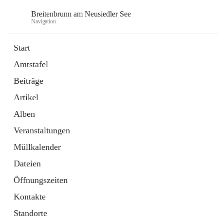
Breitenbrunn am Neusiedler See
Navigation
Start
Amtstafel
Formulare
Beiträge
18 Schnellzugriffe
Artikel
Gemeindeservice
7 Schnellzugriffe
Alben
Veranstaltungen
Müllkalender
Dateien
Öffnungszeiten
Kontakte
Standorte