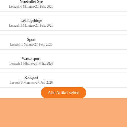
e
e
Neusiedler See
r
r
Lesezeit 6 Minuten
•
27. Feb. 2026
S
S
e
e
Leithagebirge
e
e
Lesezeit 3 Minuten
•
27. Feb. 2026
Sport
Lesezeit 1 Minute
•
27. Feb. 2026
Wassersport
Lesezeit 1 Minute
•
26. März 2026
Radsport
Lesezeit 3 Minuten
•
27. Juli 2026
Alle Artikel sehen