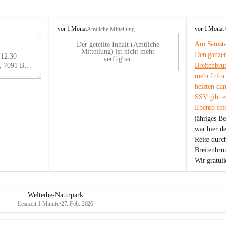
B
B
vor 1 Monat
vor 1 Monat
Amtliche Mitteilung
r
r
Am Samstag
Der geteilte Inhalt (Amtliche
e
e
29
Mitteilung) ist nicht mehr
Den ganzen
i
i
 12:30
AU
verfügbar.
t
t
Eisenstädter Straße 18, 7091 Breitenbrunn am Neusiedler See, AUT
Breitenbru
G
e
e
mehr Infor
n
n
heizten da
b
b
SSV gibt es
r
r
Ebenso feie
u
u
jähriges B
n
n
n
n
war hier d
a
a
Reise durc
m
m
Breitenbrun
N
N
Wir gratul
e
e
u
u
s
s
i
i
Welterbe-Naturpark
e
e
Lesezeit 1 Minute
•
27. Feb. 2026
d
d
l
l