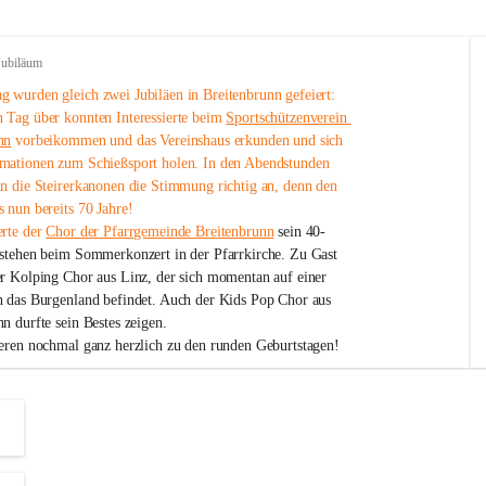
Jubiläum
 wurden gleich zwei Jubiläen in Breitenbrunn gefeiert: 
 Tag über konnten Interessierte beim 
Sportschützenverein 
nn
 vorbeikommen und das Vereinshaus erkunden und sich 
mationen zum Schießsport holen. In den Abendstunden 
nn die Steirerkanonen die Stimmung richtig an, denn den 
 nun bereits 70 Jahre!
rte der 
Chor der Pfarrgemeinde Breitenbrunn
 sein 40-
estehen beim Sommerkonzert in der Pfarrkirche. Zu Gast 
er Kolping Chor aus Linz, der sich momentan auf einer 
h das Burgenland befindet. Auch der Kids Pop Chor aus 
n durfte sein Bestes zeigen.
ieren nochmal ganz herzlich zu den runden Geburtstagen!