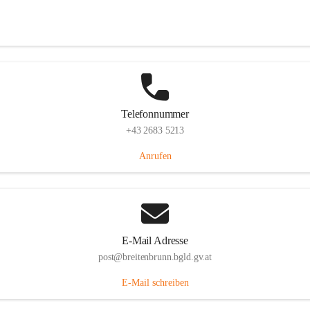
Eisenstädterstraße 18, 7091 Breitenbrunn am Neusiedler See, AUT
Auf Karte ansehen
Telefonnummer
+43 2683 5213
Anrufen
E-Mail Adresse
post@breitenbrunn.bgld.gv.at
E-Mail schreiben