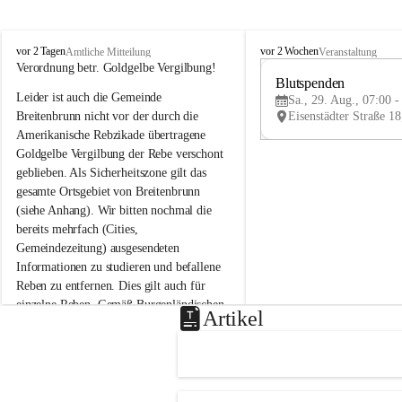
B
B
vor 2 Tagen
vor 2 Wochen
Amtliche Mitteilung
Veranstaltung
r
r
Verordnung betr. Goldgelbe Vergilbung!
e
e
Blutspenden
Leider ist auch die Gemeinde 
i
i
Sa., 29. Aug., 07:00 -
t
t
Breitenbrunn nicht vor der durch die 
e
e
Amerikanische Rebzikade übertragene 
n
n
Goldgelbe Vergilbung der Rebe verschont 
b
b
geblieben. Als Sicherheitszone gilt das 
r
r
gesamte Ortsgebiet von Breitenbrunn 
u
u
(siehe Anhang). Wir bitten nochmal die 
n
n
n
n
bereits mehrfach (Cities, 
a
a
Gemeindezeitung) ausgesendeten 
m
m
Informationen zu studieren und befallene 
N
N
Reben zu entfernen. Dies gilt auch für 
e
e
einzelne Reben. Gemäß Burgenländischen 
u
u
Artikel
Weinbaugesetz sind nicht gepflegte oder 
s
s
i
i
unzulässige Weingärten zu roden! Bitte 
e
e
helfen wir zusammen um unsere Winzer 
d
d
vor den prognostizierten Ernteausfällen 
l
l
und den daraus folgenden wirtschaftlichen 