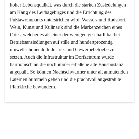
hoher Lebensqualität, was durch die starken Zusiedelungen 
am Hang des Leithagebirges und die Errichtung des 
Pußtawohnparks unterstrichen wird. Wasser- und Radsport, 
Wein, Kunst und Kulinarik sind die Markenzeichen eines 
Ortes, welcher es als einer der wenigen geschafft hat bei 
Betriebsansiedlungen auf stille und hundertprozentig 
umweltschonende Industrie- und Gewerbebetriebe zu 
setzen. Auch die Infrastruktur im Dorfzentrum wurde 
harmonisch an die noch immer erhaltene alte Bausbustanz 
angepaßt. So können Nachtschwärmer unter alt anmutenden 
Laternen bummeln gehen und die prachtvoll angestrahlte 
Pfarrkirche bewundern.

Der Weinbau dominert heute nicht mehr, ist aber integrativer 
Bestandteil der Kultur des Ortes, da man hier schon lange 
von Massenweinbau auf Qualitätsweinbau umgestellt hat. 
So ist es auch nicht verwunderlich, dass eines der historisch 
wertvollsten Gebäude die Ortsvinothek beherbergt und dass 
der Kellering ein beliebtes Ziel darstellt.
