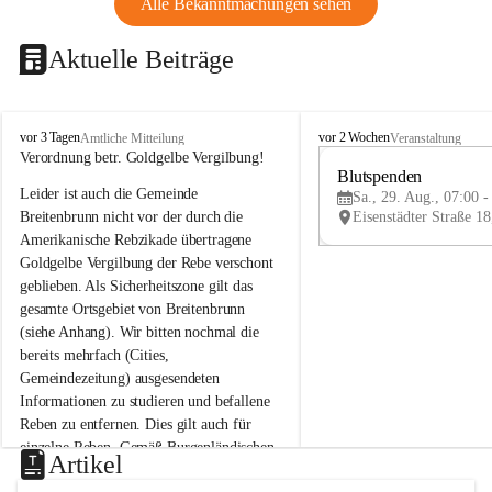
Alle Bekanntmachungen sehen
Aktuelle Beiträge
B
B
vor 3 Tagen
vor 2 Wochen
Amtliche Mitteilung
Veranstaltung
r
r
Verordnung betr. Goldgelbe Vergilbung!
e
e
Blutspenden
Leider ist auch die Gemeinde 
i
i
Sa., 29. Aug., 07:00 -
t
t
Breitenbrunn nicht vor der durch die 
e
e
Amerikanische Rebzikade übertragene 
n
n
Goldgelbe Vergilbung der Rebe verschont 
b
b
geblieben. Als Sicherheitszone gilt das 
r
r
gesamte Ortsgebiet von Breitenbrunn 
u
u
(siehe Anhang). Wir bitten nochmal die 
n
n
n
n
bereits mehrfach (Cities, 
a
a
Gemeindezeitung) ausgesendeten 
m
m
Informationen zu studieren und befallene 
N
N
Reben zu entfernen. Dies gilt auch für 
e
e
einzelne Reben. Gemäß Burgenländischen 
u
u
Artikel
Weinbaugesetz sind nicht gepflegte oder 
s
s