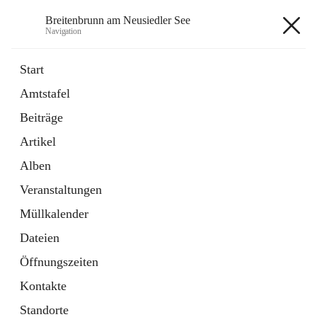
Breitenbrunn am Neusiedler See
Navigation
Breitenbrunn am Neusiedler See
Start
Amtstafel
Formulare
Beiträge
18 Schnellzugriffe
Artikel
Gemeindeservice
7 Schnellzugriffe
Alben
Veranstaltungen
+7
Müllkalender
Dateien
Öffnungszeiten
Kontakte
Hauptadresse
Standorte