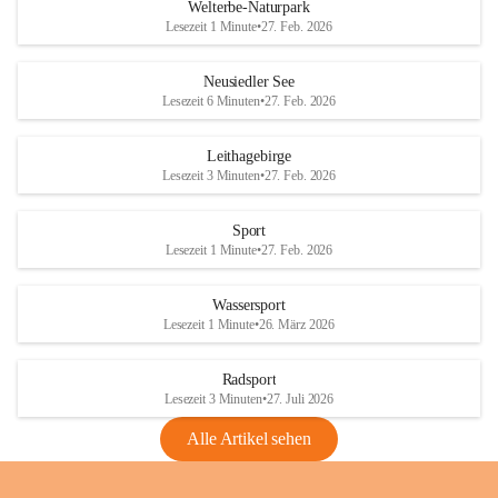
i
i
unzulässige Weingärten zu roden! Bitte 
Welterbe-Naturpark
e
e
helfen wir zusammen um unsere Winzer 
Lesezeit 1 Minute
•
27. Feb. 2026
d
d
vor den prognostizierten Ernteausfällen 
l
l
und den daraus folgenden wirtschaftlichen 
e
e
Neusiedler See
Schäden zu bewahren.
r
r
Lesezeit 6 Minuten
•
27. Feb. 2026
S
S
Verordnungen
e
e
Leithagebirge
04.08.2026
e
e
Lesezeit 3 Minuten
•
27. Feb. 2026
Maßnahmen zur Bekämpfung
der Goldgelben Vergilbung der
Sport
Rebe und der Amerikanischen
Lesezeit 1 Minute
•
27. Feb. 2026
Rebzikade
Anhang VBl. EU Nr. 18
Wassersport
_2026
Lesezeit 1 Minute
•
26. März 2026
1 Seite
•
1,4 MB
Radsport
VBl. EU Nr. 18_2026
Lesezeit 3 Minuten
•
27. Juli 2026
2 Seiten
•
2,1 MB
Alle Artikel sehen