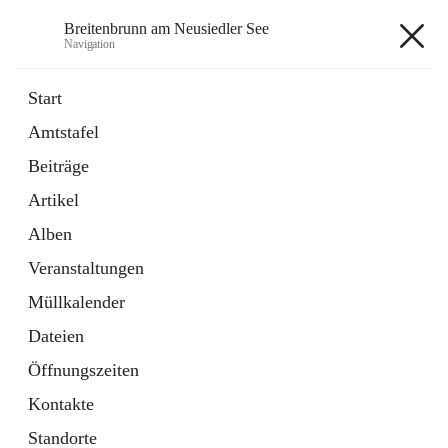
Breitenbrunn am Neusiedler See
Navigation
Breitenbrunn am Neusiedler See
Start
Amtstafel
Formulare
Beiträge
18 Schnellzugriffe
Artikel
Gemeindeservice
7 Schnellzugriffe
Alben
Veranstaltungen
+7
Müllkalender
Dateien
Öffnungszeiten
Kontakte
Hauptadresse
Standorte