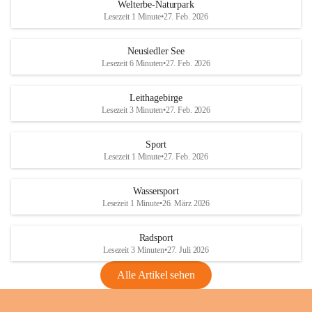
i
i
unzulässige Weingärten zu roden! Bitte 
Welterbe-Naturpark
e
e
helfen wir zusammen um unsere Winzer 
Lesezeit 1 Minute
•
27. Feb. 2026
d
d
vor den prognostizierten Ernteausfällen 
l
l
und den daraus folgenden wirtschaftlichen 
e
e
Neusiedler See
Schäden zu bewahren.
r
r
Lesezeit 6 Minuten
•
27. Feb. 2026
S
S
Verordnungen
e
e
Leithagebirge
04.08.2026
e
e
Lesezeit 3 Minuten
•
27. Feb. 2026
Maßnahmen zur Bekämpfung
der Goldgelben Vergilbung der
Sport
Rebe und der Amerikanischen
Lesezeit 1 Minute
•
27. Feb. 2026
Rebzikade
Anhang VBl. EU Nr. 18
Wassersport
_2026
Lesezeit 1 Minute
•
26. März 2026
1 Seite
•
1,4 MB
Radsport
VBl. EU Nr. 18_2026
Lesezeit 3 Minuten
•
27. Juli 2026
2 Seiten
•
2,1 MB
Alle Artikel sehen