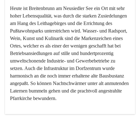
Heute ist Breitenbrunn am Neusiedler See ein Ort mit sehr 
hoher Lebensqualität, was durch die starken Zusiedelungen 
am Hang des Leithagebirges und die Errichtung des 
Pußtawohnparks unterstrichen wird. Wasser- und Radsport, 
Wein, Kunst und Kulinarik sind die Markenzeichen eines 
Ortes, welcher es als einer der wenigen geschafft hat bei 
Betriebsansiedlungen auf stille und hundertprozentig 
umweltschonende Industrie- und Gewerbebetriebe zu 
setzen. Auch die Infrastruktur im Dorfzentrum wurde 
harmonisch an die noch immer erhaltene alte Bausbustanz 
angepaßt. So können Nachtschwärmer unter alt anmutenden 
Laternen bummeln gehen und die prachtvoll angestrahlte 
Pfarrkirche bewundern.

Der Weinbau dominert heute nicht mehr, ist aber integrativer 
Bestandteil der Kultur des Ortes, da man hier schon lange 
von Massenweinbau auf Qualitätsweinbau umgestellt hat. 
So ist es auch nicht verwunderlich, dass eines der historisch 