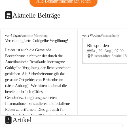
Alle Bekanntmachungen sehen
Aktuelle Beiträge
B
B
vor 4 Tagen
vor 2 Wochen
Amtliche Mitteilung
Veranstaltung
r
r
Verordnung betr. Goldgelbe Vergilbung!
e
e
Blutspenden
Leider ist auch die Gemeinde 
i
i
Sa., 29. Aug., 07:00 -
t
t
Breitenbrunn nicht vor der durch die 
e
e
Amerikanische Rebzikade übertragene 
n
n
Goldgelbe Vergilbung der Rebe verschont 
b
b
geblieben. Als Sicherheitszone gilt das 
r
r
gesamte Ortsgebiet von Breitenbrunn 
u
u
(siehe Anhang). Wir bitten nochmal die 
n
n
n
n
bereits mehrfach (Cities, 
a
a
Gemeindezeitung) ausgesendeten 
m
m
Informationen zu studieren und befallene 
N
N
Reben zu entfernen. Dies gilt auch für 
e
e
einzelne Reben. Gemäß Burgenländischen 
u
u
Artikel
Weinbaugesetz sind nicht gepflegte oder 
s
s