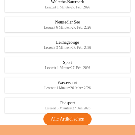
i
i
unzulässige Weingärten zu roden! Bitte 
Welterbe-Naturpark
e
e
helfen wir zusammen um unsere Winzer 
Lesezeit 1 Minute
•
27. Feb. 2026
d
d
vor den prognostizierten Ernteausfällen 
l
l
und den daraus folgenden wirtschaftlichen 
e
e
Neusiedler See
Schäden zu bewahren.
r
r
Lesezeit 6 Minuten
•
27. Feb. 2026
S
S
Verordnungen
e
e
Leithagebirge
04.08.2026
e
e
Lesezeit 3 Minuten
•
27. Feb. 2026
Maßnahmen zur Bekämpfung
der Goldgelben Vergilbung der
Sport
Rebe und der Amerikanischen
Lesezeit 1 Minute
•
27. Feb. 2026
Rebzikade
Anhang VBl. EU Nr. 18
Wassersport
_2026
Lesezeit 1 Minute
•
26. März 2026
1 Seite
•
1,4 MB
Radsport
VBl. EU Nr. 18_2026
Lesezeit 3 Minuten
•
27. Juli 2026
2 Seiten
•
2,1 MB
Alle Artikel sehen