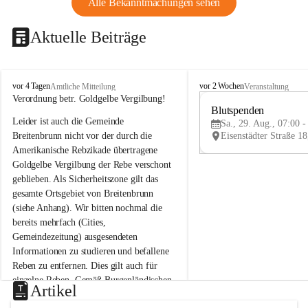
Alle Bekanntmachungen sehen
Aktuelle Beiträge
B
B
vor 4 Tagen
vor 2 Wochen
Amtliche Mitteilung
Veranstaltung
r
r
Verordnung betr. Goldgelbe Vergilbung!
e
e
Blutspenden
Leider ist auch die Gemeinde 
i
i
Sa., 29. Aug., 07:00 -
t
t
Breitenbrunn nicht vor der durch die 
e
e
Amerikanische Rebzikade übertragene 
n
n
Goldgelbe Vergilbung der Rebe verschont 
b
b
geblieben. Als Sicherheitszone gilt das 
r
r
gesamte Ortsgebiet von Breitenbrunn 
u
u
(siehe Anhang). Wir bitten nochmal die 
n
n
n
n
bereits mehrfach (Cities, 
a
a
Gemeindezeitung) ausgesendeten 
m
m
Informationen zu studieren und befallene 
N
N
Reben zu entfernen. Dies gilt auch für 
e
e
einzelne Reben. Gemäß Burgenländischen 
u
u
Artikel
Weinbaugesetz sind nicht gepflegte oder 
s
s