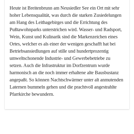
Heute ist Breitenbrunn am Neusiedler See ein Ort mit sehr 
hoher Lebensqualität, was durch die starken Zusiedelungen 
am Hang des Leithagebirges und die Errichtung des 
Pußtawohnparks unterstrichen wird. Wasser- und Radsport, 
Wein, Kunst und Kulinarik sind die Markenzeichen eines 
Ortes, welcher es als einer der wenigen geschafft hat bei 
Betriebsansiedlungen auf stille und hundertprozentig 
umweltschonende Industrie- und Gewerbebetriebe zu 
setzen. Auch die Infrastruktur im Dorfzentrum wurde 
harmonisch an die noch immer erhaltene alte Bausbustanz 
angepaßt. So können Nachtschwärmer unter alt anmutenden 
Laternen bummeln gehen und die prachtvoll angestrahlte 
Pfarrkirche bewundern.

Der Weinbau dominert heute nicht mehr, ist aber integrativer 
Bestandteil der Kultur des Ortes, da man hier schon lange 
von Massenweinbau auf Qualitätsweinbau umgestellt hat. 
So ist es auch nicht verwunderlich, dass eines der historisch 