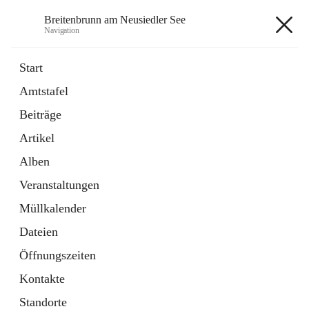
Breitenbrunn am Neusiedler See
Navigation
Breitenbrunn am Neusiedler See
Start
Amtstafel
Formulare
Beiträge
18 Schnellzugriffe
Artikel
Gemeindeservice
7 Schnellzugriffe
Alben
Veranstaltungen
+7
Müllkalender
Dateien
Öffnungszeiten
Kontakte
Hauptadresse
Standorte