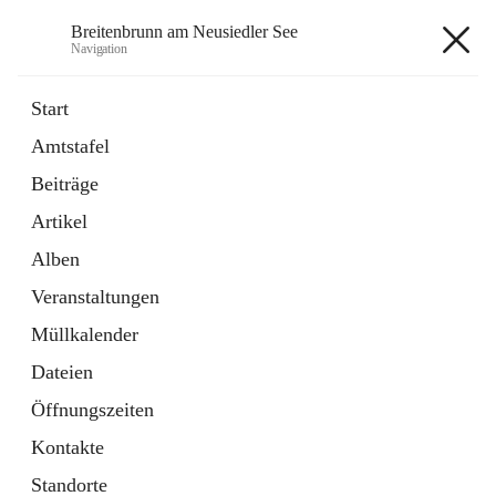
Breitenbrunn am Neusiedler See
Navigation
Breitenbrunn am Neusiedler See
Start
Amtstafel
Formulare
Beiträge
18 Schnellzugriffe
Artikel
Gemeindeservice
7 Schnellzugriffe
Alben
Veranstaltungen
+7
Müllkalender
Dateien
Öffnungszeiten
Kontakte
Hauptadresse
Standorte