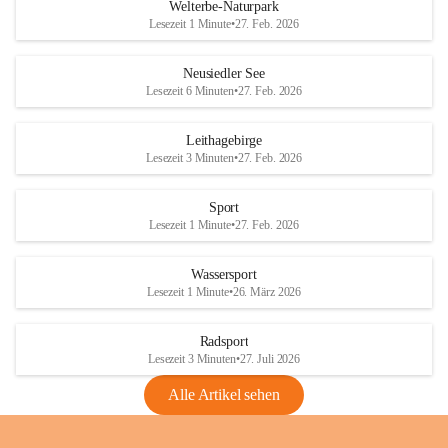
i
i
unzulässige Weingärten zu roden! Bitte 
Welterbe-Naturpark
e
e
helfen wir zusammen um unsere Winzer 
Lesezeit 1 Minute
•
27. Feb. 2026
d
d
vor den prognostizierten Ernteausfällen 
l
l
und den daraus folgenden wirtschaftlichen 
e
e
Neusiedler See
Schäden zu bewahren.
r
r
Lesezeit 6 Minuten
•
27. Feb. 2026
S
S
Verordnungen
e
e
Leithagebirge
04.08.2026
e
e
Lesezeit 3 Minuten
•
27. Feb. 2026
Maßnahmen zur Bekämpfung
der Goldgelben Vergilbung der
Sport
Rebe und der Amerikanischen
Lesezeit 1 Minute
•
27. Feb. 2026
Rebzikade
Anhang VBl. EU Nr. 18
Wassersport
_2026
Lesezeit 1 Minute
•
26. März 2026
1 Seite
•
1,4 MB
Radsport
VBl. EU Nr. 18_2026
Lesezeit 3 Minuten
•
27. Juli 2026
2 Seiten
•
2,1 MB
Alle Artikel sehen