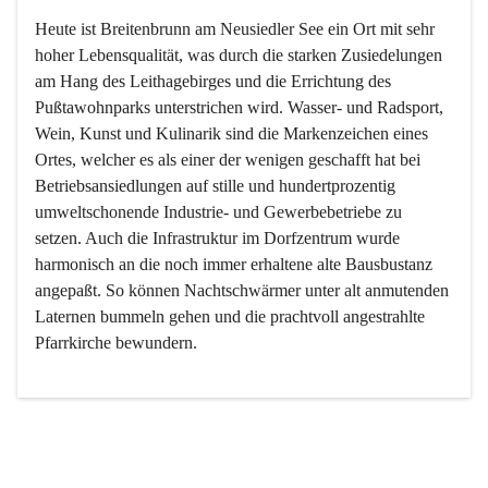
Heute ist Breitenbrunn am Neusiedler See ein Ort mit sehr 
hoher Lebensqualität, was durch die starken Zusiedelungen 
am Hang des Leithagebirges und die Errichtung des 
Pußtawohnparks unterstrichen wird. Wasser- und Radsport, 
Wein, Kunst und Kulinarik sind die Markenzeichen eines 
Ortes, welcher es als einer der wenigen geschafft hat bei 
Betriebsansiedlungen auf stille und hundertprozentig 
umweltschonende Industrie- und Gewerbebetriebe zu 
setzen. Auch die Infrastruktur im Dorfzentrum wurde 
harmonisch an die noch immer erhaltene alte Bausbustanz 
angepaßt. So können Nachtschwärmer unter alt anmutenden 
Laternen bummeln gehen und die prachtvoll angestrahlte 
Pfarrkirche bewundern.

Der Weinbau dominert heute nicht mehr, ist aber integrativer 
Bestandteil der Kultur des Ortes, da man hier schon lange 
von Massenweinbau auf Qualitätsweinbau umgestellt hat. 
So ist es auch nicht verwunderlich, dass eines der historisch 