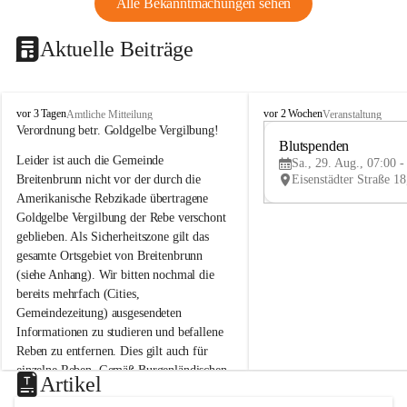
Alle Bekanntmachungen sehen
Aktuelle Beiträge
B
B
vor 3 Tagen
vor 2 Wochen
Amtliche Mitteilung
Veranstaltung
r
r
Verordnung betr. Goldgelbe Vergilbung!
e
e
Blutspenden
Leider ist auch die Gemeinde 
i
i
Sa., 29. Aug., 07:00 -
t
t
Breitenbrunn nicht vor der durch die 
e
e
Amerikanische Rebzikade übertragene 
n
n
Goldgelbe Vergilbung der Rebe verschont 
b
b
geblieben. Als Sicherheitszone gilt das 
r
r
gesamte Ortsgebiet von Breitenbrunn 
u
u
(siehe Anhang). Wir bitten nochmal die 
n
n
n
n
bereits mehrfach (Cities, 
a
a
Gemeindezeitung) ausgesendeten 
m
m
Informationen zu studieren und befallene 
N
N
Reben zu entfernen. Dies gilt auch für 
e
e
einzelne Reben. Gemäß Burgenländischen 
u
u
Artikel
Weinbaugesetz sind nicht gepflegte oder 
s
s