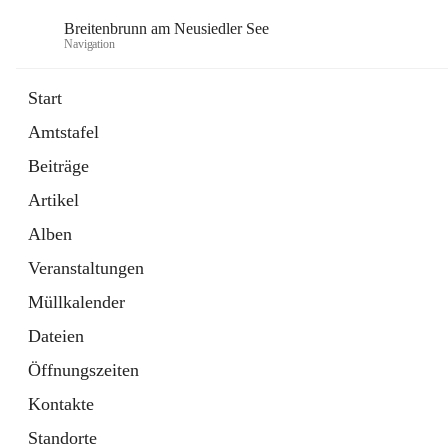
Breitenbrunn am Neusiedler See
Navigation
Start
Amtstafel
Formulare
Beiträge
18 Schnellzugriffe
Artikel
Gemeindeservice
7 Schnellzugriffe
Alben
Veranstaltungen
Müllkalender
Dateien
Öffnungszeiten
Kontakte
Standorte