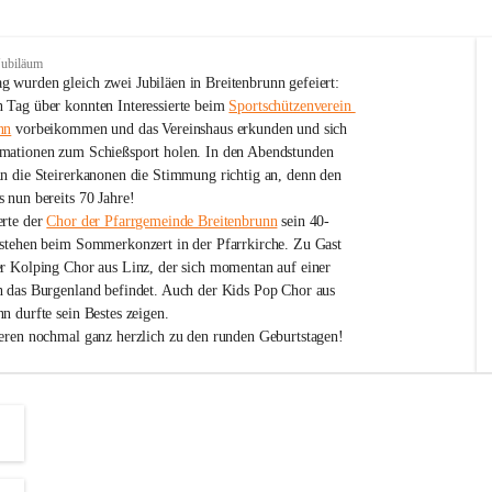
Jubiläum
 wurden gleich zwei Jubiläen in Breitenbrunn gefeiert: 
 Tag über konnten Interessierte beim 
Sportschützenverein 
nn
 vorbeikommen und das Vereinshaus erkunden und sich 
mationen zum Schießsport holen. In den Abendstunden 
nn die Steirerkanonen die Stimmung richtig an, denn den 
 nun bereits 70 Jahre!
rte der 
Chor der Pfarrgemeinde Breitenbrunn
 sein 40-
estehen beim Sommerkonzert in der Pfarrkirche. Zu Gast 
er Kolping Chor aus Linz, der sich momentan auf einer 
h das Burgenland befindet. Auch der Kids Pop Chor aus 
n durfte sein Bestes zeigen.
ieren nochmal ganz herzlich zu den runden Geburtstagen!