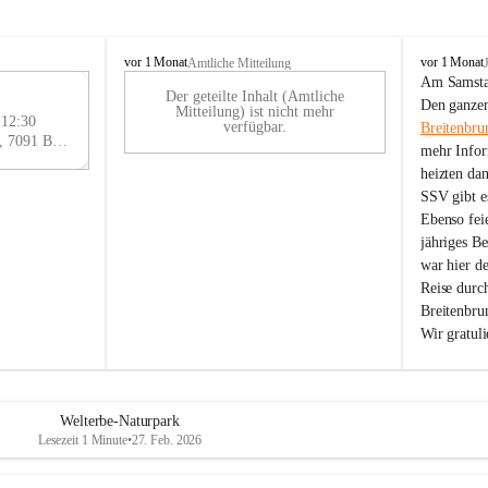
B
B
vor 1 Monat
vor 1 Monat
Amtliche Mitteilung
r
r
Am Samstag
Der geteilte Inhalt (Amtliche
e
e
29
Den ganzen
Mitteilung) ist nicht mehr
i
i
 12:30
AU
verfügbar.
Breitenbru
t
t
Eisenstädter Straße 18, 7091 Breitenbrunn am Neusiedler See, AUT
G
mehr Infor
e
e
heizten da
n
n
SSV gibt es
b
b
r
r
Ebenso feie
u
u
jähriges B
n
n
war hier d
n
n
Reise durc
a
a
Breitenbrun
m
m
Wir gratul
N
N
e
e
u
u
s
s
i
i
Welterbe-Naturpark
e
e
Lesezeit 1 Minute
•
27. Feb. 2026
d
d
l
l