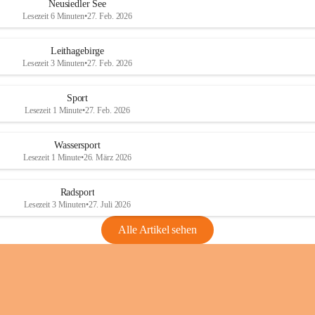
e
e
Neusiedler See
r
r
Lesezeit 6 Minuten
•
27. Feb. 2026
S
S
e
e
Leithagebirge
e
e
Lesezeit 3 Minuten
•
27. Feb. 2026
Sport
Lesezeit 1 Minute
•
27. Feb. 2026
Wassersport
Lesezeit 1 Minute
•
26. März 2026
Radsport
Lesezeit 3 Minuten
•
27. Juli 2026
Alle Artikel sehen