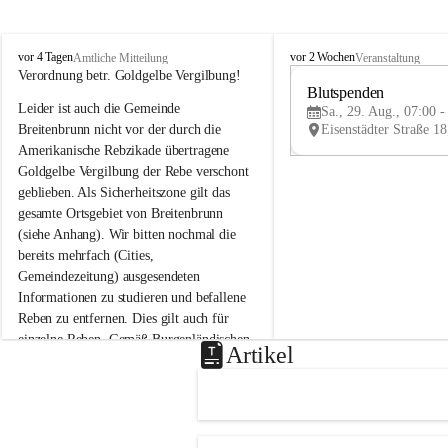
B
B
vor 4 Tagen
vor 2 Wochen
Amtliche Mitteilung
Veranstaltung
r
r
Verordnung betr. Goldgelbe Vergilbung!
e
e
Blutspenden
Leider ist auch die Gemeinde 
i
i
Sa., 29. Aug., 07:00 -
t
t
Breitenbrunn nicht vor der durch die 
e
e
Amerikanische Rebzikade übertragene 
n
n
Goldgelbe Vergilbung der Rebe verschont 
b
b
geblieben. Als Sicherheitszone gilt das 
r
r
gesamte Ortsgebiet von Breitenbrunn 
u
u
(siehe Anhang). Wir bitten nochmal die 
n
n
n
n
bereits mehrfach (Cities, 
a
a
Gemeindezeitung) ausgesendeten 
m
m
Informationen zu studieren und befallene 
N
N
Reben zu entfernen. Dies gilt auch für 
e
e
einzelne Reben. Gemäß Burgenländischen 
u
u
Artikel
Weinbaugesetz sind nicht gepflegte oder 
s
s
i
i
unzulässige Weingärten zu roden! Bitte 
e
e
helfen wir zusammen um unsere Winzer 
d
d
vor den prognostizierten Ernteausfällen 
l
l
und den daraus folgenden wirtschaftlichen 