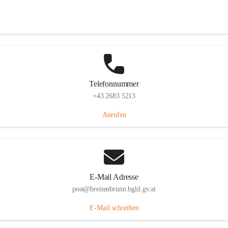
Eisenstädterstraße 18, 7091 Breitenbrunn am Neusiedler See, AUT
Auf Karte ansehen
Telefonnummer
+43 2683 5213
Anrufen
E-Mail Adresse
post@breitenbrunn.bgld.gv.at
E-Mail schreiben