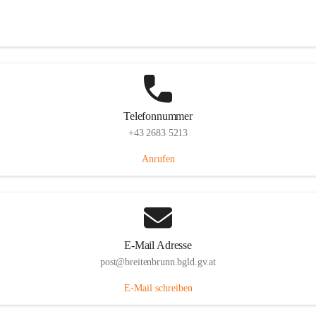
Eisenstädterstraße 18, 7091 Breitenbrunn am Neusiedler See, AUT
Auf Karte ansehen
Telefonnummer
+43 2683 5213
Anrufen
E-Mail Adresse
post@breitenbrunn.bgld.gv.at
E-Mail schreiben