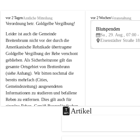
B
B
vor 2 Tagen
vor 2 Wochen
Amtliche Mitteilung
Veranstaltung
r
r
Verordnung betr. Goldgelbe Vergilbung!
e
e
Blutspenden
Leider ist auch die Gemeinde 
i
i
Sa., 29. Aug., 07:00 -
t
t
Breitenbrunn nicht vor der durch die 
e
e
Amerikanische Rebzikade übertragene 
n
n
Goldgelbe Vergilbung der Rebe verschont 
b
b
geblieben. Als Sicherheitszone gilt das 
r
r
gesamte Ortsgebiet von Breitenbrunn 
u
u
(siehe Anhang). Wir bitten nochmal die 
n
n
n
n
bereits mehrfach (Cities, 
a
a
Gemeindezeitung) ausgesendeten 
m
m
Informationen zu studieren und befallene 
N
N
Reben zu entfernen. Dies gilt auch für 
e
e
einzelne Reben. Gemäß Burgenländischen 
u
u
Artikel
Weinbaugesetz sind nicht gepflegte oder 
s
s
i
i
unzulässige Weingärten zu roden! Bitte 
e
e
helfen wir zusammen um unsere Winzer 
d
d
vor den prognostizierten Ernteausfällen 
l
l
und den daraus folgenden wirtschaftlichen 