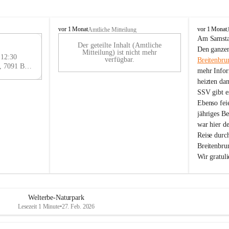
B
B
vor 1 Monat
vor 1 Monat
Amtliche Mitteilung
r
r
Am Samstag
Der geteilte Inhalt (Amtliche
e
e
29
Den ganzen
Mitteilung) ist nicht mehr
i
i
 12:30
AU
verfügbar.
Breitenbru
t
t
Eisenstädter Straße 18, 7091 Breitenbrunn am Neusiedler See, AUT
G
mehr Infor
e
e
heizten da
n
n
SSV gibt es
b
b
r
r
Ebenso feie
u
u
jähriges B
n
n
war hier d
n
n
Reise durc
a
a
Breitenbrun
m
m
Wir gratul
N
N
e
e
u
u
s
s
i
i
Welterbe-Naturpark
e
e
Lesezeit 1 Minute
•
27. Feb. 2026
d
d
l
l