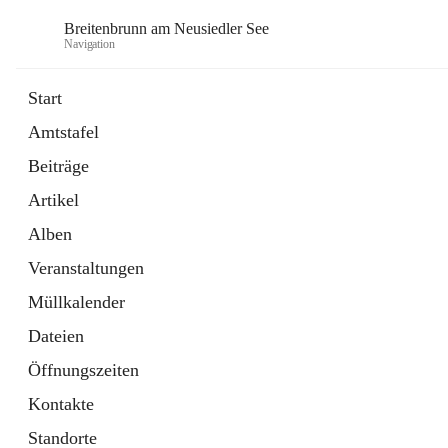
Breitenbrunn am Neusiedler See
Navigation
Start
Amtstafel
Formulare
Beiträge
18 Schnellzugriffe
Artikel
Gemeindeservice
7 Schnellzugriffe
Alben
Veranstaltungen
Müllkalender
Dateien
Öffnungszeiten
Kontakte
Standorte