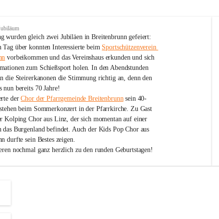
Jubiläum
 wurden gleich zwei Jubiläen in Breitenbrunn gefeiert: 
 Tag über konnten Interessierte beim 
Sportschützenverein 
nn
 vorbeikommen und das Vereinshaus erkunden und sich 
mationen zum Schießsport holen. In den Abendstunden 
nn die Steirerkanonen die Stimmung richtig an, denn den 
 nun bereits 70 Jahre!
rte der 
Chor der Pfarrgemeinde Breitenbrunn
 sein 40-
estehen beim Sommerkonzert in der Pfarrkirche. Zu Gast 
er Kolping Chor aus Linz, der sich momentan auf einer 
h das Burgenland befindet. Auch der Kids Pop Chor aus 
n durfte sein Bestes zeigen.
ieren nochmal ganz herzlich zu den runden Geburtstagen!