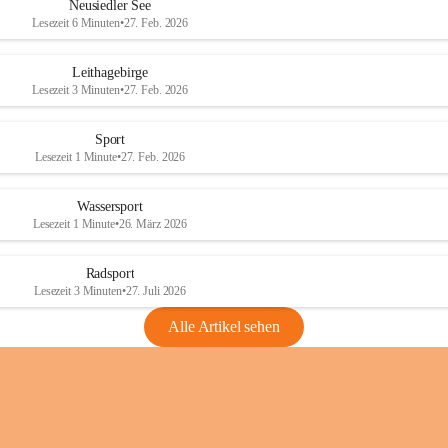
e
e
Neusiedler See
r
r
Lesezeit 6 Minuten
•
27. Feb. 2026
S
S
e
e
Leithagebirge
e
e
Lesezeit 3 Minuten
•
27. Feb. 2026
Sport
Lesezeit 1 Minute
•
27. Feb. 2026
Wassersport
Lesezeit 1 Minute
•
26. März 2026
Radsport
Lesezeit 3 Minuten
•
27. Juli 2026
Alle Artikel sehen