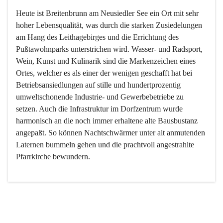
Heute ist Breitenbrunn am Neusiedler See ein Ort mit sehr 
hoher Lebensqualität, was durch die starken Zusiedelungen 
am Hang des Leithagebirges und die Errichtung des 
Pußtawohnparks unterstrichen wird. Wasser- und Radsport, 
Wein, Kunst und Kulinarik sind die Markenzeichen eines 
Ortes, welcher es als einer der wenigen geschafft hat bei 
Betriebsansiedlungen auf stille und hundertprozentig 
umweltschonende Industrie- und Gewerbebetriebe zu 
setzen. Auch die Infrastruktur im Dorfzentrum wurde 
harmonisch an die noch immer erhaltene alte Bausbustanz 
angepaßt. So können Nachtschwärmer unter alt anmutenden 
Laternen bummeln gehen und die prachtvoll angestrahlte 
Pfarrkirche bewundern.

Der Weinbau dominert heute nicht mehr, ist aber integrativer 
Bestandteil der Kultur des Ortes, da man hier schon lange 
von Massenweinbau auf Qualitätsweinbau umgestellt hat. 
So ist es auch nicht verwunderlich, dass eines der historisch 