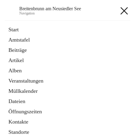
Breitenbrunn am Neusiedler See
Navigation
Breitenbrunn am Neusiedler See
Start
Amtstafel
Formulare
Beiträge
18 Schnellzugriffe
Artikel
Gemeindeservice
7 Schnellzugriffe
Alben
Veranstaltungen
+7
Müllkalender
Dateien
Öffnungszeiten
Kontakte
Hauptadresse
Standorte