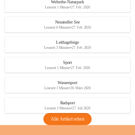
i
i
unzulässige Weingärten zu roden! Bitte 
Welterbe-Naturpark
e
e
helfen wir zusammen um unsere Winzer 
Lesezeit 1 Minute
•
27. Feb. 2026
d
d
vor den prognostizierten Ernteausfällen 
l
l
und den daraus folgenden wirtschaftlichen 
e
e
Neusiedler See
Schäden zu bewahren.
r
r
Lesezeit 6 Minuten
•
27. Feb. 2026
S
S
Verordnungen
e
e
Leithagebirge
04.08.2026
e
e
Lesezeit 3 Minuten
•
27. Feb. 2026
Maßnahmen zur Bekämpfung
der Goldgelben Vergilbung der
Sport
Rebe und der Amerikanischen
Lesezeit 1 Minute
•
27. Feb. 2026
Rebzikade
Anhang VBl. EU Nr. 18
Wassersport
_2026
Lesezeit 1 Minute
•
26. März 2026
1 Seite
•
1,4 MB
Radsport
VBl. EU Nr. 18_2026
Lesezeit 3 Minuten
•
27. Juli 2026
2 Seiten
•
2,1 MB
Alle Artikel sehen