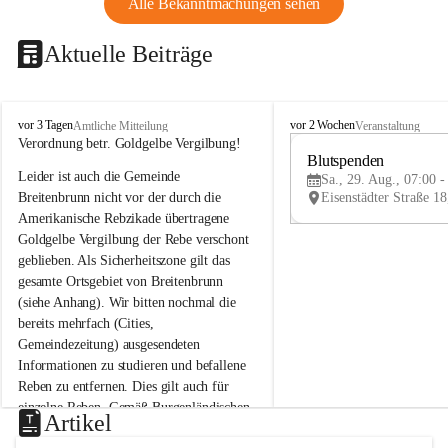
Alle Bekanntmachungen sehen
Aktuelle Beiträge
B
B
vor 3 Tagen
vor 2 Wochen
Amtliche Mitteilung
Veranstaltung
r
r
Verordnung betr. Goldgelbe Vergilbung!
e
e
Blutspenden
Leider ist auch die Gemeinde 
i
i
Sa., 29. Aug., 07:00 -
t
t
Breitenbrunn nicht vor der durch die 
e
e
Amerikanische Rebzikade übertragene 
n
n
Goldgelbe Vergilbung der Rebe verschont 
b
b
geblieben. Als Sicherheitszone gilt das 
r
r
gesamte Ortsgebiet von Breitenbrunn 
u
u
(siehe Anhang). Wir bitten nochmal die 
n
n
n
n
bereits mehrfach (Cities, 
a
a
Gemeindezeitung) ausgesendeten 
m
m
Informationen zu studieren und befallene 
N
N
Reben zu entfernen. Dies gilt auch für 
e
e
einzelne Reben. Gemäß Burgenländischen 
u
u
Artikel
Weinbaugesetz sind nicht gepflegte oder 
s
s