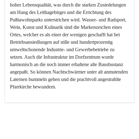
hoher Lebensqualität, was durch die starken Zusiedelungen 
am Hang des Leithagebirges und die Errichtung des 
Pußtawohnparks unterstrichen wird. Wasser- und Radsport, 
Wein, Kunst und Kulinarik sind die Markenzeichen eines 
Ortes, welcher es als einer der wenigen geschafft hat bei 
Betriebsansiedlungen auf stille und hundertprozentig 
umweltschonende Industrie- und Gewerbebetriebe zu 
setzen. Auch die Infrastruktur im Dorfzentrum wurde 
harmonisch an die noch immer erhaltene alte Bausbustanz 
angepaßt. So können Nachtschwärmer unter alt anmutenden 
Laternen bummeln gehen und die prachtvoll angestrahlte 
Pfarrkirche bewundern.

Der Weinbau dominert heute nicht mehr, ist aber integrativer 
Bestandteil der Kultur des Ortes, da man hier schon lange 
von Massenweinbau auf Qualitätsweinbau umgestellt hat. 
So ist es auch nicht verwunderlich, dass eines der historisch 
wertvollsten Gebäude die Ortsvinothek beherbergt und dass 
der Kellering ein beliebtes Ziel darstellt.
