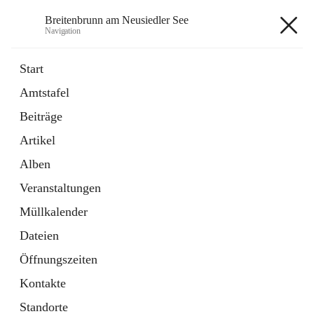
Breitenbrunn am Neusiedler See
Navigation
Breitenbrunn am Neusiedler See
Start
Amtstafel
Formulare
Beiträge
18 Schnellzugriffe
Artikel
Gemeindeservice
7 Schnellzugriffe
Alben
Veranstaltungen
+7
Müllkalender
Dateien
Öffnungszeiten
Kontakte
Hauptadresse
Standorte