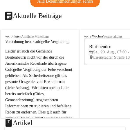
Alle Bekanntmachungen sehen
Aktuelle Beiträge
B
B
vor 3 Tagen
vor 2 Wochen
Amtliche Mitteilung
Veranstaltung
r
r
Verordnung betr. Goldgelbe Vergilbung!
e
e
Blutspenden
Leider ist auch die Gemeinde 
i
i
Sa., 29. Aug., 07:00 -
t
t
Breitenbrunn nicht vor der durch die 
e
e
Amerikanische Rebzikade übertragene 
n
n
Goldgelbe Vergilbung der Rebe verschont 
b
b
geblieben. Als Sicherheitszone gilt das 
r
r
gesamte Ortsgebiet von Breitenbrunn 
u
u
(siehe Anhang). Wir bitten nochmal die 
n
n
n
n
bereits mehrfach (Cities, 
a
a
Gemeindezeitung) ausgesendeten 
m
m
Informationen zu studieren und befallene 
N
N
Reben zu entfernen. Dies gilt auch für 
e
e
einzelne Reben. Gemäß Burgenländischen 
u
u
Artikel
Weinbaugesetz sind nicht gepflegte oder 
s
s