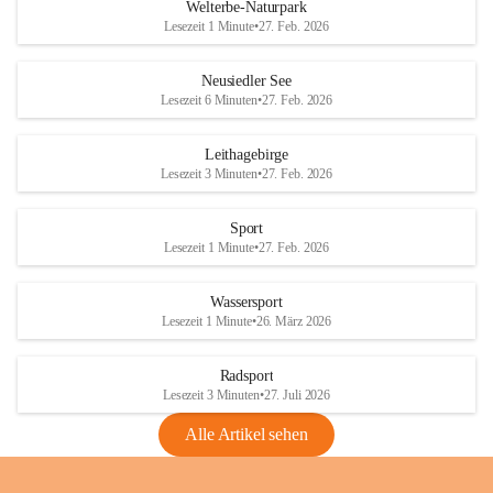
i
i
unzulässige Weingärten zu roden! Bitte 
Welterbe-Naturpark
e
e
helfen wir zusammen um unsere Winzer 
Lesezeit 1 Minute
•
27. Feb. 2026
d
d
vor den prognostizierten Ernteausfällen 
l
l
und den daraus folgenden wirtschaftlichen 
e
e
Neusiedler See
Schäden zu bewahren.
r
r
Lesezeit 6 Minuten
•
27. Feb. 2026
S
S
Verordnungen
e
e
Leithagebirge
04.08.2026
e
e
Lesezeit 3 Minuten
•
27. Feb. 2026
Maßnahmen zur Bekämpfung
der Goldgelben Vergilbung der
Sport
Rebe und der Amerikanischen
Lesezeit 1 Minute
•
27. Feb. 2026
Rebzikade
Anhang VBl. EU Nr. 18
Wassersport
_2026
Lesezeit 1 Minute
•
26. März 2026
1 Seite
•
1,4 MB
Radsport
VBl. EU Nr. 18_2026
Lesezeit 3 Minuten
•
27. Juli 2026
2 Seiten
•
2,1 MB
Alle Artikel sehen