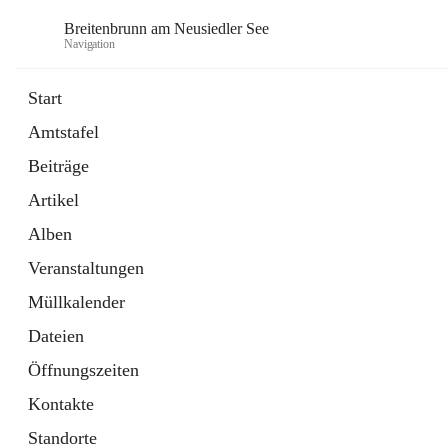
Breitenbrunn am Neusiedler See
Navigation
Start
Amtstafel
Formulare
Beiträge
18 Schnellzugriffe
Artikel
Gemeindeservice
7 Schnellzugriffe
Alben
Veranstaltungen
Müllkalender
Dateien
Öffnungszeiten
Kontakte
Standorte