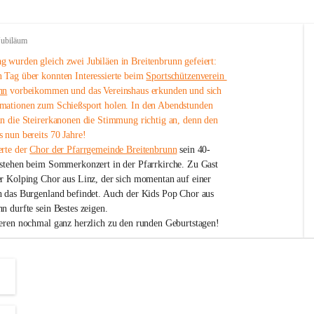
Jubiläum
 wurden gleich zwei Jubiläen in Breitenbrunn gefeiert: 
 Tag über konnten Interessierte beim 
Sportschützenverein 
nn
 vorbeikommen und das Vereinshaus erkunden und sich 
mationen zum Schießsport holen. In den Abendstunden 
nn die Steirerkanonen die Stimmung richtig an, denn den 
 nun bereits 70 Jahre!
rte der 
Chor der Pfarrgemeinde Breitenbrunn
 sein 40-
estehen beim Sommerkonzert in der Pfarrkirche. Zu Gast 
er Kolping Chor aus Linz, der sich momentan auf einer 
h das Burgenland befindet. Auch der Kids Pop Chor aus 
n durfte sein Bestes zeigen.
ieren nochmal ganz herzlich zu den runden Geburtstagen!