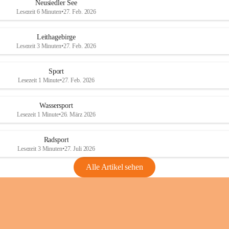
e
e
Neusiedler See
r
r
Lesezeit 6 Minuten
•
27. Feb. 2026
S
S
e
e
Leithagebirge
e
e
Lesezeit 3 Minuten
•
27. Feb. 2026
Sport
Lesezeit 1 Minute
•
27. Feb. 2026
Wassersport
Lesezeit 1 Minute
•
26. März 2026
Radsport
Lesezeit 3 Minuten
•
27. Juli 2026
Alle Artikel sehen