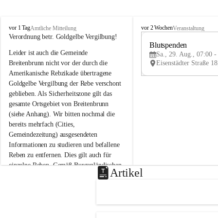
B
B
vor 1 Tag
vor 2 Wochen
Amtliche Mitteilung
Veranstaltung
r
r
Verordnung betr. Goldgelbe Vergilbung!
e
e
Blutspenden
Leider ist auch die Gemeinde 
i
i
Sa., 29. Aug., 07:00 -
t
t
Breitenbrunn nicht vor der durch die 
e
e
Amerikanische Rebzikade übertragene 
n
n
Goldgelbe Vergilbung der Rebe verschont 
b
b
geblieben. Als Sicherheitszone gilt das 
r
r
gesamte Ortsgebiet von Breitenbrunn 
u
u
(siehe Anhang). Wir bitten nochmal die 
n
n
n
n
bereits mehrfach (Cities, 
a
a
Gemeindezeitung) ausgesendeten 
m
m
Informationen zu studieren und befallene 
N
N
Reben zu entfernen. Dies gilt auch für 
e
e
einzelne Reben. Gemäß Burgenländischen 
u
u
Artikel
Weinbaugesetz sind nicht gepflegte oder 
s
s
i
i
unzulässige Weingärten zu roden! Bitte 
e
e
helfen wir zusammen um unsere Winzer 
d
d
vor den prognostizierten Ernteausfällen 
l
l
und den daraus folgenden wirtschaftlichen 