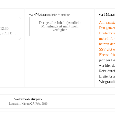
B
B
vor 4 Wochen
vor 1 Monat
Amtliche Mitteilung
r
r
Am Samstag
Der geteilte Inhalt (Amtliche
e
e
29
Mitteilung) ist nicht mehr
Den ganzen
i
i
 12:30
AU
verfügbar.
t
t
Eisenstädter Straße 18, 7091 Breitenbrunn am Neusiedler See, AUT
Breitenbru
G
e
e
mehr Infor
n
n
heizten da
b
b
SSV gibt es
r
r
Ebenso feie
u
u
jähriges B
n
n
n
n
war hier d
a
a
Reise durc
m
m
Breitenbrun
N
N
Wir gratul
e
e
u
u
s
s
i
i
Welterbe-Naturpark
e
e
Lesezeit 1 Minute
•
27. Feb. 2026
d
d
l
l