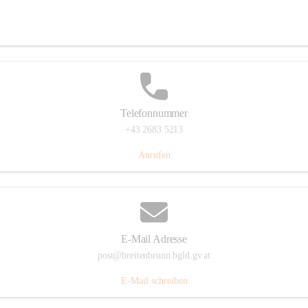
Eisenstädterstraße 18, 7091 Breitenbrunn am Neusiedler See, AUT
Auf Karte ansehen
Telefonnummer
+43 2683 5213
Anrufen
E-Mail Adresse
post@breitenbrunn.bgld.gv.at
E-Mail schreiben