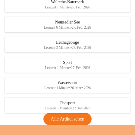
i
i
unzulässige Weingärten zu roden! Bitte 
Welterbe-Naturpark
e
e
helfen wir zusammen um unsere Winzer 
Lesezeit 1 Minute
•
27. Feb. 2026
d
d
vor den prognostizierten Ernteausfällen 
l
l
und den daraus folgenden wirtschaftlichen 
e
e
Neusiedler See
Schäden zu bewahren.
r
r
Lesezeit 6 Minuten
•
27. Feb. 2026
S
S
Verordnungen
e
e
Leithagebirge
04.08.2026
e
e
Lesezeit 3 Minuten
•
27. Feb. 2026
Maßnahmen zur Bekämpfung
der Goldgelben Vergilbung der
Sport
Rebe und der Amerikanischen
Lesezeit 1 Minute
•
27. Feb. 2026
Rebzikade
Anhang VBl. EU Nr. 18
Wassersport
_2026
Lesezeit 1 Minute
•
26. März 2026
1 Seite
•
1,4 MB
Radsport
VBl. EU Nr. 18_2026
Lesezeit 3 Minuten
•
27. Juli 2026
2 Seiten
•
2,1 MB
Alle Artikel sehen