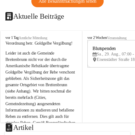
Alle Bekanntmachungen sehen
Aktuelle Beiträge
B
B
vor 1 Tag
vor 2 Wochen
Amtliche Mitteilung
Veranstaltung
r
r
Verordnung betr. Goldgelbe Vergilbung!
e
e
Blutspenden
Leider ist auch die Gemeinde 
i
i
Sa., 29. Aug., 07:00 -
t
t
Breitenbrunn nicht vor der durch die 
e
e
Amerikanische Rebzikade übertragene 
n
n
Goldgelbe Vergilbung der Rebe verschont 
b
b
geblieben. Als Sicherheitszone gilt das 
r
r
gesamte Ortsgebiet von Breitenbrunn 
u
u
(siehe Anhang). Wir bitten nochmal die 
n
n
n
n
bereits mehrfach (Cities, 
a
a
Gemeindezeitung) ausgesendeten 
m
m
Informationen zu studieren und befallene 
N
N
Reben zu entfernen. Dies gilt auch für 
e
e
einzelne Reben. Gemäß Burgenländischen 
u
u
Artikel
Weinbaugesetz sind nicht gepflegte oder 
s
s