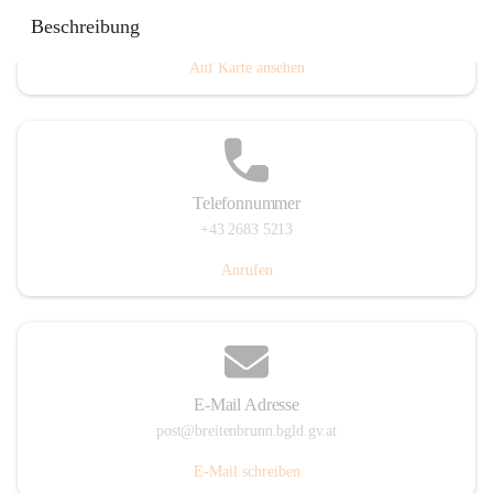
Eisenstädterstraße 18, 7091 Breitenbrunn am Neusiedler
Beschreibung
See, AUT
Auf Karte ansehen
Telefonnummer
+43 2683 5213
Anrufen
E-Mail Adresse
post@breitenbrunn.bgld.gv.at
E-Mail schreiben