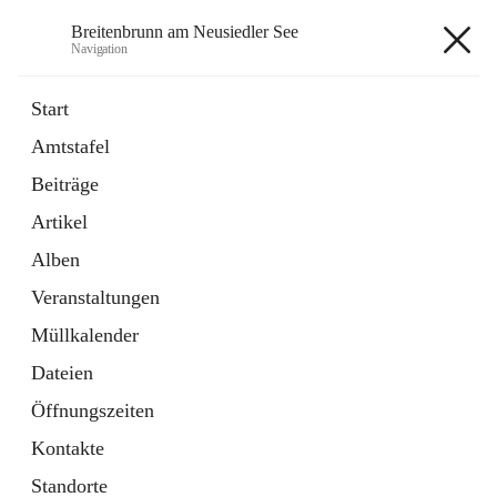
Breitenbrunn am Neusiedler See
Navigation
Breitenbrunn am Neusiedler See
Start
Amtstafel
Formulare
Beiträge
18 Schnellzugriffe
Artikel
Gemeindeservice
7 Schnellzugriffe
Alben
Veranstaltungen
+7
Müllkalender
Dateien
Öffnungszeiten
Kontakte
Hauptadresse
Standorte