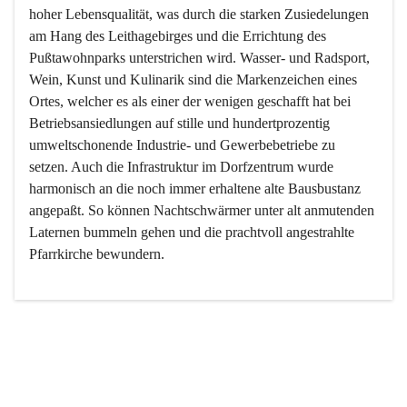
hoher Lebensqualität, was durch die starken Zusiedelungen 
am Hang des Leithagebirges und die Errichtung des 
Pußtawohnparks unterstrichen wird. Wasser- und Radsport, 
Wein, Kunst und Kulinarik sind die Markenzeichen eines 
Ortes, welcher es als einer der wenigen geschafft hat bei 
Betriebsansiedlungen auf stille und hundertprozentig 
umweltschonende Industrie- und Gewerbebetriebe zu 
setzen. Auch die Infrastruktur im Dorfzentrum wurde 
harmonisch an die noch immer erhaltene alte Bausbustanz 
angepaßt. So können Nachtschwärmer unter alt anmutenden 
Laternen bummeln gehen und die prachtvoll angestrahlte 
Pfarrkirche bewundern.

Der Weinbau dominert heute nicht mehr, ist aber integrativer 
Bestandteil der Kultur des Ortes, da man hier schon lange 
von Massenweinbau auf Qualitätsweinbau umgestellt hat. 
So ist es auch nicht verwunderlich, dass eines der historisch 
wertvollsten Gebäude die Ortsvinothek beherbergt und dass 
der Kellering ein beliebtes Ziel darstellt.
