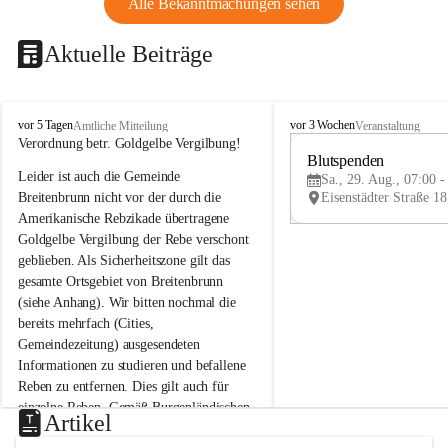
Alle Bekanntmachungen sehen
Aktuelle Beiträge
B
B
vor 5 Tagen
vor 3 Wochen
Amtliche Mitteilung
Veranstaltung
r
r
Verordnung betr. Goldgelbe Vergilbung!
e
e
Blutspenden
Leider ist auch die Gemeinde 
i
i
Sa., 29. Aug., 07:00 -
t
t
Breitenbrunn nicht vor der durch die 
e
e
Amerikanische Rebzikade übertragene 
n
n
Goldgelbe Vergilbung der Rebe verschont 
b
b
geblieben. Als Sicherheitszone gilt das 
r
r
gesamte Ortsgebiet von Breitenbrunn 
u
u
(siehe Anhang). Wir bitten nochmal die 
n
n
n
n
bereits mehrfach (Cities, 
a
a
Gemeindezeitung) ausgesendeten 
m
m
Informationen zu studieren und befallene 
N
N
Reben zu entfernen. Dies gilt auch für 
e
e
einzelne Reben. Gemäß Burgenländischen 
u
u
Artikel
Weinbaugesetz sind nicht gepflegte oder 
s
s