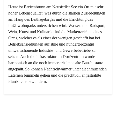
Heute ist Breitenbrunn am Neusiedler See ein Ort mit sehr 
hoher Lebensqualität, was durch die starken Zusiedelungen 
am Hang des Leithagebirges und die Errichtung des 
Pußtawohnparks unterstrichen wird. Wasser- und Radsport, 
Wein, Kunst und Kulinarik sind die Markenzeichen eines 
Ortes, welcher es als einer der wenigen geschafft hat bei 
Betriebsansiedlungen auf stille und hundertprozentig 
umweltschonende Industrie- und Gewerbebetriebe zu 
setzen. Auch die Infrastruktur im Dorfzentrum wurde 
harmonisch an die noch immer erhaltene alte Bausbustanz 
angepaßt. So können Nachtschwärmer unter alt anmutenden 
Laternen bummeln gehen und die prachtvoll angestrahlte 
Pfarrkirche bewundern.

Der Weinbau dominert heute nicht mehr, ist aber integrativer 
Bestandteil der Kultur des Ortes, da man hier schon lange 
von Massenweinbau auf Qualitätsweinbau umgestellt hat. 
So ist es auch nicht verwunderlich, dass eines der historisch 