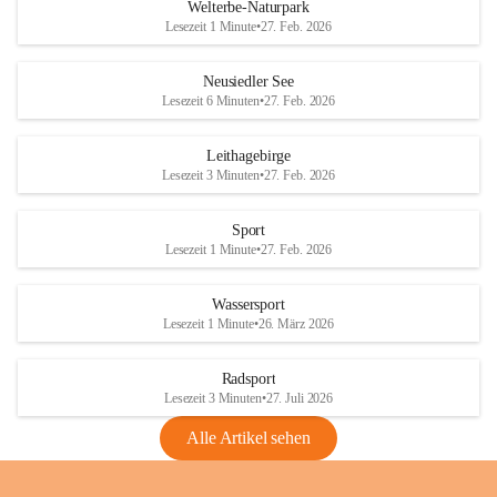
i
i
unzulässige Weingärten zu roden! Bitte 
Welterbe-Naturpark
e
e
helfen wir zusammen um unsere Winzer 
Lesezeit 1 Minute
•
27. Feb. 2026
d
d
vor den prognostizierten Ernteausfällen 
l
l
und den daraus folgenden wirtschaftlichen 
e
e
Neusiedler See
Schäden zu bewahren.
r
r
Lesezeit 6 Minuten
•
27. Feb. 2026
S
S
Verordnungen
e
e
Leithagebirge
04.08.2026
e
e
Lesezeit 3 Minuten
•
27. Feb. 2026
Maßnahmen zur Bekämpfung
der Goldgelben Vergilbung der
Sport
Rebe und der Amerikanischen
Lesezeit 1 Minute
•
27. Feb. 2026
Rebzikade
Anhang VBl. EU Nr. 18
Wassersport
_2026
Lesezeit 1 Minute
•
26. März 2026
1 Seite
•
1,4 MB
Radsport
VBl. EU Nr. 18_2026
Lesezeit 3 Minuten
•
27. Juli 2026
2 Seiten
•
2,1 MB
Alle Artikel sehen