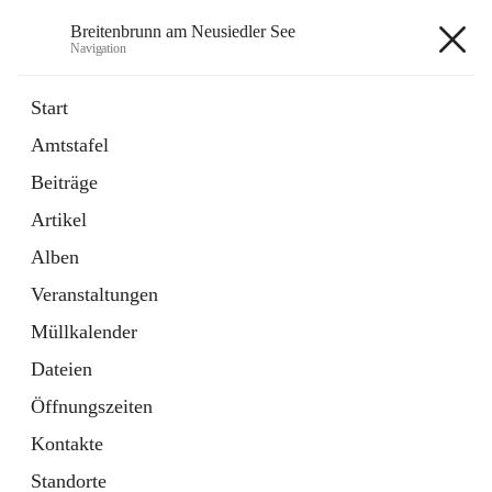
Breitenbrunn am Neusiedler See
Navigation
Breitenbrunn am Neusiedler See
Start
Amtstafel
Formulare
Beiträge
18 Schnellzugriffe
Artikel
Gemeindeservice
7 Schnellzugriffe
Alben
Veranstaltungen
+7
Müllkalender
Dateien
Öffnungszeiten
Kontakte
Hauptadresse
Standorte