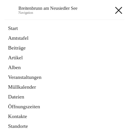
Breitenbrunn am Neusiedler See
Navigation
Breitenbrunn am Neusiedler See
Start
Amtstafel
Formulare
Beiträge
18 Schnellzugriffe
Artikel
Gemeindeservice
7 Schnellzugriffe
Alben
Veranstaltungen
+7
Müllkalender
Dateien
Öffnungszeiten
Kontakte
Hauptadresse
Standorte