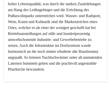
hoher Lebensqualität, was durch die starken Zusiedelungen 
am Hang des Leithagebirges und die Errichtung des 
Pußtawohnparks unterstrichen wird. Wasser- und Radsport, 
Wein, Kunst und Kulinarik sind die Markenzeichen eines 
Ortes, welcher es als einer der wenigen geschafft hat bei 
Betriebsansiedlungen auf stille und hundertprozentig 
umweltschonende Industrie- und Gewerbebetriebe zu 
setzen. Auch die Infrastruktur im Dorfzentrum wurde 
harmonisch an die noch immer erhaltene alte Bausbustanz 
angepaßt. So können Nachtschwärmer unter alt anmutenden 
Laternen bummeln gehen und die prachtvoll angestrahlte 
Pfarrkirche bewundern.

Der Weinbau dominert heute nicht mehr, ist aber integrativer 
Bestandteil der Kultur des Ortes, da man hier schon lange 
von Massenweinbau auf Qualitätsweinbau umgestellt hat. 
So ist es auch nicht verwunderlich, dass eines der historisch 
wertvollsten Gebäude die Ortsvinothek beherbergt und dass 
der Kellering ein beliebtes Ziel darstellt.
