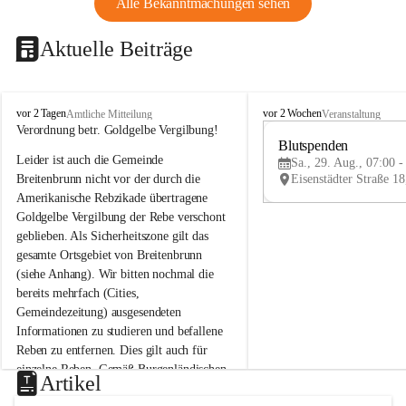
Alle Bekanntmachungen sehen
Aktuelle Beiträge
B
B
vor 2 Tagen
vor 2 Wochen
Amtliche Mitteilung
Veranstaltung
r
r
Verordnung betr. Goldgelbe Vergilbung!
e
e
Blutspenden
Leider ist auch die Gemeinde 
i
i
Sa., 29. Aug., 07:00 -
t
t
Breitenbrunn nicht vor der durch die 
e
e
Amerikanische Rebzikade übertragene 
n
n
Goldgelbe Vergilbung der Rebe verschont 
b
b
geblieben. Als Sicherheitszone gilt das 
r
r
gesamte Ortsgebiet von Breitenbrunn 
u
u
(siehe Anhang). Wir bitten nochmal die 
n
n
n
n
bereits mehrfach (Cities, 
a
a
Gemeindezeitung) ausgesendeten 
m
m
Informationen zu studieren und befallene 
N
N
Reben zu entfernen. Dies gilt auch für 
e
e
einzelne Reben. Gemäß Burgenländischen 
u
u
Artikel
Weinbaugesetz sind nicht gepflegte oder 
s
s