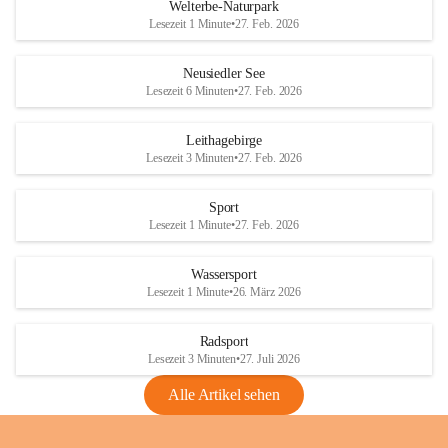
i
i
unzulässige Weingärten zu roden! Bitte 
Welterbe-Naturpark
e
e
helfen wir zusammen um unsere Winzer 
Lesezeit 1 Minute
•
27. Feb. 2026
d
d
vor den prognostizierten Ernteausfällen 
l
l
und den daraus folgenden wirtschaftlichen 
e
e
Neusiedler See
Schäden zu bewahren.
r
r
Lesezeit 6 Minuten
•
27. Feb. 2026
S
S
Verordnungen
e
e
Leithagebirge
04.08.2026
e
e
Lesezeit 3 Minuten
•
27. Feb. 2026
Maßnahmen zur Bekämpfung
der Goldgelben Vergilbung der
Sport
Rebe und der Amerikanischen
Lesezeit 1 Minute
•
27. Feb. 2026
Rebzikade
Anhang VBl. EU Nr. 18
Wassersport
_2026
Lesezeit 1 Minute
•
26. März 2026
1 Seite
•
1,4 MB
Radsport
VBl. EU Nr. 18_2026
Lesezeit 3 Minuten
•
27. Juli 2026
2 Seiten
•
2,1 MB
Alle Artikel sehen