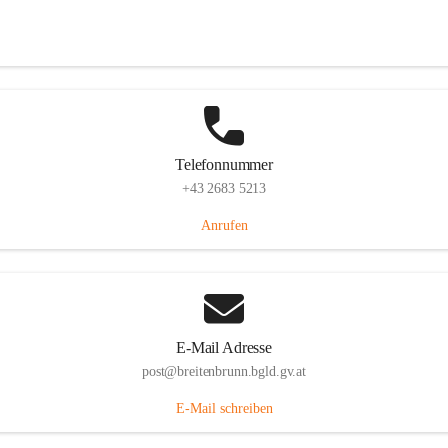
Eisenstädterstraße 18, 7091 Breitenbrunn am Neusiedler See, AUT
Auf Karte ansehen
Telefonnummer
+43 2683 5213
Anrufen
E-Mail Adresse
post@breitenbrunn.bgld.gv.at
E-Mail schreiben