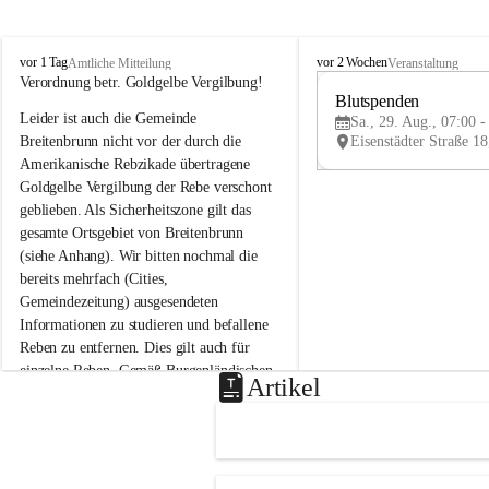
B
B
vor 1 Tag
vor 2 Wochen
Amtliche Mitteilung
Veranstaltung
r
r
Verordnung betr. Goldgelbe Vergilbung!
e
e
Blutspenden
Leider ist auch die Gemeinde 
i
i
Sa., 29. Aug., 07:00 -
t
t
Breitenbrunn nicht vor der durch die 
e
e
Amerikanische Rebzikade übertragene 
n
n
Goldgelbe Vergilbung der Rebe verschont 
b
b
geblieben. Als Sicherheitszone gilt das 
r
r
gesamte Ortsgebiet von Breitenbrunn 
u
u
(siehe Anhang). Wir bitten nochmal die 
n
n
n
n
bereits mehrfach (Cities, 
a
a
Gemeindezeitung) ausgesendeten 
m
m
Informationen zu studieren und befallene 
N
N
Reben zu entfernen. Dies gilt auch für 
e
e
einzelne Reben. Gemäß Burgenländischen 
u
u
Artikel
Weinbaugesetz sind nicht gepflegte oder 
s
s
i
i
unzulässige Weingärten zu roden! Bitte 
e
e
helfen wir zusammen um unsere Winzer 
d
d
vor den prognostizierten Ernteausfällen 
l
l
und den daraus folgenden wirtschaftlichen 