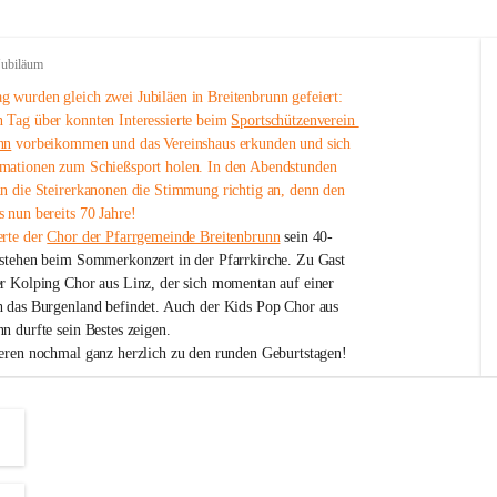
Jubiläum
 wurden gleich zwei Jubiläen in Breitenbrunn gefeiert: 
 Tag über konnten Interessierte beim 
Sportschützenverein 
nn
 vorbeikommen und das Vereinshaus erkunden und sich 
mationen zum Schießsport holen. In den Abendstunden 
nn die Steirerkanonen die Stimmung richtig an, denn den 
 nun bereits 70 Jahre!
rte der 
Chor der Pfarrgemeinde Breitenbrunn
 sein 40-
estehen beim Sommerkonzert in der Pfarrkirche. Zu Gast 
er Kolping Chor aus Linz, der sich momentan auf einer 
h das Burgenland befindet. Auch der Kids Pop Chor aus 
n durfte sein Bestes zeigen.
ieren nochmal ganz herzlich zu den runden Geburtstagen!