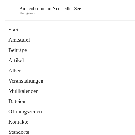
Breitenbrunn am Neusiedler See
Navigation
Start
Amtstafel
Formulare
Beiträge
18 Schnellzugriffe
Artikel
Gemeindeservice
7 Schnellzugriffe
Alben
Veranstaltungen
Müllkalender
Dateien
Öffnungszeiten
Kontakte
Standorte