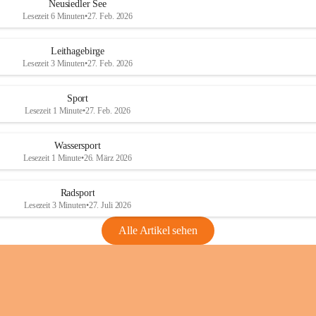
e
e
Neusiedler See
r
r
Lesezeit 6 Minuten
•
27. Feb. 2026
S
S
e
e
Leithagebirge
e
e
Lesezeit 3 Minuten
•
27. Feb. 2026
Sport
Lesezeit 1 Minute
•
27. Feb. 2026
Wassersport
Lesezeit 1 Minute
•
26. März 2026
Radsport
Lesezeit 3 Minuten
•
27. Juli 2026
Alle Artikel sehen