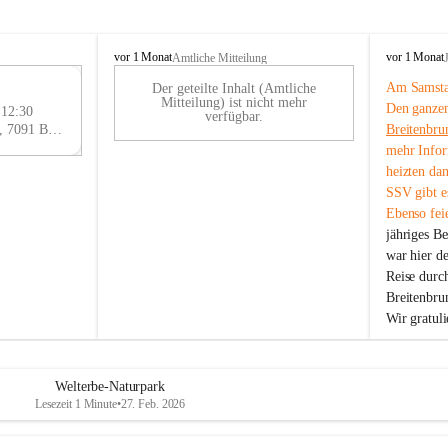
B
B
vor 1 Monat
vor 1 Monat
Amtliche Mitteilung
r
r
Am Samstag
Der geteilte Inhalt (Amtliche
e
e
29
Mitteilung) ist nicht mehr
Den ganzen
i
i
 12:30
AU
verfügbar.
t
t
Eisenstädter Straße 18, 7091 Breitenbrunn am Neusiedler See, AUT
Breitenbru
G
e
e
mehr Infor
n
n
heizten da
b
b
SSV gibt es
r
r
Ebenso feie
u
u
jähriges B
n
n
n
n
war hier d
a
a
Reise durc
m
m
Breitenbrun
N
N
Wir gratul
e
e
u
u
s
s
i
i
Welterbe-Naturpark
e
e
Lesezeit 1 Minute
•
27. Feb. 2026
d
d
l
l