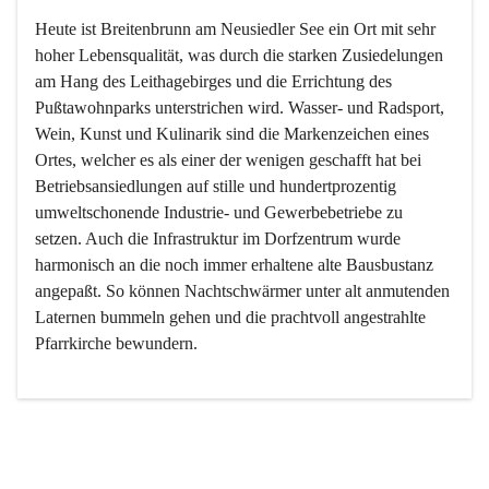
Heute ist Breitenbrunn am Neusiedler See ein Ort mit sehr 
hoher Lebensqualität, was durch die starken Zusiedelungen 
am Hang des Leithagebirges und die Errichtung des 
Pußtawohnparks unterstrichen wird. Wasser- und Radsport, 
Wein, Kunst und Kulinarik sind die Markenzeichen eines 
Ortes, welcher es als einer der wenigen geschafft hat bei 
Betriebsansiedlungen auf stille und hundertprozentig 
umweltschonende Industrie- und Gewerbebetriebe zu 
setzen. Auch die Infrastruktur im Dorfzentrum wurde 
harmonisch an die noch immer erhaltene alte Bausbustanz 
angepaßt. So können Nachtschwärmer unter alt anmutenden 
Laternen bummeln gehen und die prachtvoll angestrahlte 
Pfarrkirche bewundern.

Der Weinbau dominert heute nicht mehr, ist aber integrativer 
Bestandteil der Kultur des Ortes, da man hier schon lange 
von Massenweinbau auf Qualitätsweinbau umgestellt hat. 
So ist es auch nicht verwunderlich, dass eines der historisch 