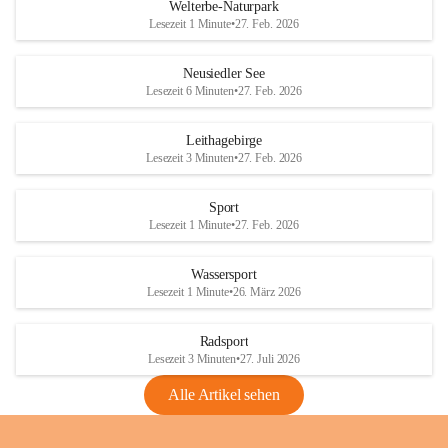
i
i
unzulässige Weingärten zu roden! Bitte 
Welterbe-Naturpark
e
e
helfen wir zusammen um unsere Winzer 
Lesezeit 1 Minute
•
27. Feb. 2026
d
d
vor den prognostizierten Ernteausfällen 
l
l
und den daraus folgenden wirtschaftlichen 
e
e
Neusiedler See
Schäden zu bewahren.
r
r
Lesezeit 6 Minuten
•
27. Feb. 2026
S
S
Verordnungen
e
e
Leithagebirge
04.08.2026
e
e
Lesezeit 3 Minuten
•
27. Feb. 2026
Maßnahmen zur Bekämpfung
der Goldgelben Vergilbung der
Sport
Rebe und der Amerikanischen
Lesezeit 1 Minute
•
27. Feb. 2026
Rebzikade
Anhang VBl. EU Nr. 18
Wassersport
_2026
Lesezeit 1 Minute
•
26. März 2026
1 Seite
•
1,4 MB
Radsport
VBl. EU Nr. 18_2026
Lesezeit 3 Minuten
•
27. Juli 2026
2 Seiten
•
2,1 MB
Alle Artikel sehen