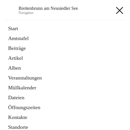
Breitenbrunn am Neusiedler See
Navigation
Breitenbrunn am Neusiedler See
Start
Amtstafel
Formulare
Beiträge
18 Schnellzugriffe
Artikel
Gemeindeservice
7 Schnellzugriffe
Alben
Veranstaltungen
+7
Müllkalender
Dateien
Öffnungszeiten
Kontakte
Hauptadresse
Standorte