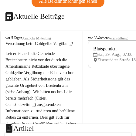
Alle Bekanntmachungen sehen
Aktuelle Beiträge
B
B
vor 5 Tagen
vor 3 Wochen
Amtliche Mitteilung
Veranstaltung
r
r
Verordnung betr. Goldgelbe Vergilbung!
e
e
Blutspenden
Leider ist auch die Gemeinde 
i
i
Sa., 29. Aug., 07:00 -
t
t
Breitenbrunn nicht vor der durch die 
e
e
Amerikanische Rebzikade übertragene 
n
n
Goldgelbe Vergilbung der Rebe verschont 
b
b
geblieben. Als Sicherheitszone gilt das 
r
r
gesamte Ortsgebiet von Breitenbrunn 
u
u
(siehe Anhang). Wir bitten nochmal die 
n
n
n
n
bereits mehrfach (Cities, 
a
a
Gemeindezeitung) ausgesendeten 
m
m
Informationen zu studieren und befallene 
N
N
Reben zu entfernen. Dies gilt auch für 
e
e
einzelne Reben. Gemäß Burgenländischen 
u
u
Artikel
Weinbaugesetz sind nicht gepflegte oder 
s
s