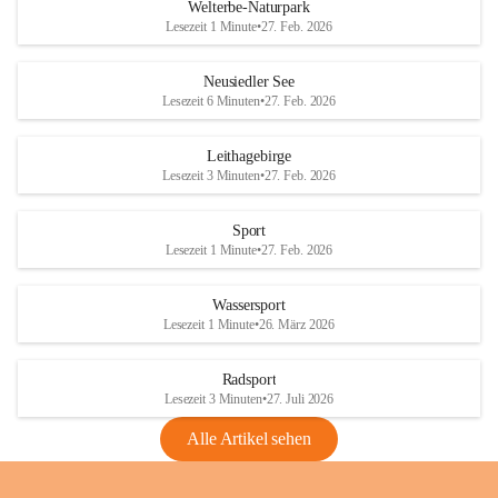
i
i
unzulässige Weingärten zu roden! Bitte 
Welterbe-Naturpark
e
e
helfen wir zusammen um unsere Winzer 
Lesezeit 1 Minute
•
27. Feb. 2026
d
d
vor den prognostizierten Ernteausfällen 
l
l
und den daraus folgenden wirtschaftlichen 
e
e
Neusiedler See
Schäden zu bewahren.
r
r
Lesezeit 6 Minuten
•
27. Feb. 2026
S
S
Verordnungen
e
e
Leithagebirge
04.08.2026
e
e
Lesezeit 3 Minuten
•
27. Feb. 2026
Maßnahmen zur Bekämpfung
der Goldgelben Vergilbung der
Sport
Rebe und der Amerikanischen
Lesezeit 1 Minute
•
27. Feb. 2026
Rebzikade
Anhang VBl. EU Nr. 18
Wassersport
_2026
Lesezeit 1 Minute
•
26. März 2026
1 Seite
•
1,4 MB
Radsport
VBl. EU Nr. 18_2026
Lesezeit 3 Minuten
•
27. Juli 2026
2 Seiten
•
2,1 MB
Alle Artikel sehen