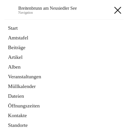
Breitenbrunn am Neusiedler See
Navigation
Breitenbrunn am Neusiedler See
Start
Amtstafel
Formulare
Beiträge
18 Schnellzugriffe
Artikel
Gemeindeservice
7 Schnellzugriffe
Alben
Veranstaltungen
+7
Müllkalender
Dateien
Öffnungszeiten
Kontakte
Hauptadresse
Standorte