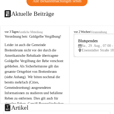
Alle Bekanntmachungen sehen
Aktuelle Beiträge
B
B
vor 3 Tagen
vor 2 Wochen
Amtliche Mitteilung
Veranstaltung
r
r
Verordnung betr. Goldgelbe Vergilbung!
e
e
Blutspenden
Leider ist auch die Gemeinde 
i
i
Sa., 29. Aug., 07:00 -
t
t
Breitenbrunn nicht vor der durch die 
e
e
Amerikanische Rebzikade übertragene 
n
n
Goldgelbe Vergilbung der Rebe verschont 
b
b
geblieben. Als Sicherheitszone gilt das 
r
r
gesamte Ortsgebiet von Breitenbrunn 
u
u
(siehe Anhang). Wir bitten nochmal die 
n
n
n
n
bereits mehrfach (Cities, 
a
a
Gemeindezeitung) ausgesendeten 
m
m
Informationen zu studieren und befallene 
N
N
Reben zu entfernen. Dies gilt auch für 
e
e
einzelne Reben. Gemäß Burgenländischen 
u
u
Artikel
Weinbaugesetz sind nicht gepflegte oder 
s
s