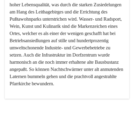
hoher Lebensqualität, was durch die starken Zusiedelungen 
am Hang des Leithagebirges und die Errichtung des 
Pußtawohnparks unterstrichen wird. Wasser- und Radsport, 
Wein, Kunst und Kulinarik sind die Markenzeichen eines 
Ortes, welcher es als einer der wenigen geschafft hat bei 
Betriebsansiedlungen auf stille und hundertprozentig 
umweltschonende Industrie- und Gewerbebetriebe zu 
setzen. Auch die Infrastruktur im Dorfzentrum wurde 
harmonisch an die noch immer erhaltene alte Bausbustanz 
angepaßt. So können Nachtschwärmer unter alt anmutenden 
Laternen bummeln gehen und die prachtvoll angestrahlte 
Pfarrkirche bewundern.

Der Weinbau dominert heute nicht mehr, ist aber integrativer 
Bestandteil der Kultur des Ortes, da man hier schon lange 
von Massenweinbau auf Qualitätsweinbau umgestellt hat. 
So ist es auch nicht verwunderlich, dass eines der historisch 
wertvollsten Gebäude die Ortsvinothek beherbergt und dass 
der Kellering ein beliebtes Ziel darstellt.
