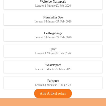
i
i
unzulässige Weingärten zu roden! Bitte 
Welterbe-Naturpark
e
e
helfen wir zusammen um unsere Winzer 
Lesezeit 1 Minute
•
27. Feb. 2026
d
d
vor den prognostizierten Ernteausfällen 
l
l
und den daraus folgenden wirtschaftlichen 
e
e
Neusiedler See
Schäden zu bewahren.
r
r
Lesezeit 6 Minuten
•
27. Feb. 2026
S
S
Verordnungen
e
e
Leithagebirge
04.08.2026
e
e
Lesezeit 3 Minuten
•
27. Feb. 2026
Maßnahmen zur Bekämpfung
der Goldgelben Vergilbung der
Sport
Rebe und der Amerikanischen
Lesezeit 1 Minute
•
27. Feb. 2026
Rebzikade
Anhang VBl. EU Nr. 18
Wassersport
_2026
Lesezeit 1 Minute
•
26. März 2026
1 Seite
•
1,4 MB
Radsport
VBl. EU Nr. 18_2026
Lesezeit 3 Minuten
•
27. Juli 2026
2 Seiten
•
2,1 MB
Alle Artikel sehen