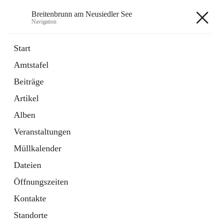
Breitenbrunn am Neusiedler See
Navigation
Breitenbrunn am Neusiedler See
Start
Amtstafel
Formulare
Beiträge
18 Schnellzugriffe
Artikel
Gemeindeservice
7 Schnellzugriffe
Alben
Veranstaltungen
+7
Müllkalender
Dateien
Öffnungszeiten
Kontakte
Hauptadresse
Standorte