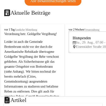
Alle Bekanntmachungen sehen
Aktuelle Beiträge
B
B
vor 1 Tag
vor 2 Wochen
Amtliche Mitteilung
Veranstaltung
r
r
Verordnung betr. Goldgelbe Vergilbung!
e
e
Blutspenden
Leider ist auch die Gemeinde 
i
i
Sa., 29. Aug., 07:00 -
t
t
Breitenbrunn nicht vor der durch die 
e
e
Amerikanische Rebzikade übertragene 
n
n
Goldgelbe Vergilbung der Rebe verschont 
b
b
geblieben. Als Sicherheitszone gilt das 
r
r
gesamte Ortsgebiet von Breitenbrunn 
u
u
(siehe Anhang). Wir bitten nochmal die 
n
n
n
n
bereits mehrfach (Cities, 
a
a
Gemeindezeitung) ausgesendeten 
m
m
Informationen zu studieren und befallene 
N
N
Reben zu entfernen. Dies gilt auch für 
e
e
einzelne Reben. Gemäß Burgenländischen 
u
u
Artikel
Weinbaugesetz sind nicht gepflegte oder 
s
s