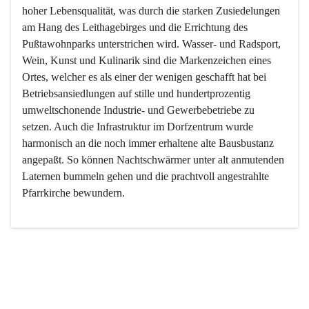
hoher Lebensqualität, was durch die starken Zusiedelungen 
am Hang des Leithagebirges und die Errichtung des 
Pußtawohnparks unterstrichen wird. Wasser- und Radsport, 
Wein, Kunst und Kulinarik sind die Markenzeichen eines 
Ortes, welcher es als einer der wenigen geschafft hat bei 
Betriebsansiedlungen auf stille und hundertprozentig 
umweltschonende Industrie- und Gewerbebetriebe zu 
setzen. Auch die Infrastruktur im Dorfzentrum wurde 
harmonisch an die noch immer erhaltene alte Bausbustanz 
angepaßt. So können Nachtschwärmer unter alt anmutenden 
Laternen bummeln gehen und die prachtvoll angestrahlte 
Pfarrkirche bewundern.

Der Weinbau dominert heute nicht mehr, ist aber integrativer 
Bestandteil der Kultur des Ortes, da man hier schon lange 
von Massenweinbau auf Qualitätsweinbau umgestellt hat. 
So ist es auch nicht verwunderlich, dass eines der historisch 
wertvollsten Gebäude die Ortsvinothek beherbergt und dass 
der Kellering ein beliebtes Ziel darstellt.
