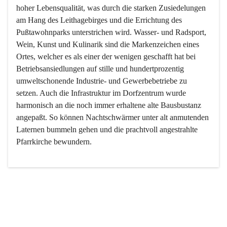
hoher Lebensqualität, was durch die starken Zusiedelungen 
am Hang des Leithagebirges und die Errichtung des 
Pußtawohnparks unterstrichen wird. Wasser- und Radsport, 
Wein, Kunst und Kulinarik sind die Markenzeichen eines 
Ortes, welcher es als einer der wenigen geschafft hat bei 
Betriebsansiedlungen auf stille und hundertprozentig 
umweltschonende Industrie- und Gewerbebetriebe zu 
setzen. Auch die Infrastruktur im Dorfzentrum wurde 
harmonisch an die noch immer erhaltene alte Bausbustanz 
angepaßt. So können Nachtschwärmer unter alt anmutenden 
Laternen bummeln gehen und die prachtvoll angestrahlte 
Pfarrkirche bewundern.

Der Weinbau dominert heute nicht mehr, ist aber integrativer 
Bestandteil der Kultur des Ortes, da man hier schon lange 
von Massenweinbau auf Qualitätsweinbau umgestellt hat. 
So ist es auch nicht verwunderlich, dass eines der historisch 
wertvollsten Gebäude die Ortsvinothek beherbergt und dass 
der Kellering ein beliebtes Ziel darstellt.
