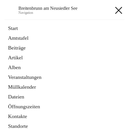
Breitenbrunn am Neusiedler See
Navigation
Breitenbrunn am Neusiedler See
Start
Amtstafel
Formulare
Beiträge
18 Schnellzugriffe
Artikel
Gemeindeservice
7 Schnellzugriffe
Alben
Veranstaltungen
+7
Müllkalender
Dateien
Öffnungszeiten
Kontakte
Hauptadresse
Standorte