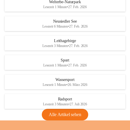
i
i
unzulässige Weingärten zu roden! Bitte 
Welterbe-Naturpark
e
e
helfen wir zusammen um unsere Winzer 
Lesezeit 1 Minute
•
27. Feb. 2026
d
d
vor den prognostizierten Ernteausfällen 
l
l
und den daraus folgenden wirtschaftlichen 
e
e
Neusiedler See
Schäden zu bewahren.
r
r
Lesezeit 6 Minuten
•
27. Feb. 2026
S
S
Verordnungen
e
e
Leithagebirge
04.08.2026
e
e
Lesezeit 3 Minuten
•
27. Feb. 2026
Maßnahmen zur Bekämpfung
der Goldgelben Vergilbung der
Sport
Rebe und der Amerikanischen
Lesezeit 1 Minute
•
27. Feb. 2026
Rebzikade
Anhang VBl. EU Nr. 18
Wassersport
_2026
Lesezeit 1 Minute
•
26. März 2026
1 Seite
•
1,4 MB
Radsport
VBl. EU Nr. 18_2026
Lesezeit 3 Minuten
•
27. Juli 2026
2 Seiten
•
2,1 MB
Alle Artikel sehen