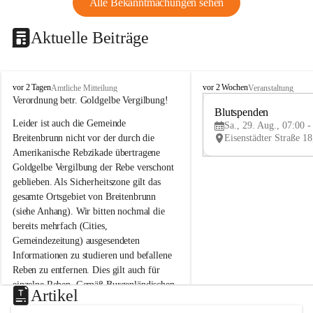
Alle Bekanntmachungen sehen
Aktuelle Beiträge
B
B
vor 2 Tagen
vor 2 Wochen
Amtliche Mitteilung
Veranstaltung
r
r
Verordnung betr. Goldgelbe Vergilbung!
e
e
Blutspenden
Leider ist auch die Gemeinde 
i
i
Sa., 29. Aug., 07:00 -
t
t
Breitenbrunn nicht vor der durch die 
e
e
Amerikanische Rebzikade übertragene 
n
n
Goldgelbe Vergilbung der Rebe verschont 
b
b
geblieben. Als Sicherheitszone gilt das 
r
r
gesamte Ortsgebiet von Breitenbrunn 
u
u
(siehe Anhang). Wir bitten nochmal die 
n
n
n
n
bereits mehrfach (Cities, 
a
a
Gemeindezeitung) ausgesendeten 
m
m
Informationen zu studieren und befallene 
N
N
Reben zu entfernen. Dies gilt auch für 
e
e
einzelne Reben. Gemäß Burgenländischen 
u
u
Artikel
Weinbaugesetz sind nicht gepflegte oder 
s
s