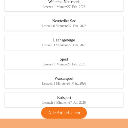
i
i
unzulässige Weingärten zu roden! Bitte 
Welterbe-Naturpark
e
e
helfen wir zusammen um unsere Winzer 
Lesezeit 1 Minute
•
27. Feb. 2026
d
d
vor den prognostizierten Ernteausfällen 
l
l
und den daraus folgenden wirtschaftlichen 
e
e
Neusiedler See
Schäden zu bewahren.
r
r
Lesezeit 6 Minuten
•
27. Feb. 2026
S
S
Verordnungen
e
e
Leithagebirge
04.08.2026
e
e
Lesezeit 3 Minuten
•
27. Feb. 2026
Maßnahmen zur Bekämpfung
der Goldgelben Vergilbung der
Sport
Rebe und der Amerikanischen
Lesezeit 1 Minute
•
27. Feb. 2026
Rebzikade
Anhang VBl. EU Nr. 18
Wassersport
_2026
Lesezeit 1 Minute
•
26. März 2026
1 Seite
•
1,4 MB
Radsport
VBl. EU Nr. 18_2026
Lesezeit 3 Minuten
•
27. Juli 2026
2 Seiten
•
2,1 MB
Alle Artikel sehen