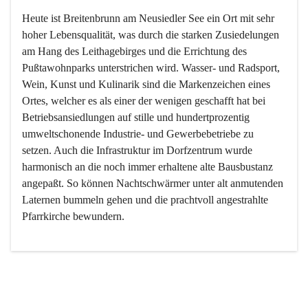
Heute ist Breitenbrunn am Neusiedler See ein Ort mit sehr 
hoher Lebensqualität, was durch die starken Zusiedelungen 
am Hang des Leithagebirges und die Errichtung des 
Pußtawohnparks unterstrichen wird. Wasser- und Radsport, 
Wein, Kunst und Kulinarik sind die Markenzeichen eines 
Ortes, welcher es als einer der wenigen geschafft hat bei 
Betriebsansiedlungen auf stille und hundertprozentig 
umweltschonende Industrie- und Gewerbebetriebe zu 
setzen. Auch die Infrastruktur im Dorfzentrum wurde 
harmonisch an die noch immer erhaltene alte Bausbustanz 
angepaßt. So können Nachtschwärmer unter alt anmutenden 
Laternen bummeln gehen und die prachtvoll angestrahlte 
Pfarrkirche bewundern.

Der Weinbau dominert heute nicht mehr, ist aber integrativer 
Bestandteil der Kultur des Ortes, da man hier schon lange 
von Massenweinbau auf Qualitätsweinbau umgestellt hat. 
So ist es auch nicht verwunderlich, dass eines der historisch 