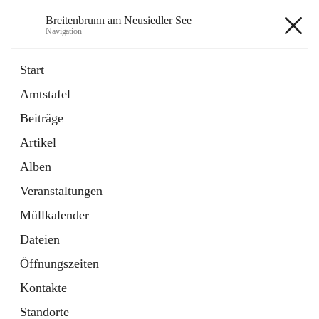
Breitenbrunn am Neusiedler See
Navigation
Breitenbrunn am Neusiedler See
Start
Amtstafel
Formulare
Beiträge
18 Schnellzugriffe
Artikel
Gemeindeservice
7 Schnellzugriffe
Alben
Veranstaltungen
+7
Müllkalender
Dateien
Öffnungszeiten
Kontakte
Hauptadresse
Standorte