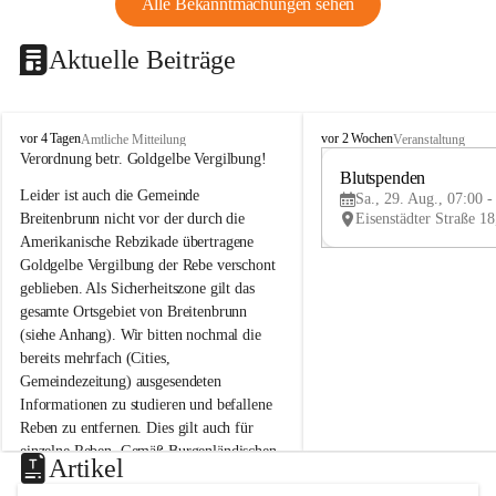
Alle Bekanntmachungen sehen
Aktuelle Beiträge
B
B
vor 4 Tagen
vor 2 Wochen
Amtliche Mitteilung
Veranstaltung
r
r
Verordnung betr. Goldgelbe Vergilbung!
e
e
Blutspenden
Leider ist auch die Gemeinde 
i
i
Sa., 29. Aug., 07:00 -
t
t
Breitenbrunn nicht vor der durch die 
e
e
Amerikanische Rebzikade übertragene 
n
n
Goldgelbe Vergilbung der Rebe verschont 
b
b
geblieben. Als Sicherheitszone gilt das 
r
r
gesamte Ortsgebiet von Breitenbrunn 
u
u
(siehe Anhang). Wir bitten nochmal die 
n
n
n
n
bereits mehrfach (Cities, 
a
a
Gemeindezeitung) ausgesendeten 
m
m
Informationen zu studieren und befallene 
N
N
Reben zu entfernen. Dies gilt auch für 
e
e
einzelne Reben. Gemäß Burgenländischen 
u
u
Artikel
Weinbaugesetz sind nicht gepflegte oder 
s
s