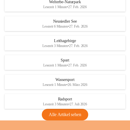
i
i
unzulässige Weingärten zu roden! Bitte 
Welterbe-Naturpark
e
e
helfen wir zusammen um unsere Winzer 
Lesezeit 1 Minute
•
27. Feb. 2026
d
d
vor den prognostizierten Ernteausfällen 
l
l
und den daraus folgenden wirtschaftlichen 
e
e
Neusiedler See
Schäden zu bewahren.
r
r
Lesezeit 6 Minuten
•
27. Feb. 2026
S
S
Verordnungen
e
e
Leithagebirge
04.08.2026
e
e
Lesezeit 3 Minuten
•
27. Feb. 2026
Maßnahmen zur Bekämpfung
der Goldgelben Vergilbung der
Sport
Rebe und der Amerikanischen
Lesezeit 1 Minute
•
27. Feb. 2026
Rebzikade
Anhang VBl. EU Nr. 18
Wassersport
_2026
Lesezeit 1 Minute
•
26. März 2026
1 Seite
•
1,4 MB
Radsport
VBl. EU Nr. 18_2026
Lesezeit 3 Minuten
•
27. Juli 2026
2 Seiten
•
2,1 MB
Alle Artikel sehen