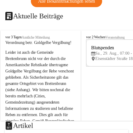
Alle Bekanntmachungen sehen
Aktuelle Beiträge
B
B
vor 3 Tagen
vor 2 Wochen
Amtliche Mitteilung
Veranstaltung
r
r
Verordnung betr. Goldgelbe Vergilbung!
e
e
Blutspenden
Leider ist auch die Gemeinde 
i
i
Sa., 29. Aug., 07:00 -
t
t
Breitenbrunn nicht vor der durch die 
e
e
Amerikanische Rebzikade übertragene 
n
n
Goldgelbe Vergilbung der Rebe verschont 
b
b
geblieben. Als Sicherheitszone gilt das 
r
r
gesamte Ortsgebiet von Breitenbrunn 
u
u
(siehe Anhang). Wir bitten nochmal die 
n
n
n
n
bereits mehrfach (Cities, 
a
a
Gemeindezeitung) ausgesendeten 
m
m
Informationen zu studieren und befallene 
N
N
Reben zu entfernen. Dies gilt auch für 
e
e
einzelne Reben. Gemäß Burgenländischen 
u
u
Artikel
Weinbaugesetz sind nicht gepflegte oder 
s
s