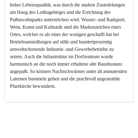
hoher Lebensqualität, was durch die starken Zusiedelungen 
am Hang des Leithagebirges und die Errichtung des 
Pußtawohnparks unterstrichen wird. Wasser- und Radsport, 
Wein, Kunst und Kulinarik sind die Markenzeichen eines 
Ortes, welcher es als einer der wenigen geschafft hat bei 
Betriebsansiedlungen auf stille und hundertprozentig 
umweltschonende Industrie- und Gewerbebetriebe zu 
setzen. Auch die Infrastruktur im Dorfzentrum wurde 
harmonisch an die noch immer erhaltene alte Bausbustanz 
angepaßt. So können Nachtschwärmer unter alt anmutenden 
Laternen bummeln gehen und die prachtvoll angestrahlte 
Pfarrkirche bewundern.

Der Weinbau dominert heute nicht mehr, ist aber integrativer 
Bestandteil der Kultur des Ortes, da man hier schon lange 
von Massenweinbau auf Qualitätsweinbau umgestellt hat. 
So ist es auch nicht verwunderlich, dass eines der historisch 
wertvollsten Gebäude die Ortsvinothek beherbergt und dass 
der Kellering ein beliebtes Ziel darstellt.
