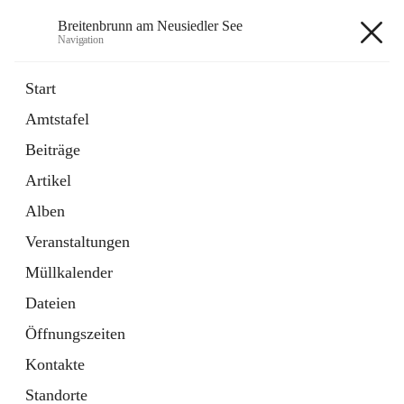
Breitenbrunn am Neusiedler See
Navigation
Breitenbrunn am Neusiedler See
Start
Amtstafel
Formulare
Beiträge
18 Schnellzugriffe
Artikel
Gemeindeservice
7 Schnellzugriffe
Alben
Veranstaltungen
+7
Müllkalender
Dateien
Öffnungszeiten
Kontakte
Hauptadresse
Standorte