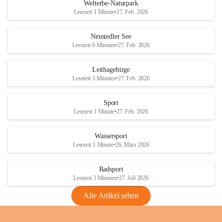
i
i
unzulässige Weingärten zu roden! Bitte 
Welterbe-Naturpark
e
e
helfen wir zusammen um unsere Winzer 
Lesezeit 1 Minute
•
27. Feb. 2026
d
d
vor den prognostizierten Ernteausfällen 
l
l
und den daraus folgenden wirtschaftlichen 
e
e
Neusiedler See
Schäden zu bewahren.
r
r
Lesezeit 6 Minuten
•
27. Feb. 2026
S
S
Verordnungen
e
e
Leithagebirge
04.08.2026
e
e
Lesezeit 3 Minuten
•
27. Feb. 2026
Maßnahmen zur Bekämpfung
der Goldgelben Vergilbung der
Sport
Rebe und der Amerikanischen
Lesezeit 1 Minute
•
27. Feb. 2026
Rebzikade
Anhang VBl. EU Nr. 18
Wassersport
_2026
Lesezeit 1 Minute
•
26. März 2026
1 Seite
•
1,4 MB
Radsport
VBl. EU Nr. 18_2026
Lesezeit 3 Minuten
•
27. Juli 2026
2 Seiten
•
2,1 MB
Alle Artikel sehen