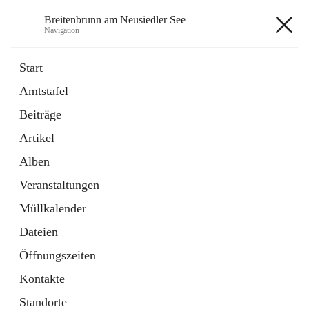
Breitenbrunn am Neusiedler See
Navigation
Breitenbrunn am Neusiedler See
Start
Amtstafel
Formulare
Beiträge
18 Schnellzugriffe
Artikel
Gemeindeservice
7 Schnellzugriffe
Alben
Veranstaltungen
+7
Müllkalender
Dateien
Öffnungszeiten
Kontakte
Hauptadresse
Standorte