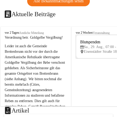
Alle Bekanntmachungen sehen
Aktuelle Beiträge
B
B
vor 2 Tagen
vor 2 Wochen
Amtliche Mitteilung
Veranstaltung
r
r
Verordnung betr. Goldgelbe Vergilbung!
e
e
Blutspenden
Leider ist auch die Gemeinde 
i
i
Sa., 29. Aug., 07:00 -
t
t
Breitenbrunn nicht vor der durch die 
e
e
Amerikanische Rebzikade übertragene 
n
n
Goldgelbe Vergilbung der Rebe verschont 
b
b
geblieben. Als Sicherheitszone gilt das 
r
r
gesamte Ortsgebiet von Breitenbrunn 
u
u
(siehe Anhang). Wir bitten nochmal die 
n
n
n
n
bereits mehrfach (Cities, 
a
a
Gemeindezeitung) ausgesendeten 
m
m
Informationen zu studieren und befallene 
N
N
Reben zu entfernen. Dies gilt auch für 
e
e
einzelne Reben. Gemäß Burgenländischen 
u
u
Artikel
Weinbaugesetz sind nicht gepflegte oder 
s
s