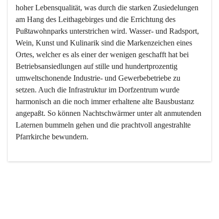
hoher Lebensqualität, was durch die starken Zusiedelungen 
am Hang des Leithagebirges und die Errichtung des 
Pußtawohnparks unterstrichen wird. Wasser- und Radsport, 
Wein, Kunst und Kulinarik sind die Markenzeichen eines 
Ortes, welcher es als einer der wenigen geschafft hat bei 
Betriebsansiedlungen auf stille und hundertprozentig 
umweltschonende Industrie- und Gewerbebetriebe zu 
setzen. Auch die Infrastruktur im Dorfzentrum wurde 
harmonisch an die noch immer erhaltene alte Bausbustanz 
angepaßt. So können Nachtschwärmer unter alt anmutenden 
Laternen bummeln gehen und die prachtvoll angestrahlte 
Pfarrkirche bewundern.

Der Weinbau dominert heute nicht mehr, ist aber integrativer 
Bestandteil der Kultur des Ortes, da man hier schon lange 
von Massenweinbau auf Qualitätsweinbau umgestellt hat. 
So ist es auch nicht verwunderlich, dass eines der historisch 
wertvollsten Gebäude die Ortsvinothek beherbergt und dass 
der Kellering ein beliebtes Ziel darstellt.
