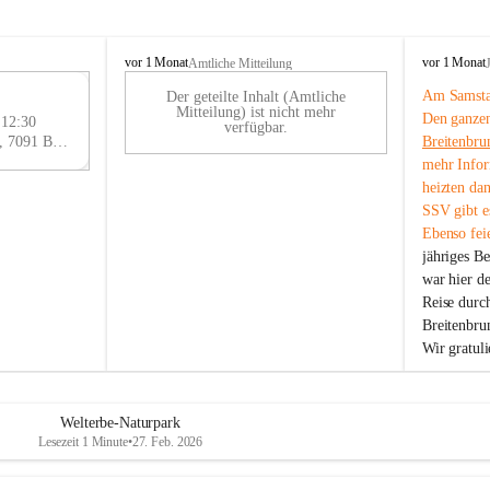
B
B
vor 1 Monat
vor 1 Monat
Amtliche Mitteilung
r
r
Am Samstag
Der geteilte Inhalt (Amtliche
e
e
29
Mitteilung) ist nicht mehr
Den ganzen
i
i
 12:30
AU
verfügbar.
t
t
Eisenstädter Straße 18, 7091 Breitenbrunn am Neusiedler See, AUT
Breitenbru
G
e
e
mehr Infor
n
n
heizten da
b
b
SSV gibt es
r
r
Ebenso feie
u
u
jähriges B
n
n
n
n
war hier d
a
a
Reise durc
m
m
Breitenbrun
N
N
Wir gratul
e
e
u
u
s
s
i
i
Welterbe-Naturpark
e
e
Lesezeit 1 Minute
•
27. Feb. 2026
d
d
l
l