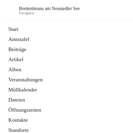
Breitenbrunn am Neusiedler See
Navigation
Start
Amtstafel
Formulare
Beiträge
18 Schnellzugriffe
Artikel
Gemeindeservice
7 Schnellzugriffe
Alben
Veranstaltungen
Müllkalender
Dateien
Öffnungszeiten
Kontakte
Standorte