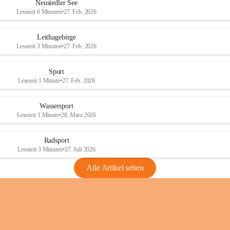
e
e
Neusiedler See
r
r
Lesezeit 6 Minuten
•
27. Feb. 2026
S
S
e
e
Leithagebirge
e
e
Lesezeit 3 Minuten
•
27. Feb. 2026
Sport
Lesezeit 1 Minute
•
27. Feb. 2026
Wassersport
Lesezeit 1 Minute
•
26. März 2026
Radsport
Lesezeit 3 Minuten
•
27. Juli 2026
Alle Artikel sehen