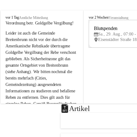
B
B
vor 1 Tag
vor 2 Wochen
Amtliche Mitteilung
Veranstaltung
r
r
Verordnung betr. Goldgelbe Vergilbung!
e
e
Blutspenden
Leider ist auch die Gemeinde 
i
i
Sa., 29. Aug., 07:00 -
t
t
Breitenbrunn nicht vor der durch die 
e
e
Amerikanische Rebzikade übertragene 
n
n
Goldgelbe Vergilbung der Rebe verschont 
b
b
geblieben. Als Sicherheitszone gilt das 
r
r
gesamte Ortsgebiet von Breitenbrunn 
u
u
(siehe Anhang). Wir bitten nochmal die 
n
n
n
n
bereits mehrfach (Cities, 
a
a
Gemeindezeitung) ausgesendeten 
m
m
Informationen zu studieren und befallene 
N
N
Reben zu entfernen. Dies gilt auch für 
e
e
einzelne Reben. Gemäß Burgenländischen 
u
u
Artikel
Weinbaugesetz sind nicht gepflegte oder 
s
s
i
i
unzulässige Weingärten zu roden! Bitte 
e
e
helfen wir zusammen um unsere Winzer 
d
d
vor den prognostizierten Ernteausfällen 
l
l
und den daraus folgenden wirtschaftlichen 