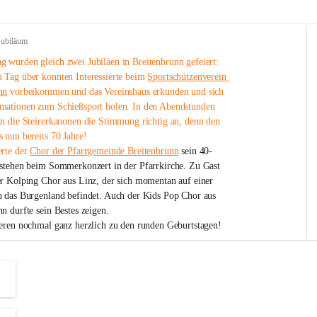
Jubiläum
 wurden gleich zwei Jubiläen in Breitenbrunn gefeiert: 
 Tag über konnten Interessierte beim 
Sportschützenverein 
nn
 vorbeikommen und das Vereinshaus erkunden und sich 
mationen zum Schießsport holen. In den Abendstunden 
nn die Steirerkanonen die Stimmung richtig an, denn den 
 nun bereits 70 Jahre!
rte der 
Chor der Pfarrgemeinde Breitenbrunn
 sein 40-
estehen beim Sommerkonzert in der Pfarrkirche. Zu Gast 
er Kolping Chor aus Linz, der sich momentan auf einer 
h das Burgenland befindet. Auch der Kids Pop Chor aus 
n durfte sein Bestes zeigen.
ieren nochmal ganz herzlich zu den runden Geburtstagen!