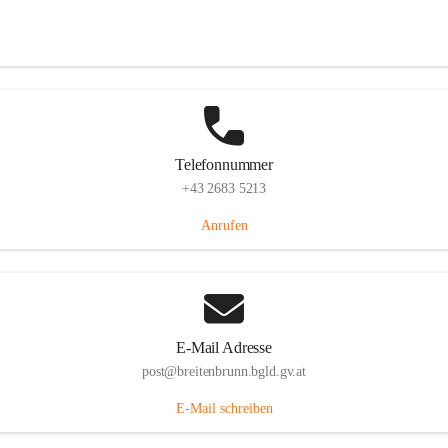
Eisenstädterstraße 18, 7091 Breitenbrunn am Neusiedler See, AUT
Auf Karte ansehen
Telefonnummer
+43 2683 5213
Anrufen
E-Mail Adresse
post@breitenbrunn.bgld.gv.at
E-Mail schreiben