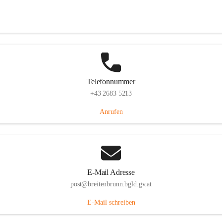
Eisenstädterstraße 18, 7091 Breitenbrunn am Neusiedler See, AUT
Auf Karte ansehen
Telefonnummer
+43 2683 5213
Anrufen
E-Mail Adresse
post@breitenbrunn.bgld.gv.at
E-Mail schreiben