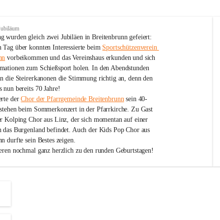
Jubiläum
 wurden gleich zwei Jubiläen in Breitenbrunn gefeiert: 
 Tag über konnten Interessierte beim 
Sportschützenverein 
nn
 vorbeikommen und das Vereinshaus erkunden und sich 
mationen zum Schießsport holen. In den Abendstunden 
nn die Steirerkanonen die Stimmung richtig an, denn den 
 nun bereits 70 Jahre!
rte der 
Chor der Pfarrgemeinde Breitenbrunn
 sein 40-
estehen beim Sommerkonzert in der Pfarrkirche. Zu Gast 
er Kolping Chor aus Linz, der sich momentan auf einer 
h das Burgenland befindet. Auch der Kids Pop Chor aus 
n durfte sein Bestes zeigen.
ieren nochmal ganz herzlich zu den runden Geburtstagen!