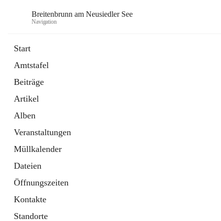
Breitenbrunn am Neusiedler See
Navigation
Start
Amtstafel
Formulare
Beiträge
18 Schnellzugriffe
Artikel
Gemeindeservice
7 Schnellzugriffe
Alben
Veranstaltungen
Müllkalender
Dateien
Öffnungszeiten
Kontakte
Standorte