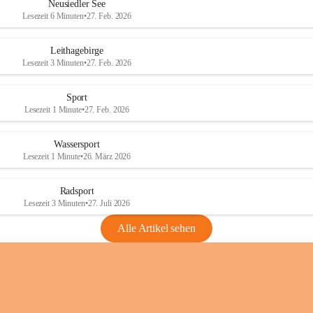
e
e
Neusiedler See
r
r
Lesezeit 6 Minuten
•
27. Feb. 2026
S
S
e
e
Leithagebirge
e
e
Lesezeit 3 Minuten
•
27. Feb. 2026
Sport
Lesezeit 1 Minute
•
27. Feb. 2026
Wassersport
Lesezeit 1 Minute
•
26. März 2026
Radsport
Lesezeit 3 Minuten
•
27. Juli 2026
Alle Artikel sehen