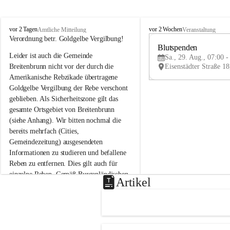
B
B
vor 2 Tagen
vor 2 Wochen
Amtliche Mitteilung
Veranstaltung
r
r
Verordnung betr. Goldgelbe Vergilbung!
e
e
Blutspenden
Leider ist auch die Gemeinde 
i
i
Sa., 29. Aug., 07:00 -
t
t
Breitenbrunn nicht vor der durch die 
e
e
Amerikanische Rebzikade übertragene 
n
n
Goldgelbe Vergilbung der Rebe verschont 
b
b
geblieben. Als Sicherheitszone gilt das 
r
r
gesamte Ortsgebiet von Breitenbrunn 
u
u
(siehe Anhang). Wir bitten nochmal die 
n
n
n
n
bereits mehrfach (Cities, 
a
a
Gemeindezeitung) ausgesendeten 
m
m
Informationen zu studieren und befallene 
N
N
Reben zu entfernen. Dies gilt auch für 
e
e
einzelne Reben. Gemäß Burgenländischen 
u
u
Artikel
Weinbaugesetz sind nicht gepflegte oder 
s
s
i
i
unzulässige Weingärten zu roden! Bitte 
e
e
helfen wir zusammen um unsere Winzer 
d
d
vor den prognostizierten Ernteausfällen 
l
l
und den daraus folgenden wirtschaftlichen 