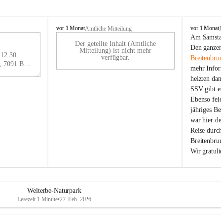
B
B
vor 1 Monat
vor 1 Monat
Amtliche Mitteilung
r
r
Am Samstag
Der geteilte Inhalt (Amtliche
e
e
29
Den ganzen
Mitteilung) ist nicht mehr
i
i
 12:30
AU
verfügbar.
Breitenbru
t
t
Eisenstädter Straße 18, 7091 Breitenbrunn am Neusiedler See, AUT
G
mehr Infor
e
e
heizten da
n
n
SSV gibt es
b
b
r
r
Ebenso feie
u
u
jähriges B
n
n
war hier d
n
n
Reise durc
a
a
Breitenbrun
m
m
Wir gratul
N
N
e
e
u
u
s
s
i
i
Welterbe-Naturpark
e
e
Lesezeit 1 Minute
•
27. Feb. 2026
d
d
l
l