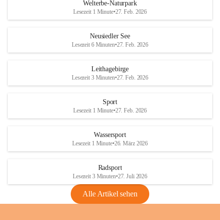
i
i
unzulässige Weingärten zu roden! Bitte 
Welterbe-Naturpark
e
e
helfen wir zusammen um unsere Winzer 
Lesezeit 1 Minute
•
27. Feb. 2026
d
d
vor den prognostizierten Ernteausfällen 
l
l
und den daraus folgenden wirtschaftlichen 
e
e
Neusiedler See
Schäden zu bewahren.
r
r
Lesezeit 6 Minuten
•
27. Feb. 2026
S
S
Verordnungen
e
e
Leithagebirge
04.08.2026
e
e
Lesezeit 3 Minuten
•
27. Feb. 2026
Maßnahmen zur Bekämpfung
der Goldgelben Vergilbung der
Sport
Rebe und der Amerikanischen
Lesezeit 1 Minute
•
27. Feb. 2026
Rebzikade
Anhang VBl. EU Nr. 18
Wassersport
_2026
Lesezeit 1 Minute
•
26. März 2026
1 Seite
•
1,4 MB
Radsport
VBl. EU Nr. 18_2026
Lesezeit 3 Minuten
•
27. Juli 2026
2 Seiten
•
2,1 MB
Alle Artikel sehen