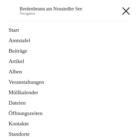
Breitenbrunn am Neusiedler See
Navigation
Breitenbrunn am Neusiedler See
Start
Amtstafel
Formulare
Beiträge
18 Schnellzugriffe
Artikel
Gemeindeservice
7 Schnellzugriffe
Alben
Veranstaltungen
+7
Müllkalender
Dateien
Öffnungszeiten
Kontakte
Hauptadresse
Standorte