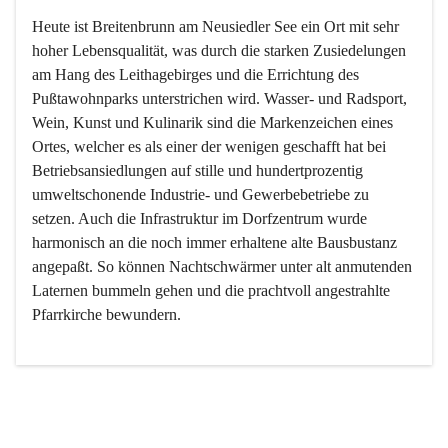
Heute ist Breitenbrunn am Neusiedler See ein Ort mit sehr 
hoher Lebensqualität, was durch die starken Zusiedelungen 
am Hang des Leithagebirges und die Errichtung des 
Pußtawohnparks unterstrichen wird. Wasser- und Radsport, 
Wein, Kunst und Kulinarik sind die Markenzeichen eines 
Ortes, welcher es als einer der wenigen geschafft hat bei 
Betriebsansiedlungen auf stille und hundertprozentig 
umweltschonende Industrie- und Gewerbebetriebe zu 
setzen. Auch die Infrastruktur im Dorfzentrum wurde 
harmonisch an die noch immer erhaltene alte Bausbustanz 
angepaßt. So können Nachtschwärmer unter alt anmutenden 
Laternen bummeln gehen und die prachtvoll angestrahlte 
Pfarrkirche bewundern.

Der Weinbau dominert heute nicht mehr, ist aber integrativer 
Bestandteil der Kultur des Ortes, da man hier schon lange 
von Massenweinbau auf Qualitätsweinbau umgestellt hat. 
So ist es auch nicht verwunderlich, dass eines der historisch 