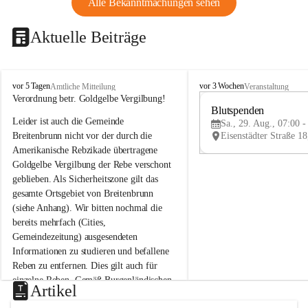
Alle Bekanntmachungen sehen
Aktuelle Beiträge
B
B
vor 5 Tagen
vor 3 Wochen
Amtliche Mitteilung
Veranstaltung
r
r
Verordnung betr. Goldgelbe Vergilbung!
e
e
Blutspenden
Leider ist auch die Gemeinde 
i
i
Sa., 29. Aug., 07:00 -
t
t
Breitenbrunn nicht vor der durch die 
e
e
Amerikanische Rebzikade übertragene 
n
n
Goldgelbe Vergilbung der Rebe verschont 
b
b
geblieben. Als Sicherheitszone gilt das 
r
r
gesamte Ortsgebiet von Breitenbrunn 
u
u
(siehe Anhang). Wir bitten nochmal die 
n
n
n
n
bereits mehrfach (Cities, 
a
a
Gemeindezeitung) ausgesendeten 
m
m
Informationen zu studieren und befallene 
N
N
Reben zu entfernen. Dies gilt auch für 
e
e
einzelne Reben. Gemäß Burgenländischen 
u
u
Artikel
Weinbaugesetz sind nicht gepflegte oder 
s
s