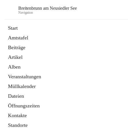
Breitenbrunn am Neusiedler See
Navigation
Start
Amtstafel
Formulare
Beiträge
18 Schnellzugriffe
Artikel
Gemeindeservice
7 Schnellzugriffe
Alben
Veranstaltungen
Müllkalender
Dateien
Öffnungszeiten
Kontakte
Standorte