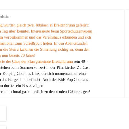
Jubiläum
 wurden gleich zwei Jubiläen in Breitenbrunn gefeiert: 
 Tag über konnten Interessierte beim 
Sportschützenverein 
nn
 vorbeikommen und das Vereinshaus erkunden und sich 
mationen zum Schießsport holen. In den Abendstunden 
nn die Steirerkanonen die Stimmung richtig an, denn den 
 nun bereits 70 Jahre!
rte der 
Chor der Pfarrgemeinde Breitenbrunn
 sein 40-
estehen beim Sommerkonzert in der Pfarrkirche. Zu Gast 
er Kolping Chor aus Linz, der sich momentan auf einer 
h das Burgenland befindet. Auch der Kids Pop Chor aus 
n durfte sein Bestes zeigen.
ieren nochmal ganz herzlich zu den runden Geburtstagen!