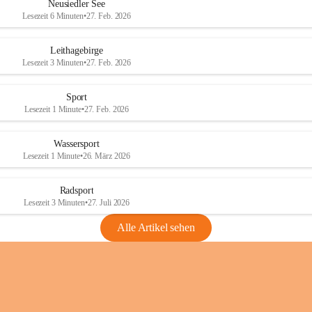
e
e
Neusiedler See
r
r
Lesezeit 6 Minuten
•
27. Feb. 2026
S
S
e
e
Leithagebirge
e
e
Lesezeit 3 Minuten
•
27. Feb. 2026
Sport
Lesezeit 1 Minute
•
27. Feb. 2026
Wassersport
Lesezeit 1 Minute
•
26. März 2026
Radsport
Lesezeit 3 Minuten
•
27. Juli 2026
Alle Artikel sehen