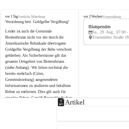
B
B
vor 1 Tag
vor 2 Wochen
Amtliche Mitteilung
Veranstaltung
r
r
Verordnung betr. Goldgelbe Vergilbung!
e
e
Blutspenden
Leider ist auch die Gemeinde 
i
i
Sa., 29. Aug., 07:00 -
t
t
Breitenbrunn nicht vor der durch die 
e
e
Amerikanische Rebzikade übertragene 
n
n
Goldgelbe Vergilbung der Rebe verschont 
b
b
geblieben. Als Sicherheitszone gilt das 
r
r
gesamte Ortsgebiet von Breitenbrunn 
u
u
(siehe Anhang). Wir bitten nochmal die 
n
n
n
n
bereits mehrfach (Cities, 
a
a
Gemeindezeitung) ausgesendeten 
m
m
Informationen zu studieren und befallene 
N
N
Reben zu entfernen. Dies gilt auch für 
e
e
einzelne Reben. Gemäß Burgenländischen 
u
u
Artikel
Weinbaugesetz sind nicht gepflegte oder 
s
s
i
i
unzulässige Weingärten zu roden! Bitte 
e
e
helfen wir zusammen um unsere Winzer 
d
d
vor den prognostizierten Ernteausfällen 
l
l
und den daraus folgenden wirtschaftlichen 