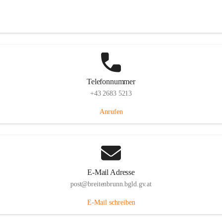
Eisenstädterstraße 18, 7091 Breitenbrunn am Neusiedler See, AUT
Auf Karte ansehen
Telefonnummer
+43 2683 5213
Anrufen
E-Mail Adresse
post@breitenbrunn.bgld.gv.at
E-Mail schreiben