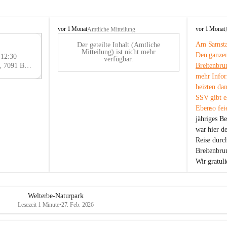
B
B
vor 1 Monat
vor 1 Monat
Amtliche Mitteilung
r
r
Am Samstag
Der geteilte Inhalt (Amtliche
e
e
29
Mitteilung) ist nicht mehr
Den ganzen
i
i
 12:30
AU
verfügbar.
t
t
Eisenstädter Straße 18, 7091 Breitenbrunn am Neusiedler See, AUT
Breitenbru
G
e
e
mehr Infor
n
n
heizten da
b
b
SSV gibt es
r
r
Ebenso feie
u
u
jähriges B
n
n
n
n
war hier d
a
a
Reise durc
m
m
Breitenbrun
N
N
Wir gratul
e
e
u
u
s
s
i
i
Welterbe-Naturpark
e
e
Lesezeit 1 Minute
•
27. Feb. 2026
d
d
l
l