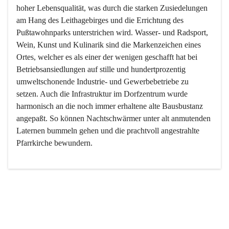
hoher Lebensqualität, was durch die starken Zusiedelungen 
am Hang des Leithagebirges und die Errichtung des 
Pußtawohnparks unterstrichen wird. Wasser- und Radsport, 
Wein, Kunst und Kulinarik sind die Markenzeichen eines 
Ortes, welcher es als einer der wenigen geschafft hat bei 
Betriebsansiedlungen auf stille und hundertprozentig 
umweltschonende Industrie- und Gewerbebetriebe zu 
setzen. Auch die Infrastruktur im Dorfzentrum wurde 
harmonisch an die noch immer erhaltene alte Bausbustanz 
angepaßt. So können Nachtschwärmer unter alt anmutenden 
Laternen bummeln gehen und die prachtvoll angestrahlte 
Pfarrkirche bewundern.

Der Weinbau dominert heute nicht mehr, ist aber integrativer 
Bestandteil der Kultur des Ortes, da man hier schon lange 
von Massenweinbau auf Qualitätsweinbau umgestellt hat. 
So ist es auch nicht verwunderlich, dass eines der historisch 
wertvollsten Gebäude die Ortsvinothek beherbergt und dass 
der Kellering ein beliebtes Ziel darstellt.
