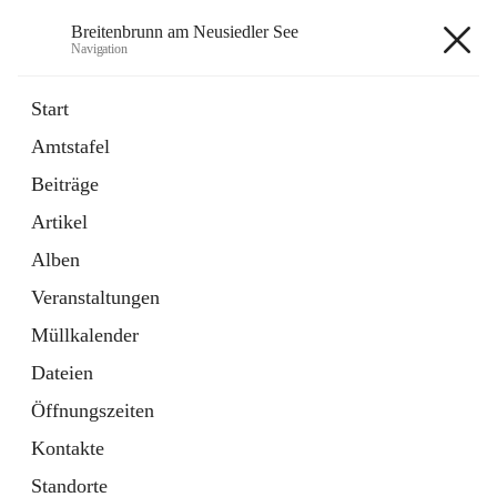
Breitenbrunn am Neusiedler See
Navigation
Breitenbrunn am Neusiedler See
Start
Amtstafel
Formulare
Beiträge
18 Schnellzugriffe
Artikel
Gemeindeservice
7 Schnellzugriffe
Alben
Veranstaltungen
+7
Müllkalender
Dateien
Öffnungszeiten
Kontakte
Hauptadresse
Standorte