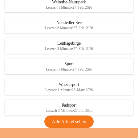
i
i
unzulässige Weingärten zu roden! Bitte 
Welterbe-Naturpark
e
e
helfen wir zusammen um unsere Winzer 
Lesezeit 1 Minute
•
27. Feb. 2026
d
d
vor den prognostizierten Ernteausfällen 
l
l
und den daraus folgenden wirtschaftlichen 
e
e
Neusiedler See
Schäden zu bewahren.
r
r
Lesezeit 6 Minuten
•
27. Feb. 2026
S
S
Verordnungen
e
e
Leithagebirge
04.08.2026
e
e
Lesezeit 3 Minuten
•
27. Feb. 2026
Maßnahmen zur Bekämpfung
der Goldgelben Vergilbung der
Sport
Rebe und der Amerikanischen
Lesezeit 1 Minute
•
27. Feb. 2026
Rebzikade
Anhang VBl. EU Nr. 18
Wassersport
_2026
Lesezeit 1 Minute
•
26. März 2026
1 Seite
•
1,4 MB
Radsport
VBl. EU Nr. 18_2026
Lesezeit 3 Minuten
•
27. Juli 2026
2 Seiten
•
2,1 MB
Alle Artikel sehen