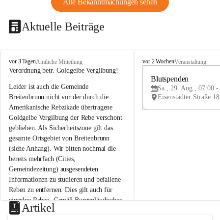
Alle Bekanntmachungen sehen
Aktuelle Beiträge
B
B
vor 3 Tagen
vor 2 Wochen
Amtliche Mitteilung
Veranstaltung
r
r
Verordnung betr. Goldgelbe Vergilbung!
e
e
Blutspenden
Leider ist auch die Gemeinde 
i
i
Sa., 29. Aug., 07:00 -
t
t
Breitenbrunn nicht vor der durch die 
e
e
Amerikanische Rebzikade übertragene 
n
n
Goldgelbe Vergilbung der Rebe verschont 
b
b
geblieben. Als Sicherheitszone gilt das 
r
r
gesamte Ortsgebiet von Breitenbrunn 
u
u
(siehe Anhang). Wir bitten nochmal die 
n
n
n
n
bereits mehrfach (Cities, 
a
a
Gemeindezeitung) ausgesendeten 
m
m
Informationen zu studieren und befallene 
N
N
Reben zu entfernen. Dies gilt auch für 
e
e
einzelne Reben. Gemäß Burgenländischen 
u
u
Artikel
Weinbaugesetz sind nicht gepflegte oder 
s
s