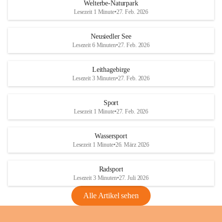
i
i
unzulässige Weingärten zu roden! Bitte 
Welterbe-Naturpark
e
e
helfen wir zusammen um unsere Winzer 
Lesezeit 1 Minute
•
27. Feb. 2026
d
d
vor den prognostizierten Ernteausfällen 
l
l
und den daraus folgenden wirtschaftlichen 
e
e
Neusiedler See
Schäden zu bewahren.
r
r
Lesezeit 6 Minuten
•
27. Feb. 2026
S
S
Verordnungen
e
e
Leithagebirge
04.08.2026
e
e
Lesezeit 3 Minuten
•
27. Feb. 2026
Maßnahmen zur Bekämpfung
der Goldgelben Vergilbung der
Sport
Rebe und der Amerikanischen
Lesezeit 1 Minute
•
27. Feb. 2026
Rebzikade
Anhang VBl. EU Nr. 18
Wassersport
_2026
Lesezeit 1 Minute
•
26. März 2026
1 Seite
•
1,4 MB
Radsport
VBl. EU Nr. 18_2026
Lesezeit 3 Minuten
•
27. Juli 2026
2 Seiten
•
2,1 MB
Alle Artikel sehen