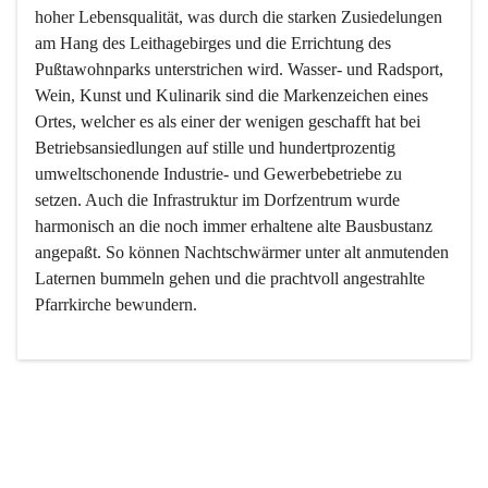
hoher Lebensqualität, was durch die starken Zusiedelungen 
am Hang des Leithagebirges und die Errichtung des 
Pußtawohnparks unterstrichen wird. Wasser- und Radsport, 
Wein, Kunst und Kulinarik sind die Markenzeichen eines 
Ortes, welcher es als einer der wenigen geschafft hat bei 
Betriebsansiedlungen auf stille und hundertprozentig 
umweltschonende Industrie- und Gewerbebetriebe zu 
setzen. Auch die Infrastruktur im Dorfzentrum wurde 
harmonisch an die noch immer erhaltene alte Bausbustanz 
angepaßt. So können Nachtschwärmer unter alt anmutenden 
Laternen bummeln gehen und die prachtvoll angestrahlte 
Pfarrkirche bewundern.

Der Weinbau dominert heute nicht mehr, ist aber integrativer 
Bestandteil der Kultur des Ortes, da man hier schon lange 
von Massenweinbau auf Qualitätsweinbau umgestellt hat. 
So ist es auch nicht verwunderlich, dass eines der historisch 
wertvollsten Gebäude die Ortsvinothek beherbergt und dass 
der Kellering ein beliebtes Ziel darstellt.
