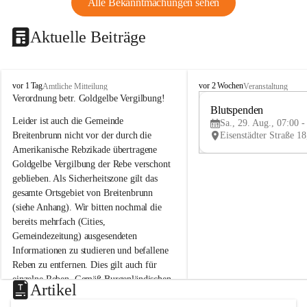
Alle Bekanntmachungen sehen
Aktuelle Beiträge
B
B
vor 1 Tag
vor 2 Wochen
Amtliche Mitteilung
Veranstaltung
r
r
Verordnung betr. Goldgelbe Vergilbung!
e
e
Blutspenden
Leider ist auch die Gemeinde 
i
i
Sa., 29. Aug., 07:00 -
t
t
Breitenbrunn nicht vor der durch die 
e
e
Amerikanische Rebzikade übertragene 
n
n
Goldgelbe Vergilbung der Rebe verschont 
b
b
geblieben. Als Sicherheitszone gilt das 
r
r
gesamte Ortsgebiet von Breitenbrunn 
u
u
(siehe Anhang). Wir bitten nochmal die 
n
n
n
n
bereits mehrfach (Cities, 
a
a
Gemeindezeitung) ausgesendeten 
m
m
Informationen zu studieren und befallene 
N
N
Reben zu entfernen. Dies gilt auch für 
e
e
einzelne Reben. Gemäß Burgenländischen 
u
u
Artikel
Weinbaugesetz sind nicht gepflegte oder 
s
s