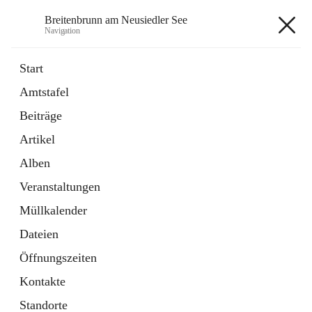
Breitenbrunn am Neusiedler See
Navigation
Breitenbrunn am Neusiedler See
Start
Amtstafel
Formulare
Beiträge
18 Schnellzugriffe
Artikel
Gemeindeservice
7 Schnellzugriffe
Alben
Veranstaltungen
+7
Müllkalender
Dateien
Öffnungszeiten
Kontakte
Hauptadresse
Standorte