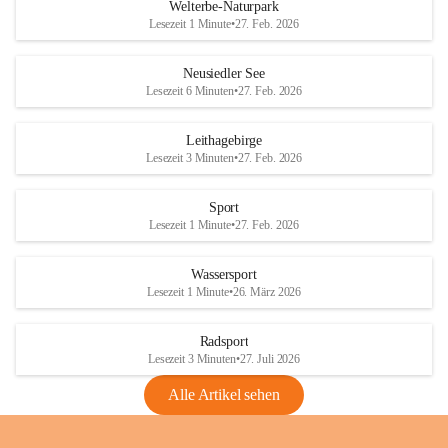
i
i
unzulässige Weingärten zu roden! Bitte 
Welterbe-Naturpark
e
e
helfen wir zusammen um unsere Winzer 
Lesezeit 1 Minute
•
27. Feb. 2026
d
d
vor den prognostizierten Ernteausfällen 
l
l
und den daraus folgenden wirtschaftlichen 
e
e
Neusiedler See
Schäden zu bewahren.
r
r
Lesezeit 6 Minuten
•
27. Feb. 2026
S
S
Verordnungen
e
e
Leithagebirge
04.08.2026
e
e
Lesezeit 3 Minuten
•
27. Feb. 2026
Maßnahmen zur Bekämpfung
der Goldgelben Vergilbung der
Sport
Rebe und der Amerikanischen
Lesezeit 1 Minute
•
27. Feb. 2026
Rebzikade
Anhang VBl. EU Nr. 18
Wassersport
_2026
Lesezeit 1 Minute
•
26. März 2026
1 Seite
•
1,4 MB
Radsport
VBl. EU Nr. 18_2026
Lesezeit 3 Minuten
•
27. Juli 2026
2 Seiten
•
2,1 MB
Alle Artikel sehen