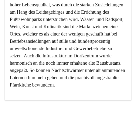
hoher Lebensqualität, was durch die starken Zusiedelungen 
am Hang des Leithagebirges und die Errichtung des 
Pußtawohnparks unterstrichen wird. Wasser- und Radsport, 
Wein, Kunst und Kulinarik sind die Markenzeichen eines 
Ortes, welcher es als einer der wenigen geschafft hat bei 
Betriebsansiedlungen auf stille und hundertprozentig 
umweltschonende Industrie- und Gewerbebetriebe zu 
setzen. Auch die Infrastruktur im Dorfzentrum wurde 
harmonisch an die noch immer erhaltene alte Bausbustanz 
angepaßt. So können Nachtschwärmer unter alt anmutenden 
Laternen bummeln gehen und die prachtvoll angestrahlte 
Pfarrkirche bewundern.

Der Weinbau dominert heute nicht mehr, ist aber integrativer 
Bestandteil der Kultur des Ortes, da man hier schon lange 
von Massenweinbau auf Qualitätsweinbau umgestellt hat. 
So ist es auch nicht verwunderlich, dass eines der historisch 
wertvollsten Gebäude die Ortsvinothek beherbergt und dass 
der Kellering ein beliebtes Ziel darstellt.
