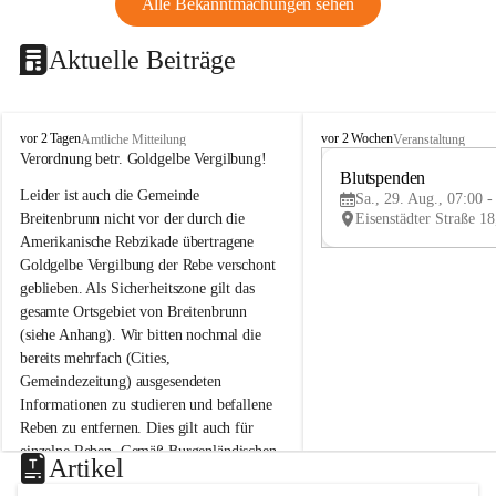
Alle Bekanntmachungen sehen
Aktuelle Beiträge
B
B
vor 2 Tagen
vor 2 Wochen
Amtliche Mitteilung
Veranstaltung
r
r
Verordnung betr. Goldgelbe Vergilbung!
e
e
Blutspenden
Leider ist auch die Gemeinde 
i
i
Sa., 29. Aug., 07:00 -
t
t
Breitenbrunn nicht vor der durch die 
e
e
Amerikanische Rebzikade übertragene 
n
n
Goldgelbe Vergilbung der Rebe verschont 
b
b
geblieben. Als Sicherheitszone gilt das 
r
r
gesamte Ortsgebiet von Breitenbrunn 
u
u
(siehe Anhang). Wir bitten nochmal die 
n
n
n
n
bereits mehrfach (Cities, 
a
a
Gemeindezeitung) ausgesendeten 
m
m
Informationen zu studieren und befallene 
N
N
Reben zu entfernen. Dies gilt auch für 
e
e
einzelne Reben. Gemäß Burgenländischen 
u
u
Artikel
Weinbaugesetz sind nicht gepflegte oder 
s
s