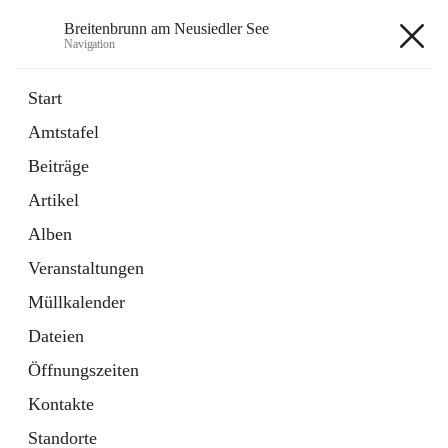
Breitenbrunn am Neusiedler See
Navigation
Breitenbrunn am Neusiedler See
Start
Amtstafel
Formulare
Beiträge
18 Schnellzugriffe
Artikel
Gemeindeservice
7 Schnellzugriffe
Alben
Veranstaltungen
+7
Müllkalender
Dateien
Öffnungszeiten
Kontakte
Hauptadresse
Standorte