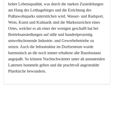
hoher Lebensqualität, was durch die starken Zusiedelungen 
am Hang des Leithagebirges und die Errichtung des 
Pußtawohnparks unterstrichen wird. Wasser- und Radsport, 
Wein, Kunst und Kulinarik sind die Markenzeichen eines 
Ortes, welcher es als einer der wenigen geschafft hat bei 
Betriebsansiedlungen auf stille und hundertprozentig 
umweltschonende Industrie- und Gewerbebetriebe zu 
setzen. Auch die Infrastruktur im Dorfzentrum wurde 
harmonisch an die noch immer erhaltene alte Bausbustanz 
angepaßt. So können Nachtschwärmer unter alt anmutenden 
Laternen bummeln gehen und die prachtvoll angestrahlte 
Pfarrkirche bewundern.

Der Weinbau dominert heute nicht mehr, ist aber integrativer 
Bestandteil der Kultur des Ortes, da man hier schon lange 
von Massenweinbau auf Qualitätsweinbau umgestellt hat. 
So ist es auch nicht verwunderlich, dass eines der historisch 
wertvollsten Gebäude die Ortsvinothek beherbergt und dass 
der Kellering ein beliebtes Ziel darstellt.
