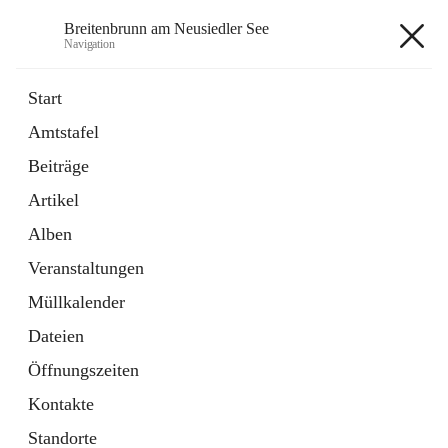
Breitenbrunn am Neusiedler See
Navigation
Breitenbrunn am Neusiedler See
Start
Amtstafel
Formulare
Beiträge
18 Schnellzugriffe
Artikel
Gemeindeservice
7 Schnellzugriffe
Alben
Veranstaltungen
+7
Müllkalender
Dateien
Öffnungszeiten
Kontakte
Hauptadresse
Standorte