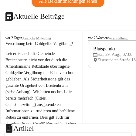
Alle Bekanntmachungen sehen
Aktuelle Beiträge
B
B
vor 2 Tagen
vor 2 Wochen
Amtliche Mitteilung
Veranstaltung
r
r
Verordnung betr. Goldgelbe Vergilbung!
e
e
Blutspenden
Leider ist auch die Gemeinde 
i
i
Sa., 29. Aug., 07:00 -
t
t
Breitenbrunn nicht vor der durch die 
e
e
Amerikanische Rebzikade übertragene 
n
n
Goldgelbe Vergilbung der Rebe verschont 
b
b
geblieben. Als Sicherheitszone gilt das 
r
r
gesamte Ortsgebiet von Breitenbrunn 
u
u
(siehe Anhang). Wir bitten nochmal die 
n
n
n
n
bereits mehrfach (Cities, 
a
a
Gemeindezeitung) ausgesendeten 
m
m
Informationen zu studieren und befallene 
N
N
Reben zu entfernen. Dies gilt auch für 
e
e
einzelne Reben. Gemäß Burgenländischen 
u
u
Artikel
Weinbaugesetz sind nicht gepflegte oder 
s
s