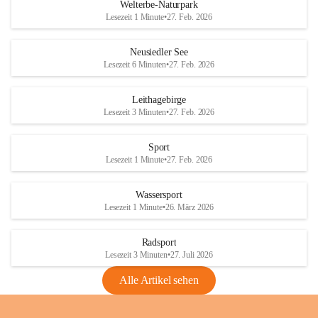
i
i
unzulässige Weingärten zu roden! Bitte 
Welterbe-Naturpark
e
e
helfen wir zusammen um unsere Winzer 
Lesezeit 1 Minute
•
27. Feb. 2026
d
d
vor den prognostizierten Ernteausfällen 
l
l
und den daraus folgenden wirtschaftlichen 
e
e
Neusiedler See
Schäden zu bewahren.
r
r
Lesezeit 6 Minuten
•
27. Feb. 2026
S
S
Verordnungen
e
e
Leithagebirge
04.08.2026
e
e
Lesezeit 3 Minuten
•
27. Feb. 2026
Maßnahmen zur Bekämpfung
der Goldgelben Vergilbung der
Sport
Rebe und der Amerikanischen
Lesezeit 1 Minute
•
27. Feb. 2026
Rebzikade
Anhang VBl. EU Nr. 18
Wassersport
_2026
Lesezeit 1 Minute
•
26. März 2026
1 Seite
•
1,4 MB
Radsport
VBl. EU Nr. 18_2026
Lesezeit 3 Minuten
•
27. Juli 2026
2 Seiten
•
2,1 MB
Alle Artikel sehen