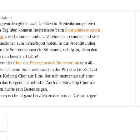
Jubiläum
 wurden gleich zwei Jubiläen in Breitenbrunn gefeiert: 
 Tag über konnten Interessierte beim 
Sportschützenverein 
nn
 vorbeikommen und das Vereinshaus erkunden und sich 
mationen zum Schießsport holen. In den Abendstunden 
nn die Steirerkanonen die Stimmung richtig an, denn den 
 nun bereits 70 Jahre!
rte der 
Chor der Pfarrgemeinde Breitenbrunn
 sein 40-
estehen beim Sommerkonzert in der Pfarrkirche. Zu Gast 
er Kolping Chor aus Linz, der sich momentan auf einer 
h das Burgenland befindet. Auch der Kids Pop Chor aus 
n durfte sein Bestes zeigen.
ieren nochmal ganz herzlich zu den runden Geburtstagen!