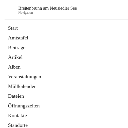
Breitenbrunn am Neusiedler See
Navigation
Start
Amtstafel
Formulare
Beiträge
18 Schnellzugriffe
Artikel
Gemeindeservice
7 Schnellzugriffe
Alben
Veranstaltungen
Müllkalender
Dateien
Öffnungszeiten
Kontakte
Standorte