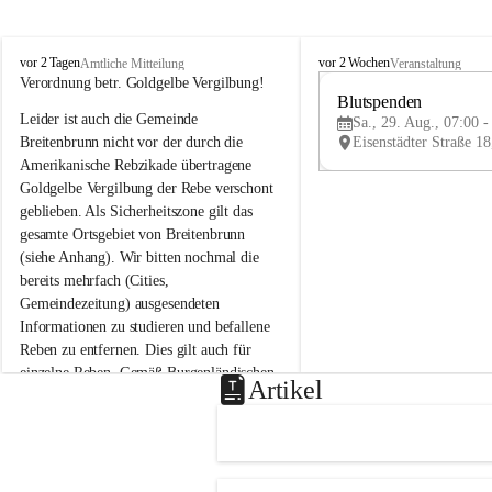
B
B
vor 2 Tagen
vor 2 Wochen
Amtliche Mitteilung
Veranstaltung
r
r
Verordnung betr. Goldgelbe Vergilbung!
e
e
Blutspenden
Leider ist auch die Gemeinde 
i
i
Sa., 29. Aug., 07:00 -
t
t
Breitenbrunn nicht vor der durch die 
e
e
Amerikanische Rebzikade übertragene 
n
n
Goldgelbe Vergilbung der Rebe verschont 
b
b
geblieben. Als Sicherheitszone gilt das 
r
r
gesamte Ortsgebiet von Breitenbrunn 
u
u
(siehe Anhang). Wir bitten nochmal die 
n
n
n
n
bereits mehrfach (Cities, 
a
a
Gemeindezeitung) ausgesendeten 
m
m
Informationen zu studieren und befallene 
N
N
Reben zu entfernen. Dies gilt auch für 
e
e
einzelne Reben. Gemäß Burgenländischen 
u
u
Artikel
Weinbaugesetz sind nicht gepflegte oder 
s
s
i
i
unzulässige Weingärten zu roden! Bitte 
e
e
helfen wir zusammen um unsere Winzer 
d
d
vor den prognostizierten Ernteausfällen 
l
l
und den daraus folgenden wirtschaftlichen 