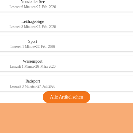
e
e
Neusiedler See
r
r
Lesezeit 6 Minuten
•
27. Feb. 2026
S
S
e
e
Leithagebirge
e
e
Lesezeit 3 Minuten
•
27. Feb. 2026
Sport
Lesezeit 1 Minute
•
27. Feb. 2026
Wassersport
Lesezeit 1 Minute
•
26. März 2026
Radsport
Lesezeit 3 Minuten
•
27. Juli 2026
Alle Artikel sehen