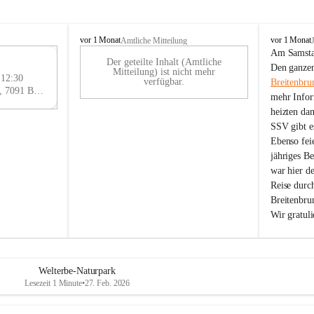
B
B
vor 1 Monat
vor 1 Monat
Amtliche Mitteilung
r
r
Am Samstag
Der geteilte Inhalt (Amtliche
e
e
29
Den ganzen
Mitteilung) ist nicht mehr
i
i
 12:30
AU
verfügbar.
Breitenbru
t
t
Eisenstädter Straße 18, 7091 Breitenbrunn am Neusiedler See, AUT
G
mehr Infor
e
e
heizten da
n
n
SSV gibt es
b
b
r
r
Ebenso feie
u
u
jähriges B
n
n
war hier d
n
n
Reise durc
a
a
Breitenbrun
m
m
Wir gratul
N
N
e
e
u
u
s
s
i
i
Welterbe-Naturpark
e
e
Lesezeit 1 Minute
•
27. Feb. 2026
d
d
l
l