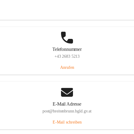
Eisenstädterstraße 18, 7091 Breitenbrunn am Neusiedler See, AUT
Auf Karte ansehen
Telefonnummer
+43 2683 5213
Anrufen
E-Mail Adresse
post@breitenbrunn.bgld.gv.at
E-Mail schreiben