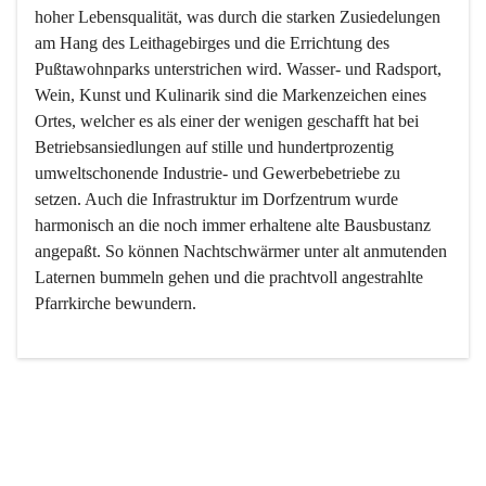
hoher Lebensqualität, was durch die starken Zusiedelungen 
am Hang des Leithagebirges und die Errichtung des 
Pußtawohnparks unterstrichen wird. Wasser- und Radsport, 
Wein, Kunst und Kulinarik sind die Markenzeichen eines 
Ortes, welcher es als einer der wenigen geschafft hat bei 
Betriebsansiedlungen auf stille und hundertprozentig 
umweltschonende Industrie- und Gewerbebetriebe zu 
setzen. Auch die Infrastruktur im Dorfzentrum wurde 
harmonisch an die noch immer erhaltene alte Bausbustanz 
angepaßt. So können Nachtschwärmer unter alt anmutenden 
Laternen bummeln gehen und die prachtvoll angestrahlte 
Pfarrkirche bewundern.

Der Weinbau dominert heute nicht mehr, ist aber integrativer 
Bestandteil der Kultur des Ortes, da man hier schon lange 
von Massenweinbau auf Qualitätsweinbau umgestellt hat. 
So ist es auch nicht verwunderlich, dass eines der historisch 
wertvollsten Gebäude die Ortsvinothek beherbergt und dass 
der Kellering ein beliebtes Ziel darstellt.
