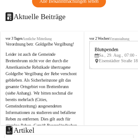
Alle Bekanntmachungen sehen
Aktuelle Beiträge
B
B
vor 3 Tagen
vor 2 Wochen
Amtliche Mitteilung
Veranstaltung
r
r
Verordnung betr. Goldgelbe Vergilbung!
e
e
Blutspenden
Leider ist auch die Gemeinde 
i
i
Sa., 29. Aug., 07:00 -
t
t
Breitenbrunn nicht vor der durch die 
e
e
Amerikanische Rebzikade übertragene 
n
n
Goldgelbe Vergilbung der Rebe verschont 
b
b
geblieben. Als Sicherheitszone gilt das 
r
r
gesamte Ortsgebiet von Breitenbrunn 
u
u
(siehe Anhang). Wir bitten nochmal die 
n
n
n
n
bereits mehrfach (Cities, 
a
a
Gemeindezeitung) ausgesendeten 
m
m
Informationen zu studieren und befallene 
N
N
Reben zu entfernen. Dies gilt auch für 
e
e
einzelne Reben. Gemäß Burgenländischen 
u
u
Artikel
Weinbaugesetz sind nicht gepflegte oder 
s
s