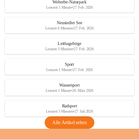
i
i
unzulässige Weingärten zu roden! Bitte 
Welterbe-Naturpark
e
e
helfen wir zusammen um unsere Winzer 
Lesezeit 1 Minute
•
27. Feb. 2026
d
d
vor den prognostizierten Ernteausfällen 
l
l
und den daraus folgenden wirtschaftlichen 
e
e
Neusiedler See
Schäden zu bewahren.
r
r
Lesezeit 6 Minuten
•
27. Feb. 2026
S
S
Verordnungen
e
e
Leithagebirge
04.08.2026
e
e
Lesezeit 3 Minuten
•
27. Feb. 2026
Maßnahmen zur Bekämpfung
der Goldgelben Vergilbung der
Sport
Rebe und der Amerikanischen
Lesezeit 1 Minute
•
27. Feb. 2026
Rebzikade
Anhang VBl. EU Nr. 18
Wassersport
_2026
Lesezeit 1 Minute
•
26. März 2026
1 Seite
•
1,4 MB
Radsport
VBl. EU Nr. 18_2026
Lesezeit 3 Minuten
•
27. Juli 2026
2 Seiten
•
2,1 MB
Alle Artikel sehen