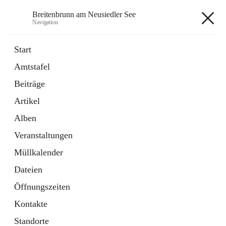
Breitenbrunn am Neusiedler See
Navigation
Breitenbrunn am Neusiedler See
Start
Amtstafel
Formulare
Beiträge
18 Schnellzugriffe
Artikel
Gemeindeservice
7 Schnellzugriffe
Alben
Veranstaltungen
+7
Müllkalender
Dateien
Öffnungszeiten
Kontakte
Hauptadresse
Standorte