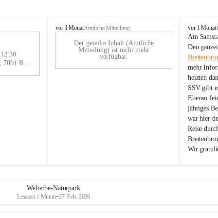
B
B
vor 1 Monat
vor 1 Monat
Amtliche Mitteilung
r
r
Am Samstag
Der geteilte Inhalt (Amtliche
e
e
29
Den ganzen
Mitteilung) ist nicht mehr
i
i
 12:30
AU
verfügbar.
Breitenbru
t
t
Eisenstädter Straße 18, 7091 Breitenbrunn am Neusiedler See, AUT
G
mehr Infor
e
e
heizten da
n
n
SSV gibt es
b
b
r
r
Ebenso feie
u
u
jähriges B
n
n
war hier d
n
n
Reise durc
a
a
Breitenbrun
m
m
Wir gratul
N
N
e
e
u
u
s
s
i
i
Welterbe-Naturpark
e
e
Lesezeit 1 Minute
•
27. Feb. 2026
d
d
l
l