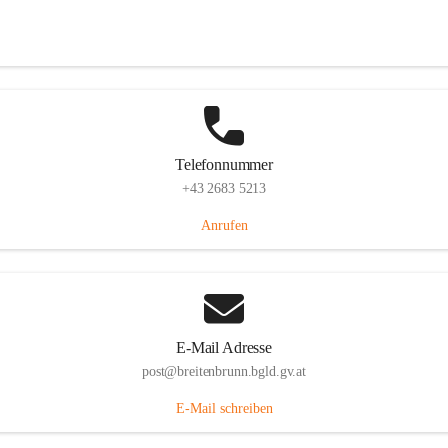
Eisenstädterstraße 18, 7091 Breitenbrunn am Neusiedler See, AUT
Auf Karte ansehen
Telefonnummer
+43 2683 5213
Anrufen
E-Mail Adresse
post@breitenbrunn.bgld.gv.at
E-Mail schreiben