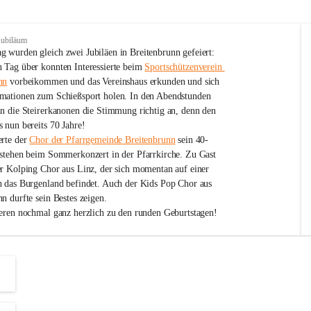
Jubiläum
 wurden gleich zwei Jubiläen in Breitenbrunn gefeiert: 
 Tag über konnten Interessierte beim 
Sportschützenverein 
nn
 vorbeikommen und das Vereinshaus erkunden und sich 
mationen zum Schießsport holen. In den Abendstunden 
nn die Steirerkanonen die Stimmung richtig an, denn den 
 nun bereits 70 Jahre!
rte der 
Chor der Pfarrgemeinde Breitenbrunn
 sein 40-
estehen beim Sommerkonzert in der Pfarrkirche. Zu Gast 
er Kolping Chor aus Linz, der sich momentan auf einer 
h das Burgenland befindet. Auch der Kids Pop Chor aus 
n durfte sein Bestes zeigen.
ieren nochmal ganz herzlich zu den runden Geburtstagen!