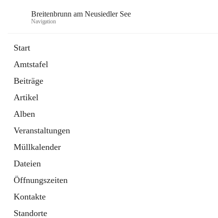
Breitenbrunn am Neusiedler See
Navigation
Start
Amtstafel
Formulare
Beiträge
18 Schnellzugriffe
Artikel
Gemeindeservice
7 Schnellzugriffe
Alben
Veranstaltungen
Müllkalender
Dateien
Öffnungszeiten
Kontakte
Standorte