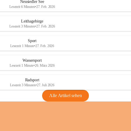
e
e
Neusiedler See
r
r
Lesezeit 6 Minuten
•
27. Feb. 2026
S
S
e
e
Leithagebirge
e
e
Lesezeit 3 Minuten
•
27. Feb. 2026
Sport
Lesezeit 1 Minute
•
27. Feb. 2026
Wassersport
Lesezeit 1 Minute
•
26. März 2026
Radsport
Lesezeit 3 Minuten
•
27. Juli 2026
Alle Artikel sehen