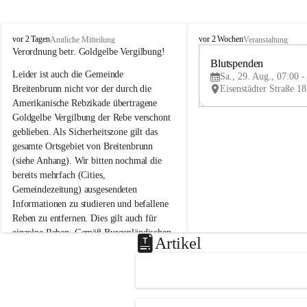
B
B
vor 2 Tagen
vor 2 Wochen
Amtliche Mitteilung
Veranstaltung
r
r
Verordnung betr. Goldgelbe Vergilbung!
e
e
Blutspenden
Leider ist auch die Gemeinde 
i
i
Sa., 29. Aug., 07:00 -
t
t
Breitenbrunn nicht vor der durch die 
e
e
Amerikanische Rebzikade übertragene 
n
n
Goldgelbe Vergilbung der Rebe verschont 
b
b
geblieben. Als Sicherheitszone gilt das 
r
r
gesamte Ortsgebiet von Breitenbrunn 
u
u
(siehe Anhang). Wir bitten nochmal die 
n
n
n
n
bereits mehrfach (Cities, 
a
a
Gemeindezeitung) ausgesendeten 
m
m
Informationen zu studieren und befallene 
N
N
Reben zu entfernen. Dies gilt auch für 
e
e
einzelne Reben. Gemäß Burgenländischen 
u
u
Artikel
Weinbaugesetz sind nicht gepflegte oder 
s
s
i
i
unzulässige Weingärten zu roden! Bitte 
e
e
helfen wir zusammen um unsere Winzer 
d
d
vor den prognostizierten Ernteausfällen 
l
l
und den daraus folgenden wirtschaftlichen 