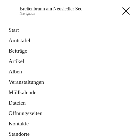
Breitenbrunn am Neusiedler See
Navigation
Breitenbrunn am Neusiedler See
Start
Amtstafel
Formulare
Beiträge
18 Schnellzugriffe
Artikel
Gemeindeservice
7 Schnellzugriffe
Alben
Veranstaltungen
+7
Müllkalender
Dateien
Öffnungszeiten
Kontakte
Hauptadresse
Standorte