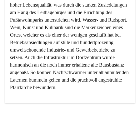
hoher Lebensqualität, was durch die starken Zusiedelungen 
am Hang des Leithagebirges und die Errichtung des 
Pußtawohnparks unterstrichen wird. Wasser- und Radsport, 
Wein, Kunst und Kulinarik sind die Markenzeichen eines 
Ortes, welcher es als einer der wenigen geschafft hat bei 
Betriebsansiedlungen auf stille und hundertprozentig 
umweltschonende Industrie- und Gewerbebetriebe zu 
setzen. Auch die Infrastruktur im Dorfzentrum wurde 
harmonisch an die noch immer erhaltene alte Bausbustanz 
angepaßt. So können Nachtschwärmer unter alt anmutenden 
Laternen bummeln gehen und die prachtvoll angestrahlte 
Pfarrkirche bewundern.

Der Weinbau dominert heute nicht mehr, ist aber integrativer 
Bestandteil der Kultur des Ortes, da man hier schon lange 
von Massenweinbau auf Qualitätsweinbau umgestellt hat. 
So ist es auch nicht verwunderlich, dass eines der historisch 
wertvollsten Gebäude die Ortsvinothek beherbergt und dass 
der Kellering ein beliebtes Ziel darstellt.
