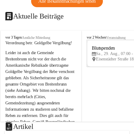
Alle Bekanntmachungen sehen
Aktuelle Beiträge
B
B
vor 3 Tagen
vor 2 Wochen
Amtliche Mitteilung
Veranstaltung
r
r
Verordnung betr. Goldgelbe Vergilbung!
e
e
Blutspenden
Leider ist auch die Gemeinde 
i
i
Sa., 29. Aug., 07:00 -
t
t
Breitenbrunn nicht vor der durch die 
e
e
Amerikanische Rebzikade übertragene 
n
n
Goldgelbe Vergilbung der Rebe verschont 
b
b
geblieben. Als Sicherheitszone gilt das 
r
r
gesamte Ortsgebiet von Breitenbrunn 
u
u
(siehe Anhang). Wir bitten nochmal die 
n
n
n
n
bereits mehrfach (Cities, 
a
a
Gemeindezeitung) ausgesendeten 
m
m
Informationen zu studieren und befallene 
N
N
Reben zu entfernen. Dies gilt auch für 
e
e
einzelne Reben. Gemäß Burgenländischen 
u
u
Artikel
Weinbaugesetz sind nicht gepflegte oder 
s
s