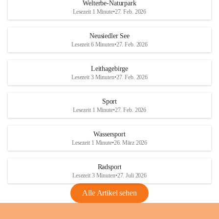
i
i
unzulässige Weingärten zu roden! Bitte 
Welterbe-Naturpark
e
e
helfen wir zusammen um unsere Winzer 
Lesezeit 1 Minute
•
27. Feb. 2026
d
d
vor den prognostizierten Ernteausfällen 
l
l
und den daraus folgenden wirtschaftlichen 
e
e
Neusiedler See
Schäden zu bewahren.
r
r
Lesezeit 6 Minuten
•
27. Feb. 2026
S
S
Verordnungen
e
e
Leithagebirge
04.08.2026
e
e
Lesezeit 3 Minuten
•
27. Feb. 2026
Maßnahmen zur Bekämpfung
der Goldgelben Vergilbung der
Sport
Rebe und der Amerikanischen
Lesezeit 1 Minute
•
27. Feb. 2026
Rebzikade
Anhang VBl. EU Nr. 18
Wassersport
_2026
Lesezeit 1 Minute
•
26. März 2026
1 Seite
•
1,4 MB
Radsport
VBl. EU Nr. 18_2026
Lesezeit 3 Minuten
•
27. Juli 2026
2 Seiten
•
2,1 MB
Alle Artikel sehen