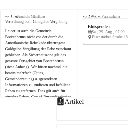
B
B
vor 1 Tag
vor 2 Wochen
Amtliche Mitteilung
Veranstaltung
r
r
Verordnung betr. Goldgelbe Vergilbung!
e
e
Blutspenden
Leider ist auch die Gemeinde 
i
i
Sa., 29. Aug., 07:00 -
t
t
Breitenbrunn nicht vor der durch die 
e
e
Amerikanische Rebzikade übertragene 
n
n
Goldgelbe Vergilbung der Rebe verschont 
b
b
geblieben. Als Sicherheitszone gilt das 
r
r
gesamte Ortsgebiet von Breitenbrunn 
u
u
(siehe Anhang). Wir bitten nochmal die 
n
n
n
n
bereits mehrfach (Cities, 
a
a
Gemeindezeitung) ausgesendeten 
m
m
Informationen zu studieren und befallene 
N
N
Reben zu entfernen. Dies gilt auch für 
e
e
einzelne Reben. Gemäß Burgenländischen 
u
u
Artikel
Weinbaugesetz sind nicht gepflegte oder 
s
s
i
i
unzulässige Weingärten zu roden! Bitte 
e
e
helfen wir zusammen um unsere Winzer 
d
d
vor den prognostizierten Ernteausfällen 
l
l
und den daraus folgenden wirtschaftlichen 