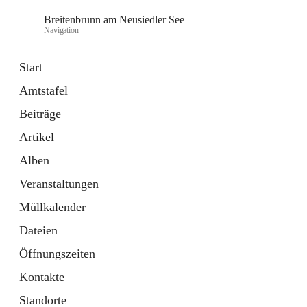
Breitenbrunn am Neusiedler See
Navigation
Start
Amtstafel
Formulare
Beiträge
18 Schnellzugriffe
Artikel
Gemeindeservice
7 Schnellzugriffe
Alben
Veranstaltungen
Müllkalender
Dateien
Öffnungszeiten
Kontakte
Standorte