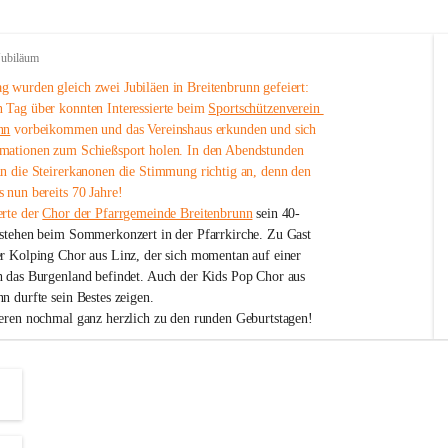
Jubiläum
 wurden gleich zwei Jubiläen in Breitenbrunn gefeiert: 
 Tag über konnten Interessierte beim 
Sportschützenverein 
nn
 vorbeikommen und das Vereinshaus erkunden und sich 
mationen zum Schießsport holen. In den Abendstunden 
nn die Steirerkanonen die Stimmung richtig an, denn den 
 nun bereits 70 Jahre!
rte der 
Chor der Pfarrgemeinde Breitenbrunn
 sein 40-
estehen beim Sommerkonzert in der Pfarrkirche. Zu Gast 
er Kolping Chor aus Linz, der sich momentan auf einer 
h das Burgenland befindet. Auch der Kids Pop Chor aus 
n durfte sein Bestes zeigen.
ieren nochmal ganz herzlich zu den runden Geburtstagen!