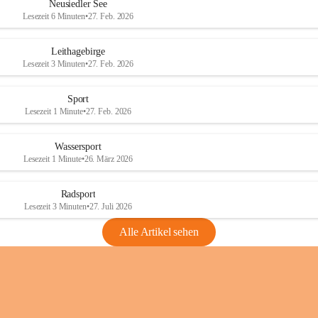
e
e
Neusiedler See
r
r
Lesezeit 6 Minuten
•
27. Feb. 2026
S
S
e
e
Leithagebirge
e
e
Lesezeit 3 Minuten
•
27. Feb. 2026
Sport
Lesezeit 1 Minute
•
27. Feb. 2026
Wassersport
Lesezeit 1 Minute
•
26. März 2026
Radsport
Lesezeit 3 Minuten
•
27. Juli 2026
Alle Artikel sehen