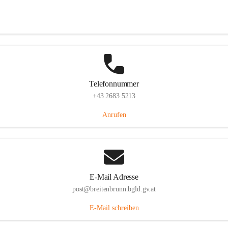
Eisenstädterstraße 18, 7091 Breitenbrunn am Neusiedler See, AUT
Auf Karte ansehen
Telefonnummer
+43 2683 5213
Anrufen
E-Mail Adresse
post@breitenbrunn.bgld.gv.at
E-Mail schreiben