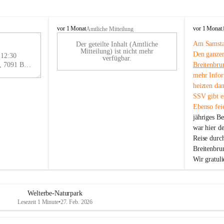
B
B
vor 1 Monat
vor 1 Monat
Amtliche Mitteilung
r
r
Am Samstag
Der geteilte Inhalt (Amtliche
e
e
29
Mitteilung) ist nicht mehr
Den ganzen
i
i
 12:30
AU
verfügbar.
t
t
Eisenstädter Straße 18, 7091 Breitenbrunn am Neusiedler See, AUT
Breitenbru
G
e
e
mehr Infor
n
n
heizten da
b
b
SSV gibt es
r
r
Ebenso feie
u
u
jähriges B
n
n
n
n
war hier d
a
a
Reise durc
m
m
Breitenbrun
N
N
Wir gratul
e
e
u
u
s
s
i
i
Welterbe-Naturpark
e
e
Lesezeit 1 Minute
•
27. Feb. 2026
d
d
l
l