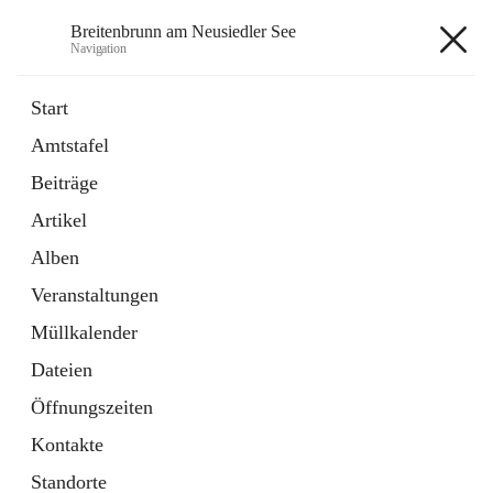
Breitenbrunn am Neusiedler See
Navigation
Breitenbrunn am Neusiedler See
Start
Amtstafel
Formulare
Beiträge
18 Schnellzugriffe
Artikel
Gemeindeservice
7 Schnellzugriffe
Alben
Veranstaltungen
+7
Müllkalender
Dateien
Öffnungszeiten
Kontakte
Hauptadresse
Standorte