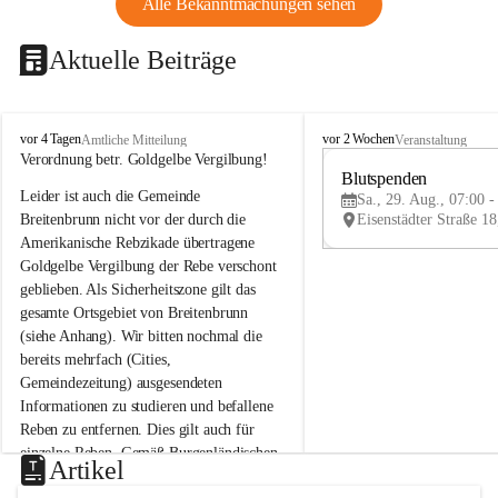
Alle Bekanntmachungen sehen
Aktuelle Beiträge
B
B
vor 4 Tagen
vor 2 Wochen
Amtliche Mitteilung
Veranstaltung
r
r
Verordnung betr. Goldgelbe Vergilbung!
e
e
Blutspenden
Leider ist auch die Gemeinde 
i
i
Sa., 29. Aug., 07:00 -
t
t
Breitenbrunn nicht vor der durch die 
e
e
Amerikanische Rebzikade übertragene 
n
n
Goldgelbe Vergilbung der Rebe verschont 
b
b
geblieben. Als Sicherheitszone gilt das 
r
r
gesamte Ortsgebiet von Breitenbrunn 
u
u
(siehe Anhang). Wir bitten nochmal die 
n
n
n
n
bereits mehrfach (Cities, 
a
a
Gemeindezeitung) ausgesendeten 
m
m
Informationen zu studieren und befallene 
N
N
Reben zu entfernen. Dies gilt auch für 
e
e
einzelne Reben. Gemäß Burgenländischen 
u
u
Artikel
Weinbaugesetz sind nicht gepflegte oder 
s
s