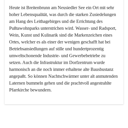
Heute ist Breitenbrunn am Neusiedler See ein Ort mit sehr 
hoher Lebensqualität, was durch die starken Zusiedelungen 
am Hang des Leithagebirges und die Errichtung des 
Pußtawohnparks unterstrichen wird. Wasser- und Radsport, 
Wein, Kunst und Kulinarik sind die Markenzeichen eines 
Ortes, welcher es als einer der wenigen geschafft hat bei 
Betriebsansiedlungen auf stille und hundertprozentig 
umweltschonende Industrie- und Gewerbebetriebe zu 
setzen. Auch die Infrastruktur im Dorfzentrum wurde 
harmonisch an die noch immer erhaltene alte Bausbustanz 
angepaßt. So können Nachtschwärmer unter alt anmutenden 
Laternen bummeln gehen und die prachtvoll angestrahlte 
Pfarrkirche bewundern.

Der Weinbau dominert heute nicht mehr, ist aber integrativer 
Bestandteil der Kultur des Ortes, da man hier schon lange 
von Massenweinbau auf Qualitätsweinbau umgestellt hat. 
So ist es auch nicht verwunderlich, dass eines der historisch 