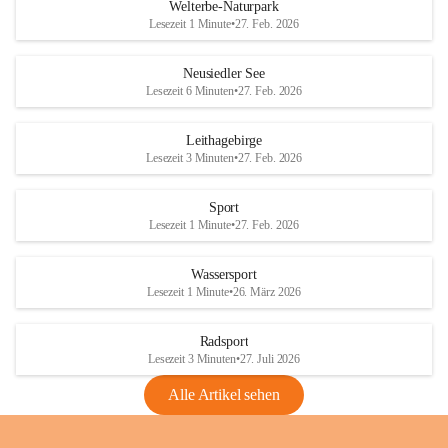
i
i
unzulässige Weingärten zu roden! Bitte 
Welterbe-Naturpark
e
e
helfen wir zusammen um unsere Winzer 
Lesezeit 1 Minute
•
27. Feb. 2026
d
d
vor den prognostizierten Ernteausfällen 
l
l
und den daraus folgenden wirtschaftlichen 
e
e
Neusiedler See
Schäden zu bewahren.
r
r
Lesezeit 6 Minuten
•
27. Feb. 2026
S
S
Verordnungen
e
e
Leithagebirge
04.08.2026
e
e
Lesezeit 3 Minuten
•
27. Feb. 2026
Maßnahmen zur Bekämpfung
der Goldgelben Vergilbung der
Sport
Rebe und der Amerikanischen
Lesezeit 1 Minute
•
27. Feb. 2026
Rebzikade
Anhang VBl. EU Nr. 18
Wassersport
_2026
Lesezeit 1 Minute
•
26. März 2026
1 Seite
•
1,4 MB
Radsport
VBl. EU Nr. 18_2026
Lesezeit 3 Minuten
•
27. Juli 2026
2 Seiten
•
2,1 MB
Alle Artikel sehen