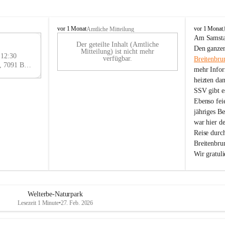
B
B
vor 1 Monat
vor 1 Monat
Amtliche Mitteilung
r
r
Am Samstag
Der geteilte Inhalt (Amtliche
e
e
29
Den ganzen
Mitteilung) ist nicht mehr
i
i
 12:30
AU
verfügbar.
Breitenbru
t
t
Eisenstädter Straße 18, 7091 Breitenbrunn am Neusiedler See, AUT
G
mehr Infor
e
e
heizten da
n
n
SSV gibt es
b
b
r
r
Ebenso feie
u
u
jähriges B
n
n
war hier d
n
n
Reise durc
a
a
Breitenbrun
m
m
Wir gratul
N
N
e
e
u
u
s
s
i
i
Welterbe-Naturpark
e
e
Lesezeit 1 Minute
•
27. Feb. 2026
d
d
l
l