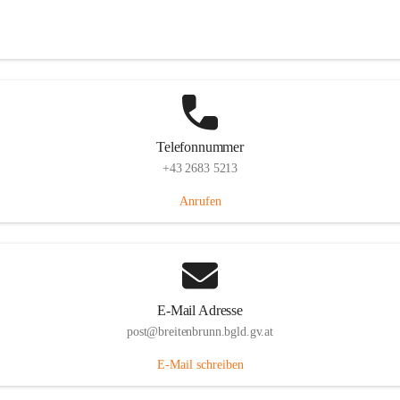
Eisenstädterstraße 18, 7091 Breitenbrunn am Neusiedler See, AUT
Auf Karte ansehen
Telefonnummer
+43 2683 5213
Anrufen
E-Mail Adresse
post@breitenbrunn.bgld.gv.at
E-Mail schreiben