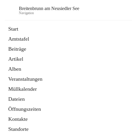
Breitenbrunn am Neusiedler See
Navigation
Start
Amtstafel
Formulare
Beiträge
18 Schnellzugriffe
Artikel
Gemeindeservice
7 Schnellzugriffe
Alben
Veranstaltungen
Müllkalender
Dateien
Öffnungszeiten
Kontakte
Standorte