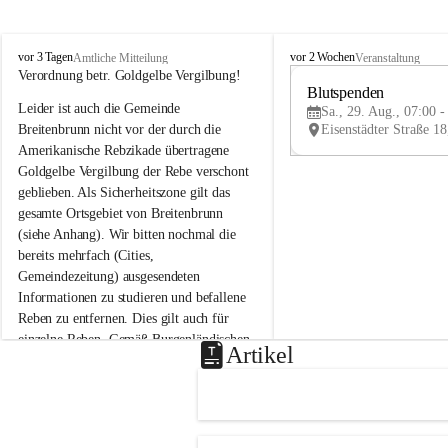
B
B
vor 3 Tagen
vor 2 Wochen
Amtliche Mitteilung
Veranstaltung
r
r
Verordnung betr. Goldgelbe Vergilbung!
e
e
Blutspenden
Leider ist auch die Gemeinde 
i
i
Sa., 29. Aug., 07:00 -
t
t
Breitenbrunn nicht vor der durch die 
e
e
Amerikanische Rebzikade übertragene 
n
n
Goldgelbe Vergilbung der Rebe verschont 
b
b
geblieben. Als Sicherheitszone gilt das 
r
r
gesamte Ortsgebiet von Breitenbrunn 
u
u
(siehe Anhang). Wir bitten nochmal die 
n
n
n
n
bereits mehrfach (Cities, 
a
a
Gemeindezeitung) ausgesendeten 
m
m
Informationen zu studieren und befallene 
N
N
Reben zu entfernen. Dies gilt auch für 
e
e
einzelne Reben. Gemäß Burgenländischen 
u
u
Artikel
Weinbaugesetz sind nicht gepflegte oder 
s
s
i
i
unzulässige Weingärten zu roden! Bitte 
e
e
helfen wir zusammen um unsere Winzer 
d
d
vor den prognostizierten Ernteausfällen 
l
l
und den daraus folgenden wirtschaftlichen 