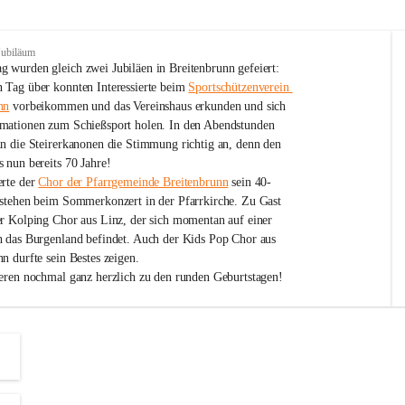
Jubiläum
 wurden gleich zwei Jubiläen in Breitenbrunn gefeiert: 
 Tag über konnten Interessierte beim 
Sportschützenverein 
nn
 vorbeikommen und das Vereinshaus erkunden und sich 
mationen zum Schießsport holen. In den Abendstunden 
nn die Steirerkanonen die Stimmung richtig an, denn den 
 nun bereits 70 Jahre!
rte der 
Chor der Pfarrgemeinde Breitenbrunn
 sein 40-
estehen beim Sommerkonzert in der Pfarrkirche. Zu Gast 
er Kolping Chor aus Linz, der sich momentan auf einer 
h das Burgenland befindet. Auch der Kids Pop Chor aus 
n durfte sein Bestes zeigen.
ieren nochmal ganz herzlich zu den runden Geburtstagen!