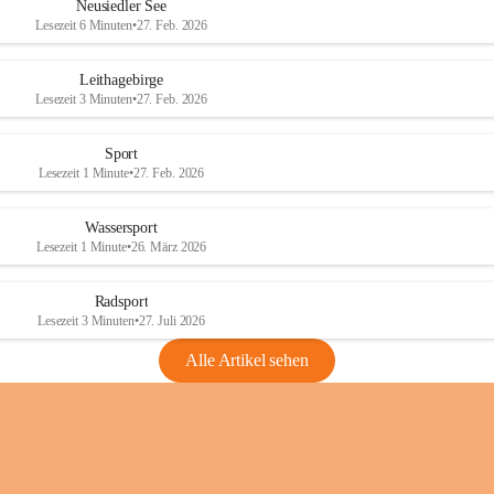
e
e
Neusiedler See
r
r
Lesezeit 6 Minuten
•
27. Feb. 2026
S
S
e
e
Leithagebirge
e
e
Lesezeit 3 Minuten
•
27. Feb. 2026
Sport
Lesezeit 1 Minute
•
27. Feb. 2026
Wassersport
Lesezeit 1 Minute
•
26. März 2026
Radsport
Lesezeit 3 Minuten
•
27. Juli 2026
Alle Artikel sehen