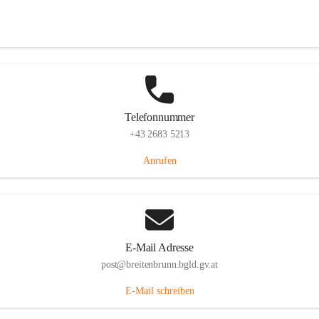
Eisenstädterstraße 18, 7091 Breitenbrunn am Neusiedler See, AUT
Auf Karte ansehen
Telefonnummer
+43 2683 5213
Anrufen
E-Mail Adresse
post@breitenbrunn.bgld.gv.at
E-Mail schreiben