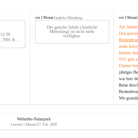
B
B
vor 1 Monat
vor 1 Monat
Amtliche Mitteilung
r
r
Am Samstag
Der geteilte Inhalt (Amtliche
e
e
29
Mitteilung) ist nicht mehr
Den ganzen
i
i
 12:30
AU
verfügbar.
t
t
Eisenstädter Straße 18, 7091 Breitenbrunn am Neusiedler See, AUT
Breitenbru
G
e
e
mehr Infor
n
n
heizten da
b
b
SSV gibt es
r
r
Ebenso feie
u
u
jähriges B
n
n
n
n
war hier d
a
a
Reise durc
m
m
Breitenbrun
N
N
Wir gratul
e
e
u
u
s
s
i
i
Welterbe-Naturpark
e
e
Lesezeit 1 Minute
•
27. Feb. 2026
d
d
l
l