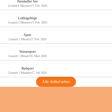
e
e
Neusiedler See
r
r
Lesezeit 6 Minuten
•
27. Feb. 2026
S
S
e
e
Leithagebirge
e
e
Lesezeit 3 Minuten
•
27. Feb. 2026
Sport
Lesezeit 1 Minute
•
27. Feb. 2026
Wassersport
Lesezeit 1 Minute
•
26. März 2026
Radsport
Lesezeit 3 Minuten
•
27. Juli 2026
Alle Artikel sehen