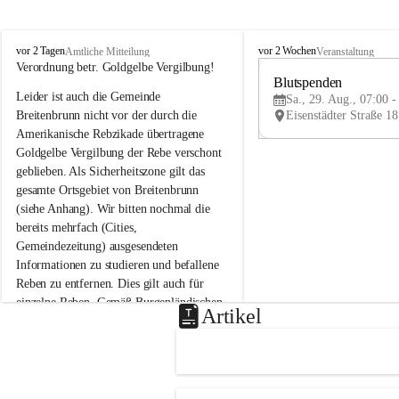
B
B
vor 2 Tagen
vor 2 Wochen
Amtliche Mitteilung
Veranstaltung
r
r
Verordnung betr. Goldgelbe Vergilbung!
e
e
Blutspenden
Leider ist auch die Gemeinde 
i
i
Sa., 29. Aug., 07:00 -
t
t
Breitenbrunn nicht vor der durch die 
e
e
Amerikanische Rebzikade übertragene 
n
n
Goldgelbe Vergilbung der Rebe verschont 
b
b
geblieben. Als Sicherheitszone gilt das 
r
r
gesamte Ortsgebiet von Breitenbrunn 
u
u
(siehe Anhang). Wir bitten nochmal die 
n
n
n
n
bereits mehrfach (Cities, 
a
a
Gemeindezeitung) ausgesendeten 
m
m
Informationen zu studieren und befallene 
N
N
Reben zu entfernen. Dies gilt auch für 
e
e
einzelne Reben. Gemäß Burgenländischen 
u
u
Artikel
Weinbaugesetz sind nicht gepflegte oder 
s
s
i
i
unzulässige Weingärten zu roden! Bitte 
e
e
helfen wir zusammen um unsere Winzer 
d
d
vor den prognostizierten Ernteausfällen 
l
l
und den daraus folgenden wirtschaftlichen 