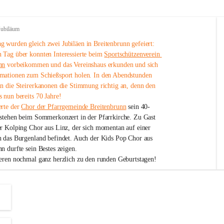
Jubiläum
 wurden gleich zwei Jubiläen in Breitenbrunn gefeiert: 
 Tag über konnten Interessierte beim 
Sportschützenverein 
nn
 vorbeikommen und das Vereinshaus erkunden und sich 
mationen zum Schießsport holen. In den Abendstunden 
nn die Steirerkanonen die Stimmung richtig an, denn den 
 nun bereits 70 Jahre!
rte der 
Chor der Pfarrgemeinde Breitenbrunn
 sein 40-
estehen beim Sommerkonzert in der Pfarrkirche. Zu Gast 
er Kolping Chor aus Linz, der sich momentan auf einer 
h das Burgenland befindet. Auch der Kids Pop Chor aus 
n durfte sein Bestes zeigen.
ieren nochmal ganz herzlich zu den runden Geburtstagen!