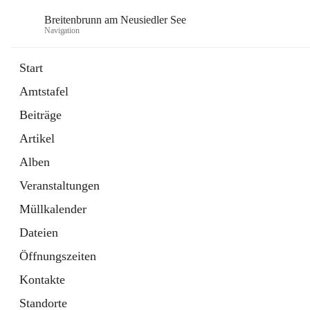
Breitenbrunn am Neusiedler See
Navigation
Start
Amtstafel
Formulare
Beiträge
18 Schnellzugriffe
Artikel
Gemeindeservice
7 Schnellzugriffe
Alben
Veranstaltungen
Müllkalender
Dateien
Öffnungszeiten
Kontakte
Standorte