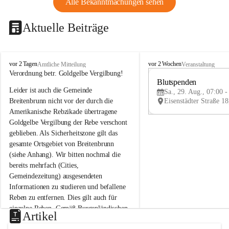
Alle Bekanntmachungen sehen
Aktuelle Beiträge
B
B
vor 2 Tagen
vor 2 Wochen
Amtliche Mitteilung
Veranstaltung
r
r
Verordnung betr. Goldgelbe Vergilbung!
e
e
Blutspenden
Leider ist auch die Gemeinde 
i
i
Sa., 29. Aug., 07:00 -
t
t
Breitenbrunn nicht vor der durch die 
e
e
Amerikanische Rebzikade übertragene 
n
n
Goldgelbe Vergilbung der Rebe verschont 
b
b
geblieben. Als Sicherheitszone gilt das 
r
r
gesamte Ortsgebiet von Breitenbrunn 
u
u
(siehe Anhang). Wir bitten nochmal die 
n
n
n
n
bereits mehrfach (Cities, 
a
a
Gemeindezeitung) ausgesendeten 
m
m
Informationen zu studieren und befallene 
N
N
Reben zu entfernen. Dies gilt auch für 
e
e
einzelne Reben. Gemäß Burgenländischen 
u
u
Artikel
Weinbaugesetz sind nicht gepflegte oder 
s
s