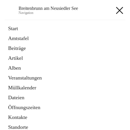
Breitenbrunn am Neusiedler See
Navigation
Breitenbrunn am Neusiedler See
Start
Amtstafel
Formulare
Beiträge
18 Schnellzugriffe
Artikel
Gemeindeservice
7 Schnellzugriffe
Alben
Veranstaltungen
+7
Müllkalender
Dateien
Öffnungszeiten
Kontakte
Hauptadresse
Standorte