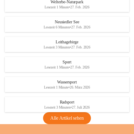
i
i
unzulässige Weingärten zu roden! Bitte 
Welterbe-Naturpark
e
e
helfen wir zusammen um unsere Winzer 
Lesezeit 1 Minute
•
27. Feb. 2026
d
d
vor den prognostizierten Ernteausfällen 
l
l
und den daraus folgenden wirtschaftlichen 
e
e
Neusiedler See
Schäden zu bewahren.
r
r
Lesezeit 6 Minuten
•
27. Feb. 2026
S
S
Verordnungen
e
e
Leithagebirge
04.08.2026
e
e
Lesezeit 3 Minuten
•
27. Feb. 2026
Maßnahmen zur Bekämpfung
der Goldgelben Vergilbung der
Sport
Rebe und der Amerikanischen
Lesezeit 1 Minute
•
27. Feb. 2026
Rebzikade
Anhang VBl. EU Nr. 18
Wassersport
_2026
Lesezeit 1 Minute
•
26. März 2026
1 Seite
•
1,4 MB
Radsport
VBl. EU Nr. 18_2026
Lesezeit 3 Minuten
•
27. Juli 2026
2 Seiten
•
2,1 MB
Alle Artikel sehen