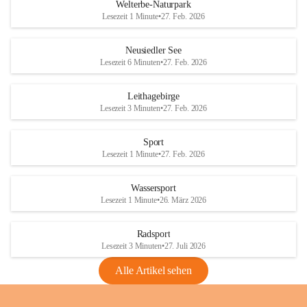
i
i
unzulässige Weingärten zu roden! Bitte 
Welterbe-Naturpark
e
e
helfen wir zusammen um unsere Winzer 
Lesezeit 1 Minute
•
27. Feb. 2026
d
d
vor den prognostizierten Ernteausfällen 
l
l
und den daraus folgenden wirtschaftlichen 
e
e
Neusiedler See
Schäden zu bewahren.
r
r
Lesezeit 6 Minuten
•
27. Feb. 2026
S
S
Verordnungen
e
e
Leithagebirge
04.08.2026
e
e
Lesezeit 3 Minuten
•
27. Feb. 2026
Maßnahmen zur Bekämpfung
der Goldgelben Vergilbung der
Sport
Rebe und der Amerikanischen
Lesezeit 1 Minute
•
27. Feb. 2026
Rebzikade
Anhang VBl. EU Nr. 18
Wassersport
_2026
Lesezeit 1 Minute
•
26. März 2026
1 Seite
•
1,4 MB
Radsport
VBl. EU Nr. 18_2026
Lesezeit 3 Minuten
•
27. Juli 2026
2 Seiten
•
2,1 MB
Alle Artikel sehen