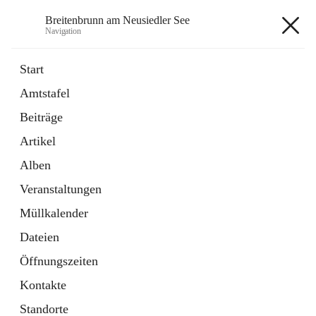
Breitenbrunn am Neusiedler See
Navigation
Breitenbrunn am Neusiedler See
Start
Amtstafel
Formulare
Beiträge
18 Schnellzugriffe
Artikel
Gemeindeservice
7 Schnellzugriffe
Alben
Veranstaltungen
+7
Müllkalender
Dateien
Öffnungszeiten
Kontakte
Hauptadresse
Standorte