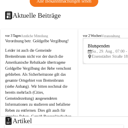
Alle Bekanntmachungen sehen
Aktuelle Beiträge
B
B
vor 3 Tagen
vor 2 Wochen
Amtliche Mitteilung
Veranstaltung
r
r
Verordnung betr. Goldgelbe Vergilbung!
e
e
Blutspenden
Leider ist auch die Gemeinde 
i
i
Sa., 29. Aug., 07:00 -
t
t
Breitenbrunn nicht vor der durch die 
e
e
Amerikanische Rebzikade übertragene 
n
n
Goldgelbe Vergilbung der Rebe verschont 
b
b
geblieben. Als Sicherheitszone gilt das 
r
r
gesamte Ortsgebiet von Breitenbrunn 
u
u
(siehe Anhang). Wir bitten nochmal die 
n
n
n
n
bereits mehrfach (Cities, 
a
a
Gemeindezeitung) ausgesendeten 
m
m
Informationen zu studieren und befallene 
N
N
Reben zu entfernen. Dies gilt auch für 
e
e
einzelne Reben. Gemäß Burgenländischen 
u
u
Artikel
Weinbaugesetz sind nicht gepflegte oder 
s
s