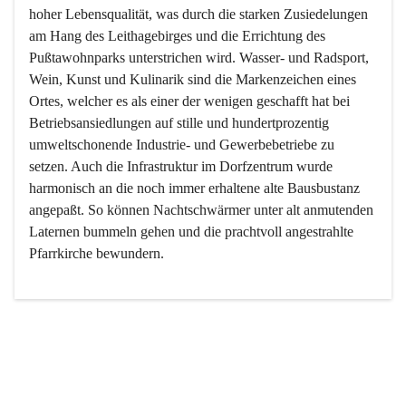
hoher Lebensqualität, was durch die starken Zusiedelungen 
am Hang des Leithagebirges und die Errichtung des 
Pußtawohnparks unterstrichen wird. Wasser- und Radsport, 
Wein, Kunst und Kulinarik sind die Markenzeichen eines 
Ortes, welcher es als einer der wenigen geschafft hat bei 
Betriebsansiedlungen auf stille und hundertprozentig 
umweltschonende Industrie- und Gewerbebetriebe zu 
setzen. Auch die Infrastruktur im Dorfzentrum wurde 
harmonisch an die noch immer erhaltene alte Bausbustanz 
angepaßt. So können Nachtschwärmer unter alt anmutenden 
Laternen bummeln gehen und die prachtvoll angestrahlte 
Pfarrkirche bewundern.

Der Weinbau dominert heute nicht mehr, ist aber integrativer 
Bestandteil der Kultur des Ortes, da man hier schon lange 
von Massenweinbau auf Qualitätsweinbau umgestellt hat. 
So ist es auch nicht verwunderlich, dass eines der historisch 
wertvollsten Gebäude die Ortsvinothek beherbergt und dass 
der Kellering ein beliebtes Ziel darstellt.
