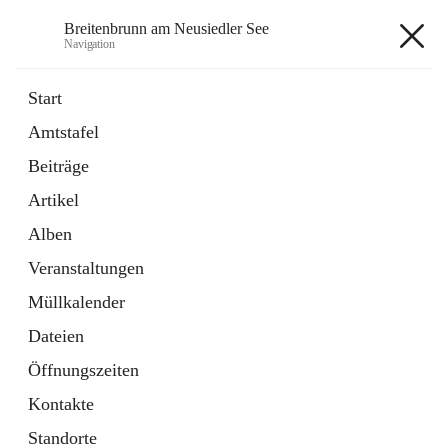
Breitenbrunn am Neusiedler See
Navigation
Breitenbrunn am Neusiedler See
Start
Amtstafel
Formulare
Beiträge
18 Schnellzugriffe
Artikel
Gemeindeservice
7 Schnellzugriffe
Alben
Veranstaltungen
+7
Müllkalender
Dateien
Öffnungszeiten
Kontakte
Hauptadresse
Standorte