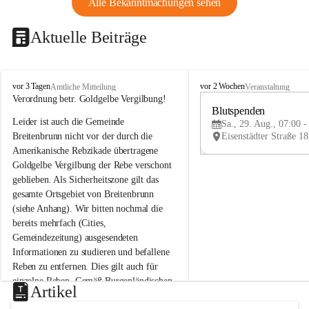
Alle Bekanntmachungen sehen
Aktuelle Beiträge
B
B
vor 3 Tagen
vor 2 Wochen
Amtliche Mitteilung
Veranstaltung
r
r
Verordnung betr. Goldgelbe Vergilbung!
e
e
Blutspenden
Leider ist auch die Gemeinde 
i
i
Sa., 29. Aug., 07:00 -
t
t
Breitenbrunn nicht vor der durch die 
e
e
Amerikanische Rebzikade übertragene 
n
n
Goldgelbe Vergilbung der Rebe verschont 
b
b
geblieben. Als Sicherheitszone gilt das 
r
r
gesamte Ortsgebiet von Breitenbrunn 
u
u
(siehe Anhang). Wir bitten nochmal die 
n
n
n
n
bereits mehrfach (Cities, 
a
a
Gemeindezeitung) ausgesendeten 
m
m
Informationen zu studieren und befallene 
N
N
Reben zu entfernen. Dies gilt auch für 
e
e
einzelne Reben. Gemäß Burgenländischen 
u
u
Artikel
Weinbaugesetz sind nicht gepflegte oder 
s
s