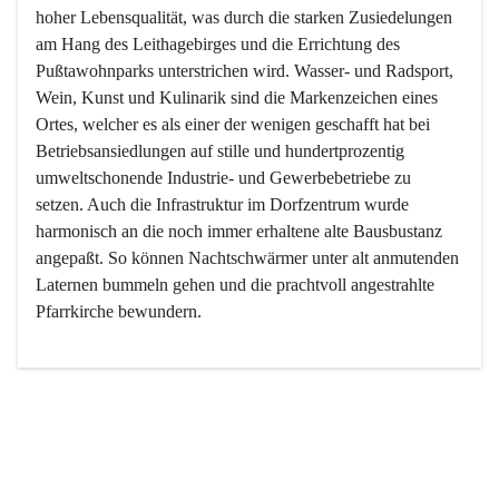
hoher Lebensqualität, was durch die starken Zusiedelungen 
am Hang des Leithagebirges und die Errichtung des 
Pußtawohnparks unterstrichen wird. Wasser- und Radsport, 
Wein, Kunst und Kulinarik sind die Markenzeichen eines 
Ortes, welcher es als einer der wenigen geschafft hat bei 
Betriebsansiedlungen auf stille und hundertprozentig 
umweltschonende Industrie- und Gewerbebetriebe zu 
setzen. Auch die Infrastruktur im Dorfzentrum wurde 
harmonisch an die noch immer erhaltene alte Bausbustanz 
angepaßt. So können Nachtschwärmer unter alt anmutenden 
Laternen bummeln gehen und die prachtvoll angestrahlte 
Pfarrkirche bewundern.

Der Weinbau dominert heute nicht mehr, ist aber integrativer 
Bestandteil der Kultur des Ortes, da man hier schon lange 
von Massenweinbau auf Qualitätsweinbau umgestellt hat. 
So ist es auch nicht verwunderlich, dass eines der historisch 
wertvollsten Gebäude die Ortsvinothek beherbergt und dass 
der Kellering ein beliebtes Ziel darstellt.
