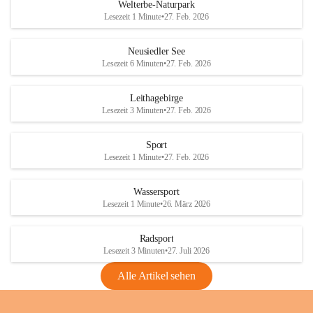
i
i
unzulässige Weingärten zu roden! Bitte 
Welterbe-Naturpark
e
e
helfen wir zusammen um unsere Winzer 
Lesezeit 1 Minute
•
27. Feb. 2026
d
d
vor den prognostizierten Ernteausfällen 
l
l
und den daraus folgenden wirtschaftlichen 
e
e
Neusiedler See
Schäden zu bewahren.
r
r
Lesezeit 6 Minuten
•
27. Feb. 2026
S
S
Verordnungen
e
e
Leithagebirge
04.08.2026
e
e
Lesezeit 3 Minuten
•
27. Feb. 2026
Maßnahmen zur Bekämpfung
der Goldgelben Vergilbung der
Sport
Rebe und der Amerikanischen
Lesezeit 1 Minute
•
27. Feb. 2026
Rebzikade
Anhang VBl. EU Nr. 18
Wassersport
_2026
Lesezeit 1 Minute
•
26. März 2026
1 Seite
•
1,4 MB
Radsport
VBl. EU Nr. 18_2026
Lesezeit 3 Minuten
•
27. Juli 2026
2 Seiten
•
2,1 MB
Alle Artikel sehen