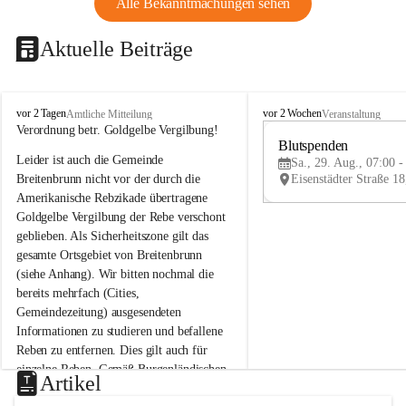
Alle Bekanntmachungen sehen
Aktuelle Beiträge
B
B
vor 2 Tagen
vor 2 Wochen
Amtliche Mitteilung
Veranstaltung
r
r
Verordnung betr. Goldgelbe Vergilbung!
e
e
Blutspenden
Leider ist auch die Gemeinde 
i
i
Sa., 29. Aug., 07:00 -
t
t
Breitenbrunn nicht vor der durch die 
e
e
Amerikanische Rebzikade übertragene 
n
n
Goldgelbe Vergilbung der Rebe verschont 
b
b
geblieben. Als Sicherheitszone gilt das 
r
r
gesamte Ortsgebiet von Breitenbrunn 
u
u
(siehe Anhang). Wir bitten nochmal die 
n
n
n
n
bereits mehrfach (Cities, 
a
a
Gemeindezeitung) ausgesendeten 
m
m
Informationen zu studieren und befallene 
N
N
Reben zu entfernen. Dies gilt auch für 
e
e
einzelne Reben. Gemäß Burgenländischen 
u
u
Artikel
Weinbaugesetz sind nicht gepflegte oder 
s
s