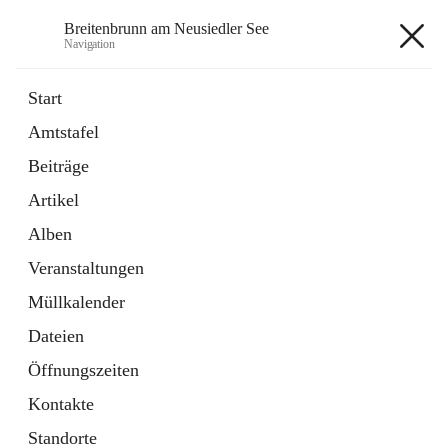
Breitenbrunn am Neusiedler See
Navigation
Breitenbrunn am Neusiedler See
Start
Amtstafel
Formulare
Beiträge
18 Schnellzugriffe
Artikel
Gemeindeservice
7 Schnellzugriffe
Alben
Veranstaltungen
+7
Müllkalender
Dateien
Öffnungszeiten
Kontakte
Hauptadresse
Standorte