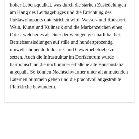
hoher Lebensqualität, was durch die starken Zusiedelungen 
am Hang des Leithagebirges und die Errichtung des 
Pußtawohnparks unterstrichen wird. Wasser- und Radsport, 
Wein, Kunst und Kulinarik sind die Markenzeichen eines 
Ortes, welcher es als einer der wenigen geschafft hat bei 
Betriebsansiedlungen auf stille und hundertprozentig 
umweltschonende Industrie- und Gewerbebetriebe zu 
setzen. Auch die Infrastruktur im Dorfzentrum wurde 
harmonisch an die noch immer erhaltene alte Bausbustanz 
angepaßt. So können Nachtschwärmer unter alt anmutenden 
Laternen bummeln gehen und die prachtvoll angestrahlte 
Pfarrkirche bewundern.

Der Weinbau dominert heute nicht mehr, ist aber integrativer 
Bestandteil der Kultur des Ortes, da man hier schon lange 
von Massenweinbau auf Qualitätsweinbau umgestellt hat. 
So ist es auch nicht verwunderlich, dass eines der historisch 
wertvollsten Gebäude die Ortsvinothek beherbergt und dass 
der Kellering ein beliebtes Ziel darstellt.
