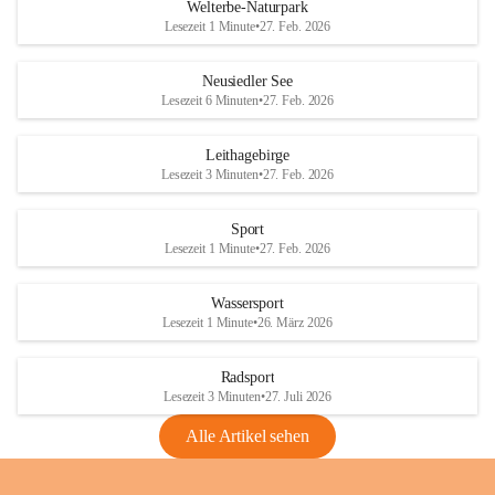
i
i
unzulässige Weingärten zu roden! Bitte 
Welterbe-Naturpark
e
e
helfen wir zusammen um unsere Winzer 
Lesezeit 1 Minute
•
27. Feb. 2026
d
d
vor den prognostizierten Ernteausfällen 
l
l
und den daraus folgenden wirtschaftlichen 
e
e
Neusiedler See
Schäden zu bewahren.
r
r
Lesezeit 6 Minuten
•
27. Feb. 2026
S
S
Verordnungen
e
e
Leithagebirge
04.08.2026
e
e
Lesezeit 3 Minuten
•
27. Feb. 2026
Maßnahmen zur Bekämpfung
der Goldgelben Vergilbung der
Sport
Rebe und der Amerikanischen
Lesezeit 1 Minute
•
27. Feb. 2026
Rebzikade
Anhang VBl. EU Nr. 18
Wassersport
_2026
Lesezeit 1 Minute
•
26. März 2026
1 Seite
•
1,4 MB
Radsport
VBl. EU Nr. 18_2026
Lesezeit 3 Minuten
•
27. Juli 2026
2 Seiten
•
2,1 MB
Alle Artikel sehen