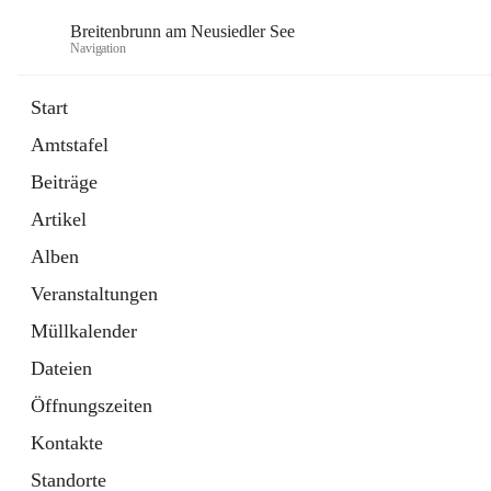
Breitenbrunn am Neusiedler See
Navigation
Start
Amtstafel
Formulare
Beiträge
18 Schnellzugriffe
Artikel
Gemeindeservice
7 Schnellzugriffe
Alben
Veranstaltungen
Müllkalender
Dateien
Öffnungszeiten
Kontakte
Standorte