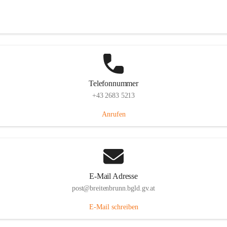
Eisenstädterstraße 18, 7091 Breitenbrunn am Neusiedler See, AUT
Auf Karte ansehen
Telefonnummer
+43 2683 5213
Anrufen
E-Mail Adresse
post@breitenbrunn.bgld.gv.at
E-Mail schreiben