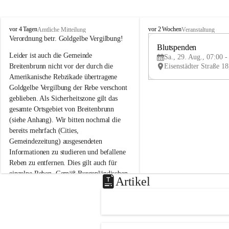
B
B
vor 4 Tagen
vor 2 Wochen
Amtliche Mitteilung
Veranstaltung
r
r
Verordnung betr. Goldgelbe Vergilbung!
e
e
Blutspenden
Leider ist auch die Gemeinde 
i
i
Sa., 29. Aug., 07:00 -
t
t
Breitenbrunn nicht vor der durch die 
e
e
Amerikanische Rebzikade übertragene 
n
n
Goldgelbe Vergilbung der Rebe verschont 
b
b
geblieben. Als Sicherheitszone gilt das 
r
r
gesamte Ortsgebiet von Breitenbrunn 
u
u
(siehe Anhang). Wir bitten nochmal die 
n
n
n
n
bereits mehrfach (Cities, 
a
a
Gemeindezeitung) ausgesendeten 
m
m
Informationen zu studieren und befallene 
N
N
Reben zu entfernen. Dies gilt auch für 
e
e
einzelne Reben. Gemäß Burgenländischen 
u
u
Artikel
Weinbaugesetz sind nicht gepflegte oder 
s
s
i
i
unzulässige Weingärten zu roden! Bitte 
e
e
helfen wir zusammen um unsere Winzer 
d
d
vor den prognostizierten Ernteausfällen 
l
l
und den daraus folgenden wirtschaftlichen 