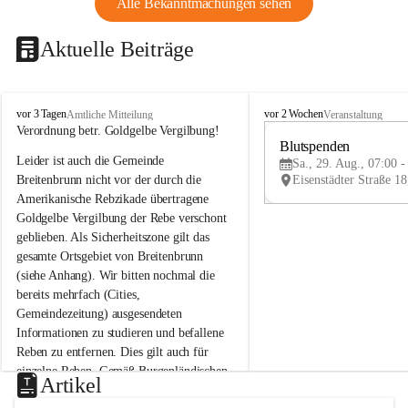
Alle Bekanntmachungen sehen
Aktuelle Beiträge
B
B
vor 3 Tagen
vor 2 Wochen
Amtliche Mitteilung
Veranstaltung
r
r
Verordnung betr. Goldgelbe Vergilbung!
e
e
Blutspenden
Leider ist auch die Gemeinde 
i
i
Sa., 29. Aug., 07:00 -
t
t
Breitenbrunn nicht vor der durch die 
e
e
Amerikanische Rebzikade übertragene 
n
n
Goldgelbe Vergilbung der Rebe verschont 
b
b
geblieben. Als Sicherheitszone gilt das 
r
r
gesamte Ortsgebiet von Breitenbrunn 
u
u
(siehe Anhang). Wir bitten nochmal die 
n
n
n
n
bereits mehrfach (Cities, 
a
a
Gemeindezeitung) ausgesendeten 
m
m
Informationen zu studieren und befallene 
N
N
Reben zu entfernen. Dies gilt auch für 
e
e
einzelne Reben. Gemäß Burgenländischen 
u
u
Artikel
Weinbaugesetz sind nicht gepflegte oder 
s
s