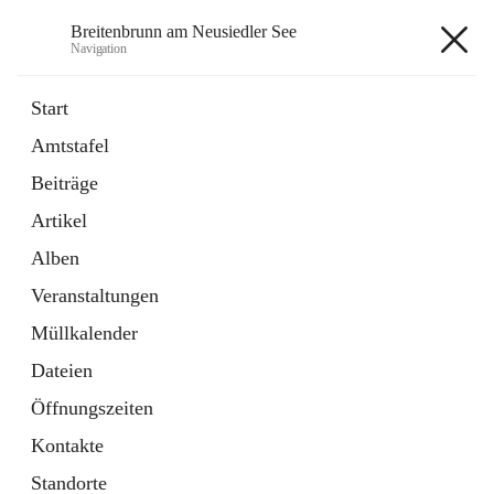
Breitenbrunn am Neusiedler See
Navigation
Breitenbrunn am Neusiedler See
Start
Amtstafel
Formulare
Beiträge
18 Schnellzugriffe
Artikel
Gemeindeservice
7 Schnellzugriffe
Alben
Veranstaltungen
+7
Müllkalender
Dateien
Öffnungszeiten
Kontakte
Hauptadresse
Standorte