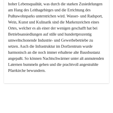
hoher Lebensqualität, was durch die starken Zusiedelungen 
am Hang des Leithagebirges und die Errichtung des 
Pußtawohnparks unterstrichen wird. Wasser- und Radsport, 
Wein, Kunst und Kulinarik sind die Markenzeichen eines 
Ortes, welcher es als einer der wenigen geschafft hat bei 
Betriebsansiedlungen auf stille und hundertprozentig 
umweltschonende Industrie- und Gewerbebetriebe zu 
setzen. Auch die Infrastruktur im Dorfzentrum wurde 
harmonisch an die noch immer erhaltene alte Bausbustanz 
angepaßt. So können Nachtschwärmer unter alt anmutenden 
Laternen bummeln gehen und die prachtvoll angestrahlte 
Pfarrkirche bewundern.

Der Weinbau dominert heute nicht mehr, ist aber integrativer 
Bestandteil der Kultur des Ortes, da man hier schon lange 
von Massenweinbau auf Qualitätsweinbau umgestellt hat. 
So ist es auch nicht verwunderlich, dass eines der historisch 
wertvollsten Gebäude die Ortsvinothek beherbergt und dass 
der Kellering ein beliebtes Ziel darstellt.
