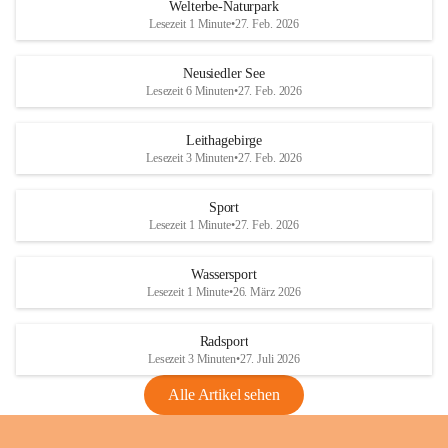
i
i
unzulässige Weingärten zu roden! Bitte 
Welterbe-Naturpark
e
e
helfen wir zusammen um unsere Winzer 
Lesezeit 1 Minute
•
27. Feb. 2026
d
d
vor den prognostizierten Ernteausfällen 
l
l
und den daraus folgenden wirtschaftlichen 
e
e
Neusiedler See
Schäden zu bewahren.
r
r
Lesezeit 6 Minuten
•
27. Feb. 2026
S
S
Verordnungen
e
e
Leithagebirge
04.08.2026
e
e
Lesezeit 3 Minuten
•
27. Feb. 2026
Maßnahmen zur Bekämpfung
der Goldgelben Vergilbung der
Sport
Rebe und der Amerikanischen
Lesezeit 1 Minute
•
27. Feb. 2026
Rebzikade
Anhang VBl. EU Nr. 18
Wassersport
_2026
Lesezeit 1 Minute
•
26. März 2026
1 Seite
•
1,4 MB
Radsport
VBl. EU Nr. 18_2026
Lesezeit 3 Minuten
•
27. Juli 2026
2 Seiten
•
2,1 MB
Alle Artikel sehen