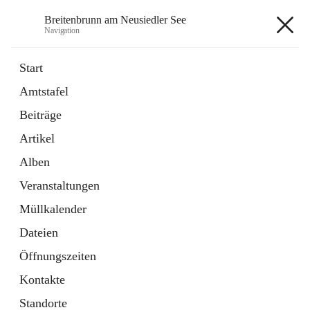
Breitenbrunn am Neusiedler See
Navigation
Breitenbrunn am Neusiedler See
Start
Amtstafel
Formulare
Beiträge
18 Schnellzugriffe
Artikel
Gemeindeservice
7 Schnellzugriffe
Alben
Veranstaltungen
+7
Müllkalender
Dateien
Öffnungszeiten
Kontakte
Hauptadresse
Standorte