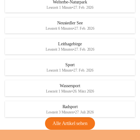
i
i
unzulässige Weingärten zu roden! Bitte 
Welterbe-Naturpark
e
e
helfen wir zusammen um unsere Winzer 
Lesezeit 1 Minute
•
27. Feb. 2026
d
d
vor den prognostizierten Ernteausfällen 
l
l
und den daraus folgenden wirtschaftlichen 
e
e
Neusiedler See
Schäden zu bewahren.
r
r
Lesezeit 6 Minuten
•
27. Feb. 2026
S
S
Verordnungen
e
e
Leithagebirge
04.08.2026
e
e
Lesezeit 3 Minuten
•
27. Feb. 2026
Maßnahmen zur Bekämpfung
der Goldgelben Vergilbung der
Sport
Rebe und der Amerikanischen
Lesezeit 1 Minute
•
27. Feb. 2026
Rebzikade
Anhang VBl. EU Nr. 18
Wassersport
_2026
Lesezeit 1 Minute
•
26. März 2026
1 Seite
•
1,4 MB
Radsport
VBl. EU Nr. 18_2026
Lesezeit 3 Minuten
•
27. Juli 2026
2 Seiten
•
2,1 MB
Alle Artikel sehen