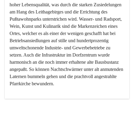
hoher Lebensqualität, was durch die starken Zusiedelungen 
am Hang des Leithagebirges und die Errichtung des 
Pußtawohnparks unterstrichen wird. Wasser- und Radsport, 
Wein, Kunst und Kulinarik sind die Markenzeichen eines 
Ortes, welcher es als einer der wenigen geschafft hat bei 
Betriebsansiedlungen auf stille und hundertprozentig 
umweltschonende Industrie- und Gewerbebetriebe zu 
setzen. Auch die Infrastruktur im Dorfzentrum wurde 
harmonisch an die noch immer erhaltene alte Bausbustanz 
angepaßt. So können Nachtschwärmer unter alt anmutenden 
Laternen bummeln gehen und die prachtvoll angestrahlte 
Pfarrkirche bewundern.

Der Weinbau dominert heute nicht mehr, ist aber integrativer 
Bestandteil der Kultur des Ortes, da man hier schon lange 
von Massenweinbau auf Qualitätsweinbau umgestellt hat. 
So ist es auch nicht verwunderlich, dass eines der historisch 
wertvollsten Gebäude die Ortsvinothek beherbergt und dass 
der Kellering ein beliebtes Ziel darstellt.
