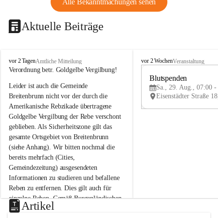
Alle Bekanntmachungen sehen
Aktuelle Beiträge
B
B
vor 2 Tagen
vor 2 Wochen
Amtliche Mitteilung
Veranstaltung
r
r
Verordnung betr. Goldgelbe Vergilbung!
e
e
Blutspenden
Leider ist auch die Gemeinde 
i
i
Sa., 29. Aug., 07:00 -
t
t
Breitenbrunn nicht vor der durch die 
e
e
Amerikanische Rebzikade übertragene 
n
n
Goldgelbe Vergilbung der Rebe verschont 
b
b
geblieben. Als Sicherheitszone gilt das 
r
r
gesamte Ortsgebiet von Breitenbrunn 
u
u
(siehe Anhang). Wir bitten nochmal die 
n
n
n
n
bereits mehrfach (Cities, 
a
a
Gemeindezeitung) ausgesendeten 
m
m
Informationen zu studieren und befallene 
N
N
Reben zu entfernen. Dies gilt auch für 
e
e
einzelne Reben. Gemäß Burgenländischen 
u
u
Artikel
Weinbaugesetz sind nicht gepflegte oder 
s
s