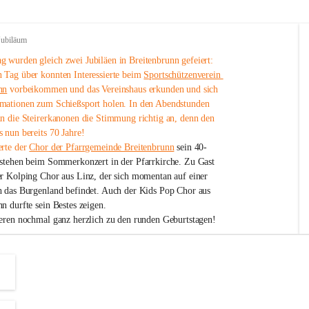
Jubiläum
 wurden gleich zwei Jubiläen in Breitenbrunn gefeiert: 
 Tag über konnten Interessierte beim 
Sportschützenverein 
nn
 vorbeikommen und das Vereinshaus erkunden und sich 
mationen zum Schießsport holen. In den Abendstunden 
nn die Steirerkanonen die Stimmung richtig an, denn den 
 nun bereits 70 Jahre!
rte der 
Chor der Pfarrgemeinde Breitenbrunn
 sein 40-
estehen beim Sommerkonzert in der Pfarrkirche. Zu Gast 
er Kolping Chor aus Linz, der sich momentan auf einer 
h das Burgenland befindet. Auch der Kids Pop Chor aus 
n durfte sein Bestes zeigen.
ieren nochmal ganz herzlich zu den runden Geburtstagen!