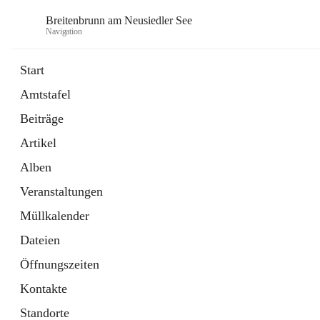
Breitenbrunn am Neusiedler See
Navigation
Start
Amtstafel
Formulare
Beiträge
18 Schnellzugriffe
Artikel
Gemeindeservice
7 Schnellzugriffe
Alben
Veranstaltungen
Müllkalender
Dateien
Öffnungszeiten
Kontakte
Standorte