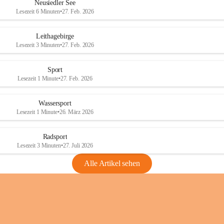
e
e
Neusiedler See
r
r
Lesezeit 6 Minuten
•
27. Feb. 2026
S
S
e
e
Leithagebirge
e
e
Lesezeit 3 Minuten
•
27. Feb. 2026
Sport
Lesezeit 1 Minute
•
27. Feb. 2026
Wassersport
Lesezeit 1 Minute
•
26. März 2026
Radsport
Lesezeit 3 Minuten
•
27. Juli 2026
Alle Artikel sehen