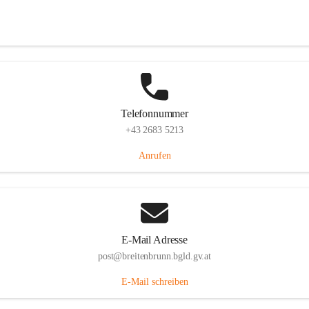
Eisenstädterstraße 18, 7091 Breitenbrunn am Neusiedler See, AUT
Auf Karte ansehen
Telefonnummer
+43 2683 5213
Anrufen
E-Mail Adresse
post@breitenbrunn.bgld.gv.at
E-Mail schreiben