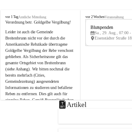
B
B
vor 1 Tag
vor 2 Wochen
Amtliche Mitteilung
Veranstaltung
r
r
Verordnung betr. Goldgelbe Vergilbung!
e
e
Blutspenden
Leider ist auch die Gemeinde 
i
i
Sa., 29. Aug., 07:00 -
t
t
Breitenbrunn nicht vor der durch die 
e
e
Amerikanische Rebzikade übertragene 
n
n
Goldgelbe Vergilbung der Rebe verschont 
b
b
geblieben. Als Sicherheitszone gilt das 
r
r
gesamte Ortsgebiet von Breitenbrunn 
u
u
(siehe Anhang). Wir bitten nochmal die 
n
n
n
n
bereits mehrfach (Cities, 
a
a
Gemeindezeitung) ausgesendeten 
m
m
Informationen zu studieren und befallene 
N
N
Reben zu entfernen. Dies gilt auch für 
e
e
einzelne Reben. Gemäß Burgenländischen 
u
u
Artikel
Weinbaugesetz sind nicht gepflegte oder 
s
s
i
i
unzulässige Weingärten zu roden! Bitte 
e
e
helfen wir zusammen um unsere Winzer 
d
d
vor den prognostizierten Ernteausfällen 
l
l
und den daraus folgenden wirtschaftlichen 