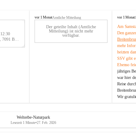
B
B
vor 1 Monat
vor 1 Monat
Amtliche Mitteilung
r
r
Am Samstag
Der geteilte Inhalt (Amtliche
e
e
29
Mitteilung) ist nicht mehr
Den ganzen
i
i
 12:30
AU
verfügbar.
t
t
Eisenstädter Straße 18, 7091 Breitenbrunn am Neusiedler See, AUT
Breitenbru
G
e
e
mehr Infor
n
n
heizten da
b
b
SSV gibt es
r
r
Ebenso feie
u
u
jähriges B
n
n
n
n
war hier d
a
a
Reise durc
m
m
Breitenbrun
N
N
Wir gratul
e
e
u
u
s
s
i
i
Welterbe-Naturpark
e
e
Lesezeit 1 Minute
•
27. Feb. 2026
d
d
l
l