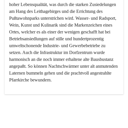
hoher Lebensqualität, was durch die starken Zusiedelungen 
am Hang des Leithagebirges und die Errichtung des 
Pußtawohnparks unterstrichen wird. Wasser- und Radsport, 
Wein, Kunst und Kulinarik sind die Markenzeichen eines 
Ortes, welcher es als einer der wenigen geschafft hat bei 
Betriebsansiedlungen auf stille und hundertprozentig 
umweltschonende Industrie- und Gewerbebetriebe zu 
setzen. Auch die Infrastruktur im Dorfzentrum wurde 
harmonisch an die noch immer erhaltene alte Bausbustanz 
angepaßt. So können Nachtschwärmer unter alt anmutenden 
Laternen bummeln gehen und die prachtvoll angestrahlte 
Pfarrkirche bewundern.

Der Weinbau dominert heute nicht mehr, ist aber integrativer 
Bestandteil der Kultur des Ortes, da man hier schon lange 
von Massenweinbau auf Qualitätsweinbau umgestellt hat. 
So ist es auch nicht verwunderlich, dass eines der historisch 
wertvollsten Gebäude die Ortsvinothek beherbergt und dass 
der Kellering ein beliebtes Ziel darstellt.
