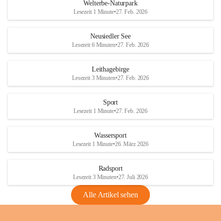
i
i
unzulässige Weingärten zu roden! Bitte 
Welterbe-Naturpark
e
e
helfen wir zusammen um unsere Winzer 
Lesezeit 1 Minute
•
27. Feb. 2026
d
d
vor den prognostizierten Ernteausfällen 
l
l
und den daraus folgenden wirtschaftlichen 
e
e
Neusiedler See
Schäden zu bewahren.
r
r
Lesezeit 6 Minuten
•
27. Feb. 2026
S
S
Verordnungen
e
e
Leithagebirge
04.08.2026
e
e
Lesezeit 3 Minuten
•
27. Feb. 2026
Maßnahmen zur Bekämpfung
der Goldgelben Vergilbung der
Sport
Rebe und der Amerikanischen
Lesezeit 1 Minute
•
27. Feb. 2026
Rebzikade
Anhang VBl. EU Nr. 18
Wassersport
_2026
Lesezeit 1 Minute
•
26. März 2026
1 Seite
•
1,4 MB
Radsport
VBl. EU Nr. 18_2026
Lesezeit 3 Minuten
•
27. Juli 2026
2 Seiten
•
2,1 MB
Alle Artikel sehen