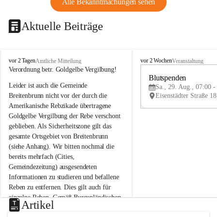
Alle Bekanntmachungen sehen
Aktuelle Beiträge
B
B
vor 2 Tagen
vor 2 Wochen
Amtliche Mitteilung
Veranstaltung
r
r
Verordnung betr. Goldgelbe Vergilbung!
e
e
Blutspenden
Leider ist auch die Gemeinde 
i
i
Sa., 29. Aug., 07:00 -
t
t
Breitenbrunn nicht vor der durch die 
e
e
Amerikanische Rebzikade übertragene 
n
n
Goldgelbe Vergilbung der Rebe verschont 
b
b
geblieben. Als Sicherheitszone gilt das 
r
r
gesamte Ortsgebiet von Breitenbrunn 
u
u
(siehe Anhang). Wir bitten nochmal die 
n
n
n
n
bereits mehrfach (Cities, 
a
a
Gemeindezeitung) ausgesendeten 
m
m
Informationen zu studieren und befallene 
N
N
Reben zu entfernen. Dies gilt auch für 
e
e
einzelne Reben. Gemäß Burgenländischen 
u
u
Artikel
Weinbaugesetz sind nicht gepflegte oder 
s
s