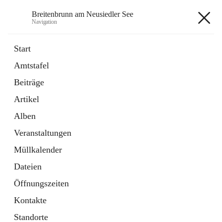
Breitenbrunn am Neusiedler See
Navigation
Breitenbrunn am Neusiedler See
Start
Amtstafel
Formulare
Beiträge
18 Schnellzugriffe
Artikel
Gemeindeservice
7 Schnellzugriffe
Alben
Veranstaltungen
+7
Müllkalender
Dateien
Öffnungszeiten
Kontakte
Hauptadresse
Standorte