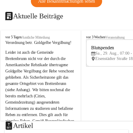
Alle Bekanntmachungen sehen
Aktuelle Beiträge
B
B
vor 5 Tagen
vor 3 Wochen
Amtliche Mitteilung
Veranstaltung
r
r
Verordnung betr. Goldgelbe Vergilbung!
e
e
Blutspenden
Leider ist auch die Gemeinde 
i
i
Sa., 29. Aug., 07:00 -
t
t
Breitenbrunn nicht vor der durch die 
e
e
Amerikanische Rebzikade übertragene 
n
n
Goldgelbe Vergilbung der Rebe verschont 
b
b
geblieben. Als Sicherheitszone gilt das 
r
r
gesamte Ortsgebiet von Breitenbrunn 
u
u
(siehe Anhang). Wir bitten nochmal die 
n
n
n
n
bereits mehrfach (Cities, 
a
a
Gemeindezeitung) ausgesendeten 
m
m
Informationen zu studieren und befallene 
N
N
Reben zu entfernen. Dies gilt auch für 
e
e
einzelne Reben. Gemäß Burgenländischen 
u
u
Artikel
Weinbaugesetz sind nicht gepflegte oder 
s
s