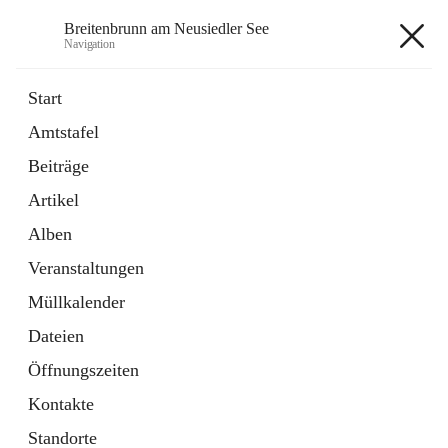
Breitenbrunn am Neusiedler See
Navigation
Breitenbrunn am Neusiedler See
Start
Amtstafel
Formulare
Beiträge
18 Schnellzugriffe
Artikel
Gemeindeservice
7 Schnellzugriffe
Alben
Veranstaltungen
+7
Müllkalender
Dateien
Öffnungszeiten
Kontakte
Hauptadresse
Standorte