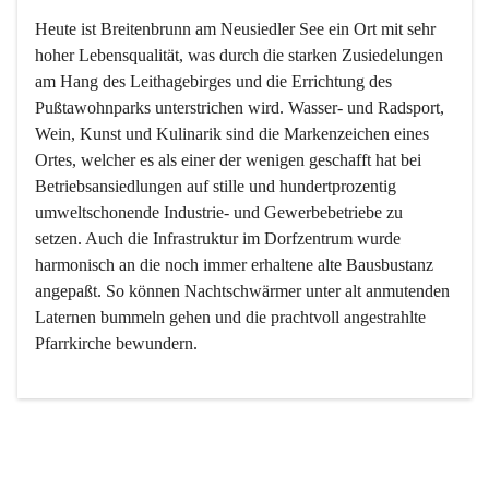
Heute ist Breitenbrunn am Neusiedler See ein Ort mit sehr 
hoher Lebensqualität, was durch die starken Zusiedelungen 
am Hang des Leithagebirges und die Errichtung des 
Pußtawohnparks unterstrichen wird. Wasser- und Radsport, 
Wein, Kunst und Kulinarik sind die Markenzeichen eines 
Ortes, welcher es als einer der wenigen geschafft hat bei 
Betriebsansiedlungen auf stille und hundertprozentig 
umweltschonende Industrie- und Gewerbebetriebe zu 
setzen. Auch die Infrastruktur im Dorfzentrum wurde 
harmonisch an die noch immer erhaltene alte Bausbustanz 
angepaßt. So können Nachtschwärmer unter alt anmutenden 
Laternen bummeln gehen und die prachtvoll angestrahlte 
Pfarrkirche bewundern.

Der Weinbau dominert heute nicht mehr, ist aber integrativer 
Bestandteil der Kultur des Ortes, da man hier schon lange 
von Massenweinbau auf Qualitätsweinbau umgestellt hat. 
So ist es auch nicht verwunderlich, dass eines der historisch 