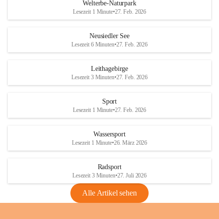
i
i
unzulässige Weingärten zu roden! Bitte 
Welterbe-Naturpark
e
e
helfen wir zusammen um unsere Winzer 
Lesezeit 1 Minute
•
27. Feb. 2026
d
d
vor den prognostizierten Ernteausfällen 
l
l
und den daraus folgenden wirtschaftlichen 
e
e
Neusiedler See
Schäden zu bewahren.
r
r
Lesezeit 6 Minuten
•
27. Feb. 2026
S
S
Verordnungen
e
e
Leithagebirge
04.08.2026
e
e
Lesezeit 3 Minuten
•
27. Feb. 2026
Maßnahmen zur Bekämpfung
der Goldgelben Vergilbung der
Sport
Rebe und der Amerikanischen
Lesezeit 1 Minute
•
27. Feb. 2026
Rebzikade
Anhang VBl. EU Nr. 18
Wassersport
_2026
Lesezeit 1 Minute
•
26. März 2026
1 Seite
•
1,4 MB
Radsport
VBl. EU Nr. 18_2026
Lesezeit 3 Minuten
•
27. Juli 2026
2 Seiten
•
2,1 MB
Alle Artikel sehen