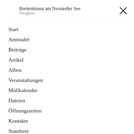
Breitenbrunn am Neusiedler See
Navigation
Breitenbrunn am Neusiedler See
Start
Amtstafel
Formulare
Beiträge
18 Schnellzugriffe
Artikel
Gemeindeservice
7 Schnellzugriffe
Alben
Veranstaltungen
+7
Müllkalender
Dateien
Öffnungszeiten
Kontakte
Hauptadresse
Standorte