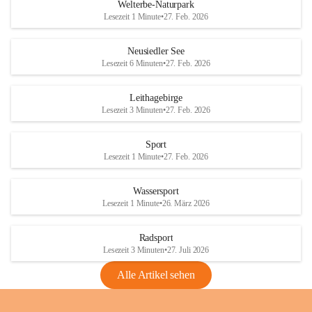
i
i
unzulässige Weingärten zu roden! Bitte 
Welterbe-Naturpark
e
e
helfen wir zusammen um unsere Winzer 
Lesezeit 1 Minute
•
27. Feb. 2026
d
d
vor den prognostizierten Ernteausfällen 
l
l
und den daraus folgenden wirtschaftlichen 
e
e
Neusiedler See
Schäden zu bewahren.
r
r
Lesezeit 6 Minuten
•
27. Feb. 2026
S
S
Verordnungen
e
e
Leithagebirge
04.08.2026
e
e
Lesezeit 3 Minuten
•
27. Feb. 2026
Maßnahmen zur Bekämpfung
der Goldgelben Vergilbung der
Sport
Rebe und der Amerikanischen
Lesezeit 1 Minute
•
27. Feb. 2026
Rebzikade
Anhang VBl. EU Nr. 18
Wassersport
_2026
Lesezeit 1 Minute
•
26. März 2026
1 Seite
•
1,4 MB
Radsport
VBl. EU Nr. 18_2026
Lesezeit 3 Minuten
•
27. Juli 2026
2 Seiten
•
2,1 MB
Alle Artikel sehen