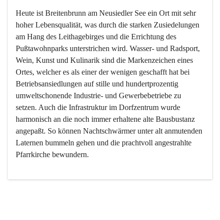
Heute ist Breitenbrunn am Neusiedler See ein Ort mit sehr 
hoher Lebensqualität, was durch die starken Zusiedelungen 
am Hang des Leithagebirges und die Errichtung des 
Pußtawohnparks unterstrichen wird. Wasser- und Radsport, 
Wein, Kunst und Kulinarik sind die Markenzeichen eines 
Ortes, welcher es als einer der wenigen geschafft hat bei 
Betriebsansiedlungen auf stille und hundertprozentig 
umweltschonende Industrie- und Gewerbebetriebe zu 
setzen. Auch die Infrastruktur im Dorfzentrum wurde 
harmonisch an die noch immer erhaltene alte Bausbustanz 
angepaßt. So können Nachtschwärmer unter alt anmutenden 
Laternen bummeln gehen und die prachtvoll angestrahlte 
Pfarrkirche bewundern.

Der Weinbau dominert heute nicht mehr, ist aber integrativer 
Bestandteil der Kultur des Ortes, da man hier schon lange 
von Massenweinbau auf Qualitätsweinbau umgestellt hat. 
So ist es auch nicht verwunderlich, dass eines der historisch 