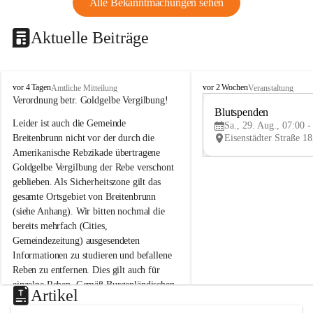
Alle Bekanntmachungen sehen
Aktuelle Beiträge
B
B
vor 4 Tagen
vor 2 Wochen
Amtliche Mitteilung
Veranstaltung
r
r
Verordnung betr. Goldgelbe Vergilbung!
e
e
Blutspenden
Leider ist auch die Gemeinde 
i
i
Sa., 29. Aug., 07:00 -
t
t
Breitenbrunn nicht vor der durch die 
e
e
Amerikanische Rebzikade übertragene 
n
n
Goldgelbe Vergilbung der Rebe verschont 
b
b
geblieben. Als Sicherheitszone gilt das 
r
r
gesamte Ortsgebiet von Breitenbrunn 
u
u
(siehe Anhang). Wir bitten nochmal die 
n
n
n
n
bereits mehrfach (Cities, 
a
a
Gemeindezeitung) ausgesendeten 
m
m
Informationen zu studieren und befallene 
N
N
Reben zu entfernen. Dies gilt auch für 
e
e
einzelne Reben. Gemäß Burgenländischen 
u
u
Artikel
Weinbaugesetz sind nicht gepflegte oder 
s
s